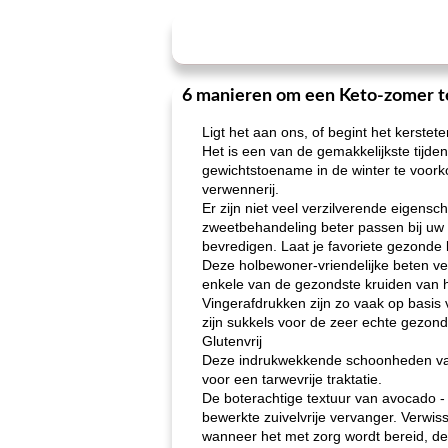
6 manieren om een ​​Keto-zomer 
Ligt het aan ons, of begint het kerstet
Het is een van de gemakkelijkste tijd
gewichtstoename in de winter te voork
verwennerij.
Er zijn niet veel verzilverende eigen
zweetbehandeling beter passen bij uw pe
bevredigen. Laat je favoriete gezonde 
Deze holbewoner-vriendelijke beten ve
enkele van de gezondste kruiden van h
Vingerafdrukken zijn zo vaak op basis 
zijn sukkels voor de zeer echte gezon
Glutenvrij
Deze indrukwekkende schoonheden van p
voor een tarwevrije traktatie.
De boterachtige textuur van avocado -
bewerkte zuivelvrije vervanger. Verwis
wanneer het met zorg wordt bereid, de