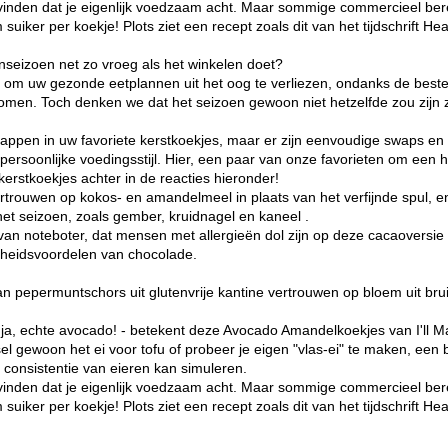
e vinden dat je eigenlijk voedzaam acht. Maar sommige commercieel berei
iker per koekje! Plots ziet een recept zoals dit van het tijdschrift Hea
enseizoen net zo vroeg als het winkelen doet?
en om uw gezonde eetplannen uit het oog te verliezen, ondanks de bes
omen. Toch denken we dat het seizoen gewoon niet hetzelfde zou zijn z
schappen in uw favoriete kerstkoekjes, maar er zijn eenvoudige swaps e
rsoonlijke voedingsstijl. Hier, een paar van onze favorieten om een ​​h
kerstkoekjes achter in de reacties hieronder!
rtrouwen op kokos- en amandelmeel in plaats van het verfijnde spul, e
et seizoen, zoals gember, kruidnagel en kaneel .
van noteboter, dat mensen met allergieën dol zijn op deze cacaoversie 
dheidsvoordelen van chocolade.
epermuntschors uit glutenvrije kantine vertrouwen op bloem uit bruine
 ja, echte avocado! - betekent deze Avocado Amandelkoekjes van I'll M
sel gewoon het ei voor tofu of probeer je eigen "vlas-ei" te maken, een
 consistentie van eieren kan simuleren.
e vinden dat je eigenlijk voedzaam acht. Maar sommige commercieel berei
iker per koekje! Plots ziet een recept zoals dit van het tijdschrift Hea