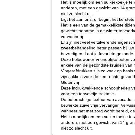
Het is moeilijk om een ​​suikerkoekje t
anderen, met een gewicht van 14 gram su
niet zo slecht uit.
Ligt het aan ons, of begint het kerstet
Het is een van de gemakkelijkste tijd
gewichtstoename in de winter te voork
verwennerij.
Er zijn niet veel verzilverende eigen
zweetbehandeling beter passen bij uw pe
bevredigen. Laat je favoriete gezonde 
Deze holbewoner-vriendelijke beten ve
enkele van de gezondste kruiden van h
Vingerafdrukken zijn zo vaak op basis 
zijn sukkels voor de zeer echte gezon
Glutenvrij
Deze indrukwekkende schoonheden van p
voor een tarwevrije traktatie.
De boterachtige textuur van avocado -
bewerkte zuivelvrije vervanger. Verwis
wanneer het met zorg wordt bereid, de
Het is moeilijk om een ​​suikerkoekje t
anderen, met een gewicht van 14 gram su
niet zo slecht uit.