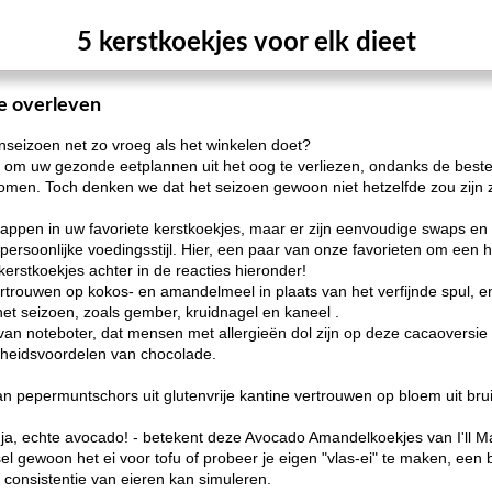
5 kerstkoekjes voor elk dieet
te overleven
enseizoen net zo vroeg als het winkelen doet?
en om uw gezonde eetplannen uit het oog te verliezen, ondanks de bes
omen. Toch denken we dat het seizoen gewoon niet hetzelfde zou zijn z
schappen in uw favoriete kerstkoekjes, maar er zijn eenvoudige swaps e
rsoonlijke voedingsstijl. Hier, een paar van onze favorieten om een ​​h
kerstkoekjes achter in de reacties hieronder!
rtrouwen op kokos- en amandelmeel in plaats van het verfijnde spul, e
et seizoen, zoals gember, kruidnagel en kaneel .
van noteboter, dat mensen met allergieën dol zijn op deze cacaoversie 
dheidsvoordelen van chocolade.
epermuntschors uit glutenvrije kantine vertrouwen op bloem uit bruine
 ja, echte avocado! - betekent deze Avocado Amandelkoekjes van I'll M
sel gewoon het ei voor tofu of probeer je eigen "vlas-ei" te maken, een
 consistentie van eieren kan simuleren.