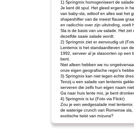
1) Springmix homogeniseert de salade (
Je kent dit spul. Het gleed ergens in h
van baby-sla, witloof en alles wat het
shapeshifter van de meest flauwe graa
en radicchio over zijn uitvinding, voel
Sla is de basis van uw salade. Het zet 
dezelfde saaie salade wordt.
2) Springmix ziet er eenvoudig uit (Foto
Lentemix is ​​het standaardteven van de 
1992, serveer al je slasoorten op een b
bent.
Niet alleen hebben we nu ongeëvenaard
onze eigen geografische regio's hebbe
3) Springmix kan niet tegen echte dressi
Tenzij u een salade van lentemix gekl
serveren die zelfs hun eigen naam niet
Ga naar huis lente mix, je bent dronke
4) Springmix is ​​lui (Foto via Flickr)
Zou je een wedgesalade met lentemix se
de waterige crunch van Romeinse sla, o
exotische twist van mizuna?