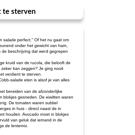
 te sterven
en salade perfect." Of het nu gaat om
kreunend onder het gewicht van ham,
n de beschrijving dat werd gegrepen
 kruid van de rucola, die belooft de
ik zeker kan zeggen? Je ging nooit
t verdient te sterven.
bb-salade eten is alsof je van alles
et bereiden van de afzonderlijke
in blokjes gesneden. De eiwitten waren
rig. De tomaten waren subtiel
ges in huis - direct naast de in
unt houden. Avocado moet in blokjes
rvuld van geluk dat iemand in de
e de lentemix.