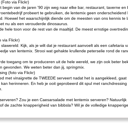
Foto via Flickr)
et begin van de jaren '90 zijn weg naar elke bar, restaurant, taverne e
 groentebedrijf probeert te gebruiken, de lentemix geen onderscheidend k
d. Hoewel het waarschijnlijk diende om de meesten van ons kennis te l
t het nu als een verouderde dinosaurus.
de hele toon voor de rest van de maaltijd. De meest ernstige overtreding
 via Flickr)
slawereld. Kijk, als je wilt dat je restaurant aanvoelt als een cafetari
edje van lentemix. Strooi wat gehakte krullende peterselie rond de rand 
e toegang om te produceren uit de hele wereld, we zijn ook beter be
n gevonden. We weten beter dan jij, springmix.
ng (foto via Flickr)
eed met vinaigrette de TWEEDE serveert nadat het is aangekleed, gaat 
 kan herinneren. En heb je ooit geprobeerd dit spul met ranchdressing
n.
rveren? Zou je een Caesarsalade met lentemix serveren? Natuurlijk nie
f de zachte knapperigheid van bibbsla? Wil je de volledige knapperige a