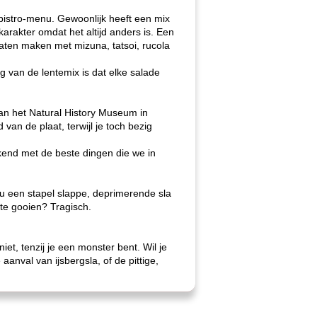
n bistro-menu. Gewoonlijk heeft een mix
arakter omdat het altijd anders is. Een
aten maken met mizuna, tatsoi, rucola
 van de lentemix is ​​dat elke salade
a van het Natural History Museum in
van de plaat, terwijl je toch bezig
kend met de beste dingen die we in
u een stapel slappe, deprimerende sla
 te gooien? Tragisch.
t, tenzij je een monster bent. Wil je
anval van ijsbergsla, of de pittige,