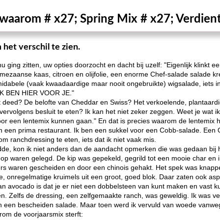
waarom # x27; Spring Mix # x27; Verdient
het verschil te zien.
ing zitten, uw opties doorzocht en dacht bij uzelf: "Eigenlijk klinkt e
rmezaanse kaas, citroen en olijfolie, een enorme Chef-salade salade 
idabele (vaak kwaadaardige maar nooit ongebruikte) wigsalade, iets i
 "IK BEN HIER VOOR JE."
 deed? De belofte van Cheddar en Swiss? Het verkoelende, plantaardige
 vervolgens besluit te eten? Ik kan het niet zeker zeggen. Weet je wat 
voor een lentemix kunnen gaan." En dat is precies waarom de lentemix he
 een prima restaurant. Ik ben een sukkel voor een Cobb-salade. Een Co
m ranchdressing te eten, iets dat ik niet vaak mis.
de, kon ik niet anders dan de aandacht opmerken die was gedaan bij h
enop waren gelegd. De kip was gepekeld, gegrild tot een mooie char en 
ers waren gescheiden en door een chinois gehakt. Het spek was knappe
 onregelmatige kruimels uit een groot, goed blok. Daar zaten ook asper
n avocado is dat je er niet een dobbelsteen van kunt maken en vast k
n. Zelfs de dressing, een zelfgemaakte ranch, was geweldig. Ik was ve
 een bescheiden salade. Maar toen werd ik vervuld van woede vanweg
rom de voorjaarsmix sterft: