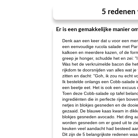
5 redenen 
Er is een gemakkelijke manier om 
Denk aan een keer dat u voor een menu g
een ​​eenvoudige rucola salade met Pa
kalkoen en meerdere kazen, of de form
greep je honger, schudde het en zei:
Was het de verkruimelde bacon die het
rijkdom te doorsnijden van alles wat je
zitten en dacht: "Goh, ik zou nu echt 
Ik bestelde onlangs een Cobb-salade in
een beetje eet. Het is ook een excuus o
Toen deze Cobb-salade op tafel beland
ingrediënten die in perfecte rijen bov
netjes in blokjes gesneden en de dooi
gezaaid. De blauwe kaas kwam in dikke,
blokjes gesneden avocado. Het ding aa
worden gesneden om er goed uit te zie
keuken veel aandacht had besteed aan
Dit zijn de 5 belangrijkste redenen waa