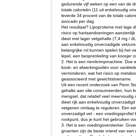
gedurende vijf weken op een van de dri
totale calorieën (11 uit enkelvoudig 
leverde 34 procent van de totale calo
avocado per dag.
Het resultaat? Lipoproteïne met lage di
risico op hartaandoeningen aanzienlijk
dieet met lager vetgehalte (7,4 mg / d
aan enkelvoudig onverzadigde vetzuren
belangrijke rol kunnen spelen bij het v
lepel, een besprenkeling van koosjer zo
2. Het is een riemkrimpmachine. Doe e
kook- en afwerkingsoliën voor variëtei
verminderen, wat het risico op metab
geassocieerd met gewichtstoename.
Uit een recent onderzoek van Penn Sta
gehalte aan olie consumeerden, hun bu
mengsel, dat relatief veel meervoudig o
dieet rijk aan enkelvoudig onverzadig
vetgenen omlaag te reguleren. Een eet
onverzadigd vet - een voedingsprofiel b
rookpunt, dus je kunt het gebruiken vo
3. Het is een voedingsversterker. Groen
groenten zijn de beste vriend van een d