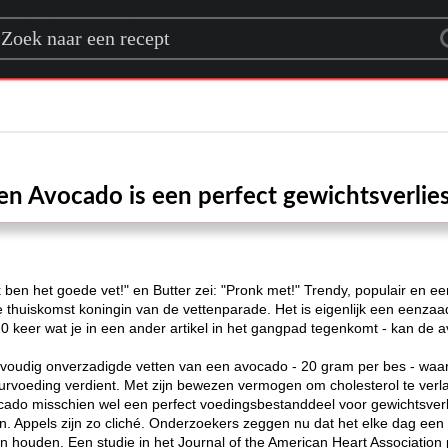
rch for a recipe
en Avocado is een perfect gewichtsverlie
k ben het goede vet!" en Butter zei: "Pronk met!" Trendy, populair en e
e thuiskomst koningin van de vettenparade. Het is eigenlijk een eenza
 20 keer wat je in een ander artikel in het gangpad tegenkomt - kan 
elvoudig onverzadigde vetten van een avocado - 20 gram per bes - wa
urvoeding verdient. Met zijn bewezen vermogen om cholesterol te ver
ocado misschien wel een perfect voedingsbestanddeel voor gewichtsverl
ken. Appels zijn zo cliché. Onderzoekers zeggen nu dat het elke dag een 
an houden. Een studie in het Journal of the American Heart Associatio