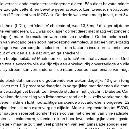
e verschillende cholesterolverlagende diëten. Eén dieet bevatte minde
onverzadigde vetten), en bevatte geen avocado. Een tweede, niet-avoca
rieën (17 procent van MOFA's). De derde was even matig in vet, met 34
chtheid (LDL), het 'slechte' cholesterol, was 13,5 mg / dl lager bij de
 te verminderen. LDL was ook lager op het dieet met matig vet zonder 
L lager), maar de resultaten waren niet zo opvallend. Onderzoekers schr
 van avocado (een soort hart-gezond vetmolecuul dat één onverzadigde
erlagen van verhoogde cholesterol - een factor in insulineresistentie, 
ut of kruiden als je dat wilt, en ga snacken!
en beetje buikdans! Maak een kleine lunch! En haal avocado-olie. Onde
ten zoals avocado-olie die rijk zijn aan enkelvoudig onverzadigde en ol
ool syndroom kan verminderen - de naam voor een combinatie van neg
te bleek dat mensen die gedurende vier weken dagelijks 40 gram (ong
ikvet met 1,6 procent verlaagden in vergelijking met degenen die cons
nverzadigd vet bevat. Een tweede studie in het tijdschrift Diabetes Car
d vet kan de verdeling van lichaamsvet rond de buik zelfs voorkomen d
lepel milde en licht nootachtige smakende avocado-olie is ongeveer 1
ijna identiek aan extra vergine olijfolie. Maar in tegenstelling tot EVO
or saute en roerbak zonder het risico van het creëren van vrije radica
ten zijn caloriearm, vitamine-rijk en boordevol belangrijke voedingsstof
ieter - maar je zult niet veel profiteren van een tuinsalade zonder een