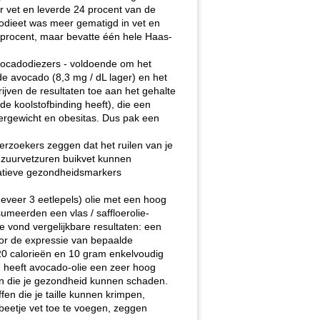
r vet en leverde 24 procent van de
dodieet was meer gematigd in vet en
 procent, maar bevatte één hele Haas-
 avocadodiezers - voldoende om het
de avocado (8,3 mg / dL lager) en het
ijven de resultaten toe aan het gehalte
 koolstofbinding heeft), die een
overgewicht en obesitas. Dus pak een
rzoekers zeggen dat het ruilen van je
iezuurvetzuren buikvet kunnen
atieve gezondheidsmarkers
eveer 3 eetlepels) olie met een hoog
umeerden een vlas / saffloerolie-
e vond vergelijkbare resultaten: een
oor de expressie van bepaalde
20 calorieën en 10 gram enkelvoudig
O, heeft avocado-olie een zeer hoog
len die je gezondheid kunnen schaden.
fen die je taille kunnen krimpen,
 beetje vet toe te voegen, zeggen