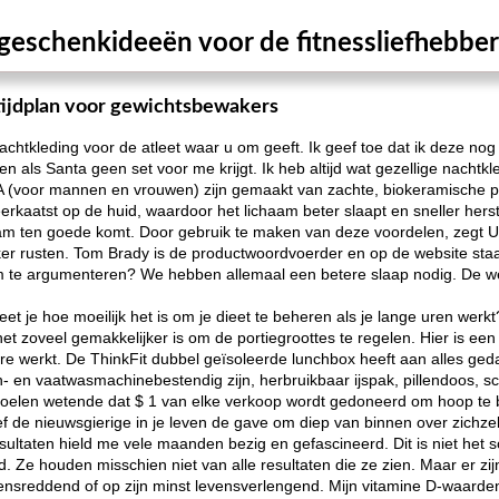
geschenkideeën voor de fitnessliefhebber 
tijdplan voor gewichtsbewakers
achtkleding voor de atleet waar u om geeft. Ik geef toe dat ik deze no
 als Santa geen set voor me krijgt. Ik heb altijd wat gezellige nachtkl
(voor mannen en vrouwen) zijn gemaakt van zachte, biokeramische prin
rkaatst op de huid, waardoor het lichaam beter slaapt en sneller herste
aam ten goede komt. Door gebruik te maken van deze voordelen, zegt 
jker rusten. Tom Brady is de productwoordvoerder en op de website sta
m te argumenteren? We hebben allemaal een betere slaap nodig. De wet
et je hoe moeilijk het is om je dieet te beheren als je lange uren werk
het zoveel gemakkelijker is om de portiegroottes te regelen. Hier is ee
ère werkt. De ThinkFit dubbel geïsoleerde lunchbox heeft aan alles ged
n- en vaatwasmachinebestendig zijn, herbruikbaar ijspak, pillendoos, 
voelen wetende dat $ 1 van elke verkoop wordt gedoneerd om hoop te 
de nieuwsgierige in je leven de gave om diep van binnen over zichzelf
sultaten hield me vele maanden bezig en gefascineerd. Dit is niet het s
d. Ze houden misschien niet van alle resultaten die ze zien. Maar er zi
ensreddend of op zijn minst levensverlengend. Mijn vitamine D-waarden z