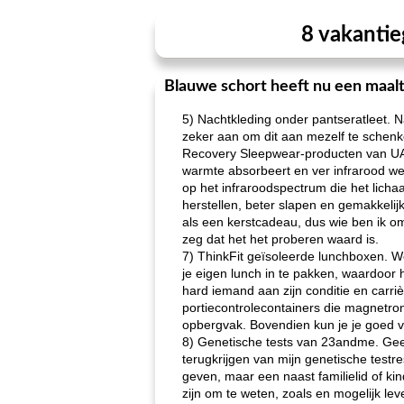
8 vakantie
Blauwe schort heeft nu een maal
5) Nachtkleding onder pantseratleet. N
zeker aan om dit aan mezelf te schenken
Recovery Sleepwear-producten van UA 
warmte absorbeert en ver infrarood wee
op het infraroodspectrum die het lich
herstellen, beter slapen en gemakkeli
als een kerstcadeau, dus wie ben ik o
zeg dat het het proberen waard is.
7) ThinkFit geïsoleerde lunchboxen. We
je eigen lunch in te pakken, waardoor 
hard iemand aan zijn conditie en carri
portiecontrolecontainers die magnetro
opbergvak. Bovendien kun je je goed 
8) Genetische tests van 23andme. Geef 
terugkrijgen van mijn genetische testre
geven, maar een naast familielid of kin
zijn om te weten, zoals en mogelijk lev