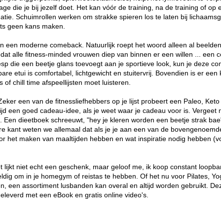
ge die je bij jezelf doet. Het kan vóór de training, na de training of 
atie. Schuimrollen werken om strakke spieren los te laten bij lichaams
ints geen kans maken.
 een moderne comeback. Natuurlijk roept het woord alleen al beelden 
at alle fitness-minded vrouwen diep van binnen er een willen ... een coo
p die een beetje glans toevoegt aan je sportieve look, kun je deze co
are etui is comfortabel, lichtgewicht en stuitervrij. Bovendien is er e
 of chill time afspeellijsten moet luisteren.
Zeker een van de fitnessliefhebbers op je lijst probeert een Paleo, Ket
tijd een goed cadeau-idee, als je weet waar je cadeau voor is. Vergeet n
en. Een dieetboek schreeuwt, "hey je kleren worden een beetje strak bae" 
 kant weten we allemaal dat als je je aan een van de bovengenoemde 
or het maken van maaltijden hebben en wat inspiratie nodig hebben (vo
lijkt niet echt een geschenk, maar geloof me, ik koop constant loopb
ldig om in je homegym of reistas te hebben. Of het nu voor Pilates, Yog
, een assortiment lusbanden kan overal en altijd worden gebruikt. Dez
eleverd met een eBook en gratis online video's.