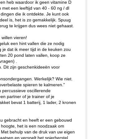
 gen heb waardoor ik geen vitamine D
et een leeftijd van 40 - 60 ng / dl
dingen die ik ontdekte. Je kunt ook
eel is, het is zo gemakkelijk. Spuug
terug te krijgen dus wees niet gehaast.
 willen vieren!
geluk een hint vallen die ze nodig
je dat ik meer tijd in de keuken zou
ten 20 pond laten vallen, koop ze
vragen) .
n. Dit zijn geschenkideeën voor
onsondergangen. Werkelijk? Wie niet.
, overbelaste spieren te kalmeren."
n percussieve oscillerende
 partner of je trainer of je
kket bevat 1 batterij, 1 lader, 2 kronen
eau gebracht en heeft er een gebouwd
de hoogte, het is een noodzaak om
r. Met behulp van de druk van uw eigen
aatsen en versnelt het spierherstel.