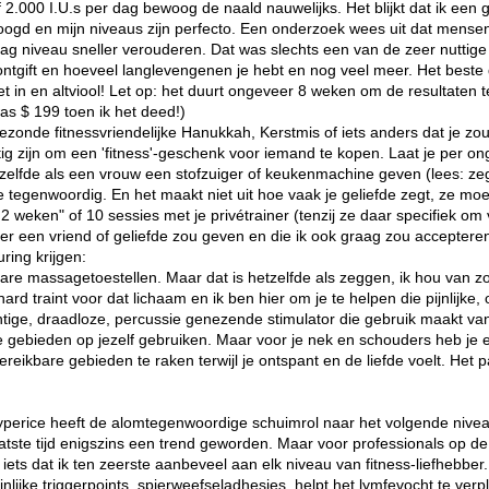
2.000 I.U.s per dag bewoog de naald nauwelijks. Het blijkt dat ik een
ogd en mijn niveaus zijn perfecto. Een onderzoek wees uit dat mensen m
g niveau sneller verouderen. Dat was slechts een van de zeer nuttige 
ontgift en hoeveel langlevengenen je hebt en nog veel meer. Het beste d
et in en altviool! Let op: het duurt ongeveer 8 weken om de resultaten 
was $ 199 toen ik het deed!)
gezonde fitnessvriendelijke Hanukkah, Kerstmis of iets anders dat je zou
g zijn om een ​​'fitness'-geschenk voor iemand te kopen. Laat je per on
elfde als een vrouw een stofzuiger of keukenmachine geven (lees: zeg 
tegenwoordig. En het maakt niet uit hoe vaak je geliefde zegt, ze moe
 weken" of 10 sessies met je privétrainer (tenzij ze daar specifiek om 
ker een vriend of geliefde zou geven en die ik ook graag zou acceptere
ring krijgen:
re massagetoestellen. Maar dat is hetzelfde als zeggen, ik hou van z
ard traint voor dat lichaam en ik ben hier om je te helpen die pijnlijke
achtige, draadloze, percussie genezende stimulator die gebruik maakt va
ebieden op jezelf gebruiken. Maar voor je nek en schouders heb je een
ikbare gebieden te raken terwijl je ontspant en de liefde voelt. Het pa
 Hyperice heeft de alomtegenwoordige schuimrol naar het volgende niv
 laatste tijd enigszins een trend geworden. Maar voor professionals op 
iets dat ik ten zeerste aanbeveel aan elk niveau van fitness-liefhebbe
lijke triggerpoints, spierweefseladhesies, helpt het lymfevocht te verpl