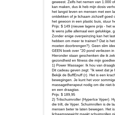
geweest. Zelfs het nemen van 1.000 of 
kan maken, dus ik heb mijn dosis verho
het langst leven en mensen met een laa
ontdekken of je lichaam zichzelf goed 
het gewoon in een plastic buis, stuur h
Prijs: $ 149 (nieuwe lagere prijs - het 
Ik wens jullie allemaal een gelukkige, 
Zonder enige overpeinzing kan het lasti
hebben om meer te trainen? Dat is hetz
moeten doorbrengen?). Geen slim idee 
GEEN boek over "20 pond verliezen in 2
Hieronder staan ​​geschenken die ik ze
gezondheid en fitness die mijn goedkeu
1) Power Massager. Ik hou van draagba
Dit cadeau geven zegt: "Ik weet dat je h
Bekijk de BuffEnuff (r). Het is een kr
bewegingen. Je kunt het voor sommige g
massagetherapeut nodig om die niet-bere
en een draagtas.
Prijs: $ 189,95
2) Trilschuimroller (HyperIce Vyper).
die trilt, de Vyper. Schuimrollen is de
mensen beter te laten bewegen. Het is 
lichaamsgewicht maakt schuimrollen pijn