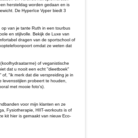
op een hersteldag worden gedaan en is
gewicht. De HyperIce Vyper biedt 3
op van je tante Ruth in een tourbus
le en stijlvolle. Bekijk de Luxe van
mfortabel dragen van de sportschool of
en koptelefoonpoort omdat ze weten dat
o (koolhydraatarme) of veganistische
iet dat u nooit een echt "dieetboek"
of, "ik merk dat die verspreiding je in
levensstijlen probeert te houden,
oral met mooie foto's).
andbanden voor mijn klanten en ze
a, Fysiotherapie, HIIT-workouts is of
e kit hier is gemaakt van nieuw Eco-