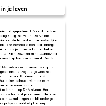
in je leven
g niet heb geprobeerd. Maar ik denk er
eding nodig, nietwaar? De Athlete
t aan de binnenkant die "natuurlijke
lt." Far Infrared is een soort energie
UA dat hun jammies je kunnen helpen
at dat Ellen DeGeneres het aanbeveelt
enschap hierover is overal. Dus ik
t? Mijn advies aan mensen is altijd om
n geschenk dat zegt dat je weet hoe
acht. Het wordt geleverd met 6
schudbeker, schouderriem en extra
bieden in arme buurten.
 te leren ... op DNA-niveau. Het
oort cadeau dat je aan een collega wilt
jn een aantal dingen die bijzonder goed
ijn bijvoorbeeld altijd te laag