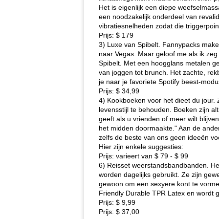
Het is eigenlijk een diepe weefselmassa
een noodzakelijk onderdeel van revalid
vibratiesnelheden zodat die triggerpo
Prijs: $ 179
3) Luxe van Spibelt. Fannypacks maken
naar Vegas. Maar geloof me als ik zeg d
Spibelt. Met een hoogglans metalen ges
van joggen tot brunch. Het zachte, rekb
je naar je favoriete Spotify beest-modus
Prijs: $ 34,99
4) Kookboeken voor het dieet du jour. 
levensstijl te behouden. Boeken zijn al
geeft als u vrienden of meer wilt blijv
het midden doormaakte." Aan de andere
zelfs de beste van ons geen ideeën vo
Hier zijn enkele suggesties:
Prijs: varieert van $ 79 - $ 99
6) Reisset weerstandsbandbanden. Het 
worden dagelijks gebruikt. Ze zijn gewe
gewoon om een ​​sexyere kont te vormen
Friendly Durable TPR Latex en wordt g
Prijs: $ 9,99
Prijs: $ 37,00