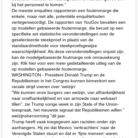
bij het personeel te komen."
De meeste enquêtes rapporteren een foutenmarge die
enkele, maar niet alle, potentiële enquêtefouten
vertegenwoordigt. De rapporten van YouGov bevatten een
op modellen gebaseerde foutenmarge, die berust op een
specifieke set statistische veronderstellingen over de
geselecteerde steekproef in plaats van de
standaardmethode voor steekproefsgewijze
waarschijnlijkheid. Als deze veronderstellingen onjuist zijn,
kan de modelgebaseerde foutmarge ook onnauwkeurig
zijn. Klik hier voor een meer gedetailleerde uitleg van de
op modellen gebaseerde foutenmarge.
WASHINGTON - President Donald Trump en de
Republikeinen in het Congres kunnen binnenkort een
raciale strijd voeren over 'welzijn'
"We kunnen onze burgers van welzijn, van afhankelijkheid
naar onafhankelijkheid en van armoede naar welvaart
tillen", zei Trump vorige week in zijn State of the Union-
toespraak, het nieuwste signaal dat Republikeinen willen "
welzijnshervorming "dit jaar.
Trump heeft vaak toegegeven aan racisten onder zijn
aanhangers. Hij zei dat Mexico 'verkrachters' naar de
Verenigde Staten stuurt en dat er 'fijne mensen' waren