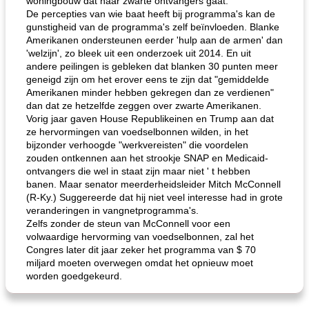
woningbouw dat naar zwarte ontvangers gaat.
De percepties van wie baat heeft bij programma's kan de
gunstigheid van de programma's zelf beïnvloeden. Blanke
Amerikanen ondersteunen eerder 'hulp aan de armen' dan
'welzijn', zo bleek uit een onderzoek uit 2014. En uit
andere peilingen is gebleken dat blanken 30 punten meer
geneigd zijn om het erover eens te zijn dat "gemiddelde
Amerikanen minder hebben gekregen dan ze verdienen"
dan dat ze hetzelfde zeggen over zwarte Amerikanen.
Vorig jaar gaven House Republikeinen en Trump aan dat
ze hervormingen van voedselbonnen wilden, in het
bijzonder verhoogde "werkvereisten" die voordelen
zouden ontkennen aan het strookje SNAP en Medicaid-
ontvangers die wel in staat zijn maar niet ' t hebben
banen. Maar senator meerderheidsleider Mitch McConnell
(R-Ky.) Suggereerde dat hij niet veel interesse had in grote
veranderingen in vangnetprogramma's.
Zelfs zonder de steun van McConnell voor een
volwaardige hervorming van voedselbonnen, zal het
Congres later dit jaar zeker het programma van $ 70
miljard moeten overwegen omdat het opnieuw moet
worden goedgekeurd.