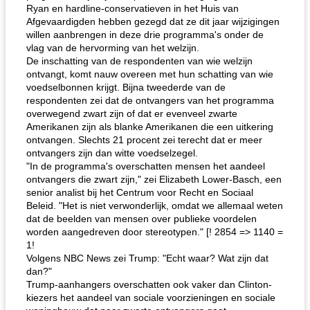
Ryan en hardline-conservatieven in het Huis van
Afgevaardigden hebben gezegd dat ze dit jaar wijzigingen
willen aanbrengen in deze drie programma's onder de
vlag van de hervorming van het welzijn.
De inschatting van de respondenten van wie welzijn
ontvangt, komt nauw overeen met hun schatting van wie
voedselbonnen krijgt. Bijna tweederde van de
respondenten zei dat de ontvangers van het programma
overwegend zwart zijn of dat er evenveel zwarte
Amerikanen zijn als blanke Amerikanen die een uitkering
ontvangen. Slechts 21 procent zei terecht dat er meer
ontvangers zijn dan witte voedselzegel.
"In de programma's overschatten mensen het aandeel
ontvangers die zwart zijn," zei Elizabeth Lower-Basch, een
senior analist bij het Centrum voor Recht en Sociaal
Beleid. "Het is niet verwonderlijk, omdat we allemaal weten
dat de beelden van mensen over publieke voordelen
worden aangedreven door stereotypen." [! 2854 => 1140 =
1!
Volgens NBC News zei Trump: "Echt waar? Wat zijn dat
dan?"
Trump-aanhangers overschatten ook vaker dan Clinton-
kiezers het aandeel van sociale voorzieningen en sociale