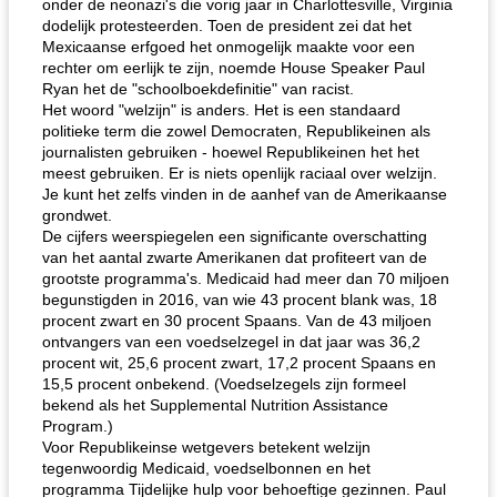
onder de neonazi's die vorig jaar in Charlottesville, Virginia
dodelijk protesteerden. Toen de president zei dat het
Mexicaanse erfgoed het onmogelijk maakte voor een
rechter om eerlijk te zijn, noemde House Speaker Paul
Ryan het de "schoolboekdefinitie" van racist.
Het woord "welzijn" is anders. Het is een standaard
politieke term die zowel Democraten, Republikeinen als
journalisten gebruiken - hoewel Republikeinen het het
meest gebruiken. Er is niets openlijk raciaal over welzijn.
Je kunt het zelfs vinden in de aanhef van de Amerikaanse
grondwet.
De cijfers weerspiegelen een significante overschatting
van het aantal zwarte Amerikanen dat profiteert van de
grootste programma's. Medicaid had meer dan 70 miljoen
begunstigden in 2016, van wie 43 procent blank was, 18
procent zwart en 30 procent Spaans. Van de 43 miljoen
ontvangers van een voedselzegel in dat jaar was 36,2
procent wit, 25,6 procent zwart, 17,2 procent Spaans en
15,5 procent onbekend. (Voedselzegels zijn formeel
bekend als het Supplemental Nutrition Assistance
Program.)
Voor Republikeinse wetgevers betekent welzijn
tegenwoordig Medicaid, voedselbonnen en het
programma Tijdelijke hulp voor behoeftige gezinnen. Paul