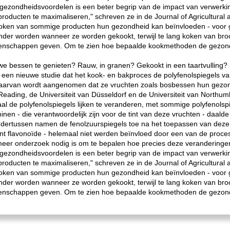
gezondheidsvoordelen is een beter begrip van de impact van verwerki
roducten te maximaliseren," schreven ze in de Journal of Agricultural
 koken van sommige producten hun gezondheid kan beïnvloeden - voor 
der worden wanneer ze worden gekookt, terwijl te lang koken van broc
igenschappen geven. Om te zien hoe bepaalde kookmethoden de gezondh
uwe bessen te genieten? Rauw, in granen? Gekookt in een taartvulling?
ert een nieuwe studie dat het kook- en bakproces de polyfenolspiegels 
n waarvan wordt aangenomen dat ze vruchten zoals bosbessen hun gez
eading, de Universiteit van Düsseldorf en de Universiteit van Northumbr
aal de polyfenolspiegels lijken te veranderen, met sommige polyfenolsp
inen - die verantwoordelijk zijn voor de tint van deze vruchten - daal
ertussen namen de fenolzuurspiegels toe na het toepassen van deze 
ant flavonoïde - helemaal niet werden beïnvloed door een van de proce
eer onderzoek nodig is om te bepalen hoe precies deze veranderinge
gezondheidsvoordelen is een beter begrip van de impact van verwerki
roducten te maximaliseren," schreven ze in de Journal of Agricultural
 koken van sommige producten hun gezondheid kan beïnvloeden - voor 
der worden wanneer ze worden gekookt, terwijl te lang koken van broc
igenschappen geven. Om te zien hoe bepaalde kookmethoden de gezondh