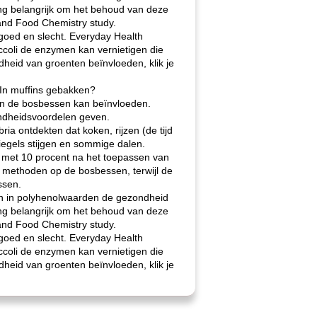
ng belangrijk om het behoud van deze
 and Food Chemistry study.
goed en slecht. Everyday Health
coli de enzymen kan vernietigen die
eid van groenten beïnvloeden, klik je
 In muffins gebakken?
van de bosbessen kan beïnvloeden.
ondheidsvoordelen geven.
ia ontdekten dat koken, rijzen (de tijd
iegels stijgen en sommige dalen.
de met 10 procent na het toepassen van
methoden op de bosbessen, terwijl de
ssen.
n in polyhenolwaarden de gezondheid
ng belangrijk om het behoud van deze
 and Food Chemistry study.
goed en slecht. Everyday Health
coli de enzymen kan vernietigen die
eid van groenten beïnvloeden, klik je