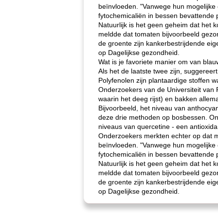
beïnvloeden. "Vanwege hun mogelijke 
fytochemicaliën in bessen bevattende p
Natuurlijk is het geen geheim dat het
meldde dat tomaten bijvoorbeeld gezon
de groente zijn kankerbestrijdende e
op Dagelijkse gezondheid.
Wat is je favoriete manier om van bla
Als het de laatste twee zijn, suggere
Polyfenolen zijn plantaardige stoffe
Onderzoekers van de Universiteit van R
waarin het deeg rijst) en bakken allem
Bijvoorbeeld, het niveau van anthocyan
deze drie methoden op bosbessen. Ond
niveaus van quercetine - een antioxid
Onderzoekers merkten echter op dat m
beïnvloeden. "Vanwege hun mogelijke 
fytochemicaliën in bessen bevattende p
Natuurlijk is het geen geheim dat het
meldde dat tomaten bijvoorbeeld gezon
de groente zijn kankerbestrijdende e
op Dagelijkse gezondheid.