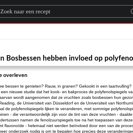
rch for a recipe
n Bosbessen hebben invloed op polyfenol
te overleven
uwe bessen te genieten? Rauw, in granen? Gekookt in een taartvulling?
ert een nieuwe studie dat het kook- en bakproces de polyfenolspiegels 
n waarvan wordt aangenomen dat ze vruchten zoals bosbessen hun gez
eading, de Universiteit van Düsseldorf en de Universiteit van Northumbr
aal de polyfenolspiegels lijken te veranderen, met sommige polyfenolsp
inen - die verantwoordelijk zijn voor de tint van deze vruchten - daal
ertussen namen de fenolzuurspiegels toe na het toepassen van deze 
ant flavonoïde - helemaal niet werden beïnvloed door een van de proce
eer onderzoek nodig is om te bepalen hoe precies deze veranderinge