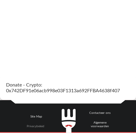
Donate - Crypto:
0x742DF91e06acb998e03F1313a692FFBA4638f407
Contacteer ons
Site Map
Algemene
Privacybeleid
voorwaarden