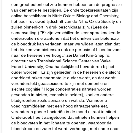
een groot potentieel zou kunnen hebben om de progressie
van dementie te bestrijden. De onderzoeksresultaten zijn
online beschikbaar in Nitric Oxide: Biology and Chemistry,
het peer-reviewed tijdschrift van de Nitric Oxide Society en
zullen binnenkort in druk beschikbaar zijn. (Lees de
samenvatting.) "Er zijn verschillende zeer spraakmakende
onderzoeken die aantonen dat het drinken van bietensap
de bloeddruk kan verlagen, maar we wilden laten zien dat
het drinken van bietensap ook de perfusie of bloedtoevoer
naar de hersenen verhoogt," zei Daniel Kim-Shapiro,
directeur van Translational Science Center van Wake
Forest University; Onafhankelijkheid bevorderen bij het
ouder worden. "Er zijn gebieden in de hersenen die slecht
doorbloed raken naarmate je ouder wordt, en dat wordt
verondersteld geassocieerd te zijn met dementie en
slechte cognitie." Hoge concentraties nitraten worden
gevonden in bieten, evenals in selderij, kool en andere
bladgroenten zoals spinazie en wat sla. Wanneer u
voedingsmiddelen met een hoog nitraatgehalte eet,
veranderen goede bacteriën in de mond nitraat in nitriet.
Onderzoek heeft aangetoond dat nitrieten kunnen helpen
de bloedvaten in het lichaam te openen, waardoor de
bloedstroom en zuurstof wordt verhoogd, met name naar