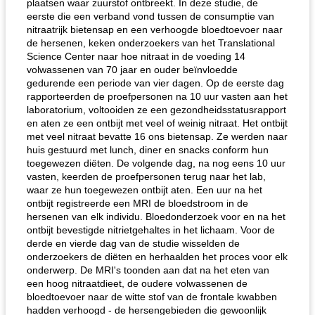
plaatsen waar zuurstof ontbreekt. In deze studie, de
eerste die een verband vond tussen de consumptie van
nitraatrijk bietensap en een verhoogde bloedtoevoer naar
de hersenen, keken onderzoekers van het Translational
Science Center naar hoe nitraat in de voeding 14
volwassenen van 70 jaar en ouder beïnvloedde
gedurende een periode van vier dagen. Op de eerste dag
rapporteerden de proefpersonen na 10 uur vasten aan het
laboratorium, voltooiden ze een gezondheidsstatusrapport
en aten ze een ontbijt met veel of weinig nitraat. Het ontbijt
met veel nitraat bevatte 16 ons bietensap. Ze werden naar
huis gestuurd met lunch, diner en snacks conform hun
toegewezen diëten. De volgende dag, na nog eens 10 uur
vasten, keerden de proefpersonen terug naar het lab,
waar ze hun toegewezen ontbijt aten. Een uur na het
ontbijt registreerde een MRI de bloedstroom in de
hersenen van elk individu. Bloedonderzoek voor en na het
ontbijt bevestigde nitrietgehaltes in het lichaam. Voor de
derde en vierde dag van de studie wisselden de
onderzoekers de diëten en herhaalden het proces voor elk
onderwerp. De MRI's toonden aan dat na het eten van
een hoog nitraatdieet, de oudere volwassenen de
bloedtoevoer naar de witte stof van de frontale kwabben
hadden verhoogd - de hersengebieden die gewoonlijk