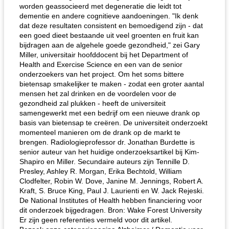
worden geassocieerd met degeneratie die leidt tot
dementie en andere cognitieve aandoeningen. "Ik denk
dat deze resultaten consistent en bemoedigend zijn - dat
een goed dieet bestaande uit veel groenten en fruit kan
bijdragen aan de algehele goede gezondheid," zei Gary
Miller, universitair hoofddocent bij het Department of
Health and Exercise Science en een van de senior
onderzoekers van het project. Om het soms bittere
bietensap smakelijker te maken - zodat een groter aantal
mensen het zal drinken en de voordelen voor de
gezondheid zal plukken - heeft de universiteit
samengewerkt met een bedrijf om een ​​nieuwe drank op
basis van bietensap te creëren. De universiteit onderzoekt
momenteel manieren om de drank op de markt te
brengen. Radiologieprofessor dr. Jonathan Burdette is
senior auteur van het huidige onderzoeksartikel bij Kim-
Shapiro en Miller. Secundaire auteurs zijn Tennille D.
Presley, Ashley R. Morgan, Erika Bechtold, William
Clodfelter, Robin W. Dove, Janine M. Jennings, Robert A.
Kraft, S. Bruce King, Paul J. Laurienti en W. Jack Rejeski.
De National Institutes of Health hebben financiering voor
dit onderzoek bijgedragen. Bron: Wake Forest University
Er zijn geen referenties vermeld voor dit artikel.