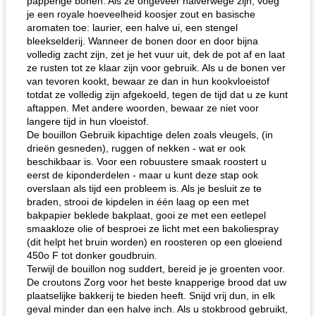
papperige bonen. Als ze ongeveer halverwege zijn, voeg
je een royale hoeveelheid koosjer zout en basische
aromaten toe: laurier, een halve ui, een stengel
bleekselderij. Wanneer de bonen door en door bijna
volledig zacht zijn, zet je het vuur uit, dek de pot af en laat
ze rusten tot ze klaar zijn voor gebruik. Als u de bonen ver
van tevoren kookt, bewaar ze dan in hun kookvloeistof
totdat ze volledig zijn afgekoeld, tegen de tijd dat u ze kunt
aftappen. Met andere woorden, bewaar ze niet voor
langere tijd in hun vloeistof.
De bouillon Gebruik kipachtige delen zoals vleugels, (in
drieën gesneden), ruggen of nekken - wat er ook
beschikbaar is. Voor een robuustere smaak roostert u
eerst de kiponderdelen - maar u kunt deze stap ook
overslaan als tijd een probleem is. Als je besluit ze te
braden, strooi de kipdelen in één laag op een met
bakpapier beklede bakplaat, gooi ze met een eetlepel
smaakloze olie of besproei ze licht met een bakoliespray
(dit helpt het bruin worden) en roosteren op een gloeiend
450o F tot donker goudbruin.
Terwijl de bouillon nog suddert, bereid je je groenten voor.
De croutons Zorg voor het beste knapperige brood dat uw
plaatselijke bakkerij te bieden heeft. Snijd vrij dun, in elk
geval minder dan een halve inch. Als u stokbrood gebruikt,