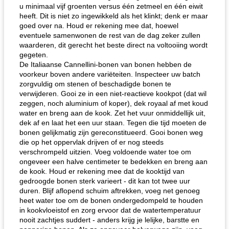
u minimaal vijf groenten versus één zetmeel en één eiwit
heeft. Dit is niet zo ingewikkeld als het klinkt; denk er maar
goed over na. Houd er rekening mee dat, hoewel
eventuele samenwonen de rest van de dag zeker zullen
waarderen, dit gerecht het beste direct na voltooiing wordt
gegeten.
De Italiaanse Cannellini-bonen van bonen hebben de
voorkeur boven andere variëteiten. Inspecteer uw batch
zorgvuldig om stenen of beschadigde bonen te
verwijderen. Gooi ze in een niet-reactieve kookpot (dat wil
zeggen, noch aluminium of koper), dek royaal af met koud
water en breng aan de kook. Zet het vuur onmiddellijk uit,
dek af en laat het een uur staan. Tegen die tijd moeten de
bonen gelijkmatig zijn gereconstitueerd. Gooi bonen weg
die op het oppervlak drijven of er nog steeds
verschrompeld uitzien. Voeg voldoende water toe om
ongeveer een halve centimeter te bedekken en breng aan
de kook. Houd er rekening mee dat de kooktijd van
gedroogde bonen sterk varieert - dit kan tot twee uur
duren. Blijf aflopend schuim aftrekken, voeg net genoeg
heet water toe om de bonen ondergedompeld te houden
in kookvloeistof en zorg ervoor dat de watertemperatuur
nooit zachtjes suddert - anders krijg je lelijke, barstte en