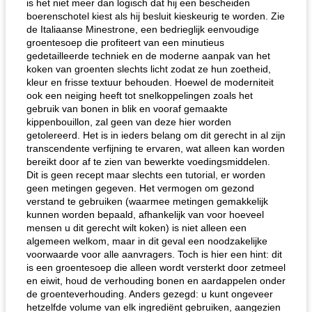
is het niet meer dan logisch dat hij een bescheiden
boerenschotel kiest als hij besluit kieskeurig te worden. Zie
de Italiaanse Minestrone, een bedrieglijk eenvoudige
groentesoep die profiteert van een minutieus
gedetailleerde techniek en de moderne aanpak van het
koken van groenten slechts licht zodat ze hun zoetheid,
kleur en frisse textuur behouden. Hoewel de moderniteit
ook een neiging heeft tot snelkoppelingen zoals het
gebruik van bonen in blik en vooraf gemaakte
kippenbouillon, zal geen van deze hier worden
getolereerd. Het is in ieders belang om dit gerecht in al zijn
transcendente verfijning te ervaren, wat alleen kan worden
bereikt door af te zien van bewerkte voedingsmiddelen.
Dit is geen recept maar slechts een tutorial, er worden
geen metingen gegeven. Het vermogen om gezond
verstand te gebruiken (waarmee metingen gemakkelijk
kunnen worden bepaald, afhankelijk van voor hoeveel
mensen u dit gerecht wilt koken) is niet alleen een
algemeen welkom, maar in dit geval een noodzakelijke
voorwaarde voor alle aanvragers. Toch is hier een hint: dit
is een groentesoep die alleen wordt versterkt door zetmeel
en eiwit, houd de verhouding bonen en aardappelen onder
de groenteverhouding. Anders gezegd: u kunt ongeveer
hetzelfde volume van elk ingrediënt gebruiken, aangezien