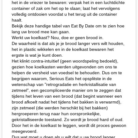
het in de vriezer te bewaren: verpak het in een luchtdichte
container of zak om het op te slaan; laat het vervolgens
volledig ontdooien voordat u het terug uit de container
haalt.
Bekijk deze handige tabel van Eat By Date om te zien hoe
lang uw brood mee kan gaan.
Werkt uw koelkast? Nou, doe er geen brood in.
De waarheid is dat als je je brood langer vers wilt houden,
het in plastic wikkelen en in de koelkast bewaren het
ergste is wat je kunt doen.
Het klinkt contra-intuïtief (geen woordspeling bedoeld),
gezien hoe koelkasten werden uitgevonden om ons te
helpen de versheid van voedsel te behouden. Dus om te
begrijpen waarom, Serious Eats het opsplitste in de
wetenschap van "retrogradatie en herkristallisatie van
zetmeel", een gecompliceerde manier om te zeggen dat
tijdens het leven van een brood (dat begint wanneer een
brood afkoelt nadat het tijdens het bakken is verwarmd),
zijn zetmeel (die werden herschikt bij het bakken)
hergroeperen terug naar hun oorspronkelijke,
gekristalliseerde toestand. Zo wordt je brood hard of oud.
Door het in de koelkast te leggen, wordt dit proces gewoon
meegevoerd.
Dus wat moet u doen als u wilt dat u uw brood langer