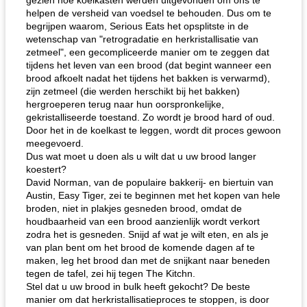
gezien hoe koelkasten werden uitgevonden om ons te
helpen de versheid van voedsel te behouden. Dus om te
begrijpen waarom, Serious Eats het opsplitste in de
wetenschap van "retrogradatie en herkristallisatie van
zetmeel", een gecompliceerde manier om te zeggen dat
tijdens het leven van een brood (dat begint wanneer een
brood afkoelt nadat het tijdens het bakken is verwarmd),
zijn zetmeel (die werden herschikt bij het bakken)
hergroeperen terug naar hun oorspronkelijke,
gekristalliseerde toestand. Zo wordt je brood hard of oud.
Door het in de koelkast te leggen, wordt dit proces gewoon
meegevoerd.
Dus wat moet u doen als u wilt dat u uw brood langer
koestert?
David Norman, van de populaire bakkerij- en biertuin van
Austin, Easy Tiger, zei te beginnen met het kopen van hele
broden, niet in plakjes gesneden brood, omdat de
houdbaarheid van een brood aanzienlijk wordt verkort
zodra het is gesneden. Snijd af wat je wilt eten, en als je
van plan bent om het brood de komende dagen af ​​te
maken, leg het brood dan met de snijkant naar beneden
tegen de tafel, zei hij tegen The Kitchn.
Stel dat u uw brood in bulk heeft gekocht? De beste
manier om dat herkristallisatieproces te stoppen, is door