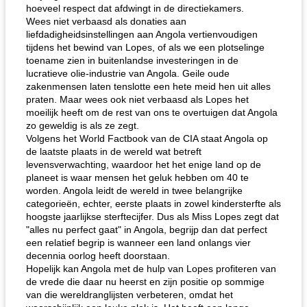
hoeveel respect dat afdwingt in de directiekamers.
Wees niet verbaasd als donaties aan
liefdadigheidsinstellingen aan Angola vertienvoudigen
tijdens het bewind van Lopes, of als we een plotselinge
toename zien in buitenlandse investeringen in de
lucratieve olie-industrie van Angola. Geile oude
zakenmensen laten tenslotte een hete meid hen uit alles
praten. Maar wees ook niet verbaasd als Lopes het
moeilijk heeft om de rest van ons te overtuigen dat Angola
zo geweldig is als ze zegt.
Volgens het World Factbook van de CIA staat Angola op
de laatste plaats in de wereld wat betreft
levensverwachting, waardoor het het enige land op de
planeet is waar mensen het geluk hebben om 40 te
worden. Angola leidt de wereld in twee belangrijke
categorieën, echter, eerste plaats in zowel kindersterfte als
hoogste jaarlijkse sterftecijfer. Dus als Miss Lopes zegt dat
"alles nu perfect gaat" in Angola, begrijp dan dat perfect
een relatief begrip is wanneer een land onlangs vier
decennia oorlog heeft doorstaan.
Hopelijk kan Angola met de hulp van Lopes profiteren van
de vrede die daar nu heerst en zijn positie op sommige
van die wereldranglijsten verbeteren, omdat het