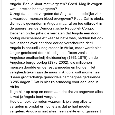
Angola. Ben je klaar met vergeten? Goed. Mag ik vragen
wat u precies bent vergeten?
U zegt dat u bent vergeten dat Angola een dodelijke ziekte
is waardoor mensen bloed overgeven? Fout. Dat is ebola,
die niet is gevonden in Angola maar af en toe uitbreekt in
de aangrenzende Democratische Republiek Congo.
Degenen onder jullie die vergaten dat Angola een door
oorlog verscheurde Afrikaanse natie was, hadden het ook
mis, althans over het door oorlog verscheurde deel.
Angola is natuurlijk nog steeds in Afrika, maar wordt niet
langer geteisterd door bloedige conflicten zoals de
Angolese onafhankelijkheidsoorlog (1961-1975) en de
Angolese burgeroorlog (1975-2002), die miljoenen
mensen doodde en de rest armoedig en honger. Het
veiligheidsteken aan de muur in Angola luidt momenteel:
"Geen grootschalige genocidale campagnes gedurende:
3.285 dagen." Dat is niet zo armoedig voor een land in
Afrika.
Ik ga hier op stap en neem aan dat dat zo ongeveer alles
is wat je Angola bent vergeten.
Hoe dan ook, de reden waarom ik je vroeg alles te
vergeten is omdat er nog iets is dat je had moeten
vergeten. Angola is niet alleen een ziekte en organiseert