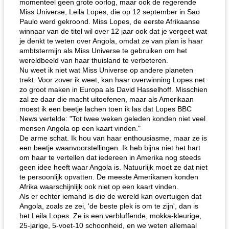
momenteel geen grote oorlog, maar ook de regerende
Miss Universe, Leila Lopes, die op 12 september in Sao
Paulo werd gekroond. Miss Lopes, de eerste Afrikaanse
winnaar van de titel wil over 12 jaar ook dat je vergeet wat
je denkt te weten over Angola, omdat ze van plan is haar
ambtstermijn als Miss Universe te gebruiken om het
wereldbeeld van haar thuisland te verbeteren.
Nu weet ik niet wat Miss Universe op andere planeten
trekt. Voor zover ik weet, kan haar overwinning Lopes net
zo groot maken in Europa als David Hasselhoff. Misschien
zal ze daar die macht uitoefenen, maar als Amerikaan
moest ik een beetje lachen toen ik las dat Lopes BBC
News vertelde: "Tot twee weken geleden konden niet veel
mensen Angola op een kaart vinden."
De arme schat. Ik hou van haar enthousiasme, maar ze is
een beetje waanvoorstellingen. Ik heb bijna niet het hart
om haar te vertellen dat iedereen in Amerika nog steeds
geen idee heeft waar Angola is. Natuurlijk moet ze dat niet
te persoonlijk opvatten. De meeste Amerikanen konden
Afrika waarschijnlijk ook niet op een kaart vinden.
Als er echter iemand is die de wereld kan overtuigen dat
Angola, zoals ze zei, 'de beste plek is om te zijn', dan is
het Leila Lopes. Ze is een verbluffende, mokka-kleurige,
25-jarige, 5-voet-10 schoonheid, en we weten allemaal