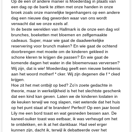
Op de een of andere manier is Moederdag in plaats van
een dag op de bank te zitten met onze handen in onze
broek zoals onze mannelijke tegenhangers op een andere
dag een nieuwe dag geworden waar van ons wordt
verwacht dat we onze ezels af.
In de beste werelden van Hallmark is de onze een dag vol
brunches, boeketten met bloemen en zelfgemaakte
cadeaus. Super, maar wie gaat de daadwerkelijke
reservering voor brunch maken? En wie gaat de ochtend
doorbrengen met moeite om de kinderen gekleed in
schone kleren te krijgen die passen? En wie gaat de
komende dagen het water in die bloemenvaas verversen?
Wij zijn, dat is wie! Moederdag geeft een nieuwe betekenis
aan het woord motherf * cker. Wij zijn degenen die f * cked
krijgen.
Hoe zit het met ontbijt op bed? Zo'n zoete gedachte in
theorie, maar in werkelijkheid is het het slechtste geschenk
dat een kind kan geven. Laten we de kinderen loslaten in
de keuken terwijl we nog slapen, niet wetende dat het huis
op het punt staat af te branden! Perfect! Op een jaar bood
Lily me een bord toast en wat gesneden bessen aan. De
kaneel-suiker toast was eetbaar, ik was verheugd om het
te ontdekken, en ik at het dankbaar. Had veel erger
kunnen zijn, dacht ik, terwijl ik debatteerde over het