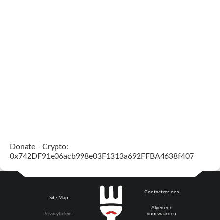
Donate - Crypto:
0x742DF91e06acb998e03F1313a692FFBA4638f407
Contacteer ons
Site Map
Algemene
Privacybeleid
voorwaarden