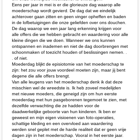
Eens per jaar in mei is er die glorieuze dag waarop alle
moederschap wordt gevierd. De dag dat we eindelijk
achterover gaan zitten en geen vinger opheffen en baden
in de lofbetuigingen die onze geliefden over ons douchen.
De dag waarop we een jaar lang erkenning krijgen voor
alle offers die we hebben gebracht en waardering voor alle
kleine dingen die we doen. Wanneer we ons kunnen
ontspannen en inademen en niet de dag doorbrengen met
schoonmaken of toezicht houden of beslissingen nemen. .
. of niet.
Moederdag blijkt de episiotomie van het moederschap te
zijn: het zou voor jouw voordeel moeten zijn, maar jij bent
degene die alle offers brengt.
Van alle leugens van het moederschap denk ik dat deze
misschien wel de wreedste is. Ik heb zoveel medelijden
met nieuwe moeders, die geneigd zijn om hun eerste
moederdag met hun pasgeborenen tegemoet te zien, met
dezelfde verwachting die ze hadden voor de
daadwerkelijke geboorte van hun kinderen. Ik ben er
geweest en mijn eigen visioenen van foto-operaties,
schattige kleding en een overvloed aan waardering
werden snel geplet met de harde realiteit dat er geen vrije
dagen zijn in het moederschap. Vooral in het eerste jaar.