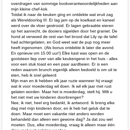
overdragen van sommige kookverantwoordelijkheden aan
mijn kleine chef-kok.
Totdat ik naar de keuken ging en ontdekte wat eruit zag
als Wereldoorlog III. Er lag jam op de koelkast en kaneel
werd over de vloer gestrooid. Er lagen gekraakte eieren
op het aanrecht, de dooiers sijpelden door het graniet. De
hond at verwoed de rest van het brood dat Lily op de tafel
had achtergelaten, en God weet wat de pup nog meer
heeft ingenomen. (Als bonus ontdekte ik later die avond.
En opnieuw om 15.00 uur!) Elke kast was open en de
gootsteen liep over van alle keukengerei in het huis - alles
voor een stuk toast en een paar aardbeien. Er is een
reden waarom brunch eigenlijk alleen bedoeld is om uit te
eten, heb ik snel geleerd.
Mijn man en ik hebben elk jaar ruzie wanneer hij vraagt ​​
wat ik voor moederdag wil doen. Ik wil elk jaar met rust
gelaten worden. Maar het is moederdag, stelt hij. Wilt u
het niet met uw kinderen doorbrengen?
Nee, ik niet, heel erg bedankt, ik antwoord. Ik breng elke
dag met mijn kinderen door, en ik heb het geluk dat te
doen. Maar moet een vakantie niet anders worden
behandeld dan alleen een gewone dag? Ja dat zou wel
moeten. Dus, elke moederdag, vraag ik alleen maar één