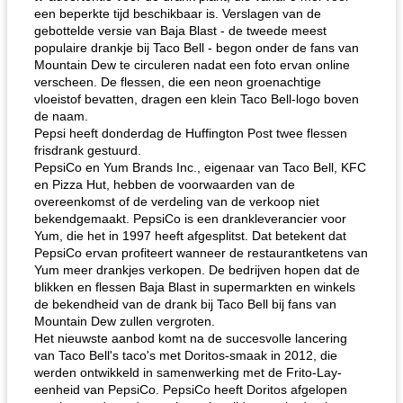
een beperkte tijd beschikbaar is. Verslagen van de
gebottelde versie van Baja Blast - de tweede meest
populaire drankje bij Taco Bell - begon onder de fans van
Mountain Dew te circuleren nadat een foto ervan online
verscheen. De flessen, die een neon groenachtige
vloeistof bevatten, dragen een klein Taco Bell-logo boven
de naam.
Pepsi heeft donderdag de Huffington Post twee flessen
frisdrank gestuurd.
PepsiCo en Yum Brands Inc., eigenaar van Taco Bell, KFC
en Pizza Hut, hebben de voorwaarden van de
overeenkomst of de verdeling van de verkoop niet
bekendgemaakt. PepsiCo is een drankleverancier voor
Yum, die het in 1997 heeft afgesplitst. Dat betekent dat
PepsiCo ervan profiteert wanneer de restaurantketens van
Yum meer drankjes verkopen. De bedrijven hopen dat de
blikken en flessen Baja Blast in supermarkten en winkels
de bekendheid van de drank bij Taco Bell bij fans van
Mountain Dew zullen vergroten.
Het nieuwste aanbod komt na de succesvolle lancering
van Taco Bell's taco's met Doritos-smaak in 2012, die
werden ontwikkeld in samenwerking met de Frito-Lay-
eenheid van PepsiCo. PepsiCo heeft Doritos afgelopen