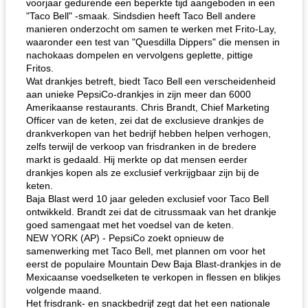
voorjaar gedurende een beperkte tijd aangeboden in een
"Taco Bell" -smaak. Sindsdien heeft Taco Bell andere
manieren onderzocht om samen te werken met Frito-Lay,
waaronder een test van "Quesdilla Dippers" die mensen in
nachokaas dompelen en vervolgens geplette, pittige
Fritos.
Wat drankjes betreft, biedt Taco Bell een verscheidenheid
aan unieke PepsiCo-drankjes in zijn meer dan 6000
Amerikaanse restaurants. Chris Brandt, Chief Marketing
Officer van de keten, zei dat de exclusieve drankjes de
drankverkopen van het bedrijf hebben helpen verhogen,
zelfs terwijl de verkoop van frisdranken in de bredere
markt is gedaald. Hij merkte op dat mensen eerder
drankjes kopen als ze exclusief verkrijgbaar zijn bij de
keten.
Baja Blast werd 10 jaar geleden exclusief voor Taco Bell
ontwikkeld. Brandt zei dat de citrussmaak van het drankje
goed samengaat met het voedsel van de keten.
NEW YORK (AP) - PepsiCo zoekt opnieuw de
samenwerking met Taco Bell, met plannen om voor het
eerst de populaire Mountain Dew Baja Blast-drankjes in de
Mexicaanse voedselketen te verkopen in flessen en blikjes
volgende maand.
Het frisdrank- en snackbedrijf zegt dat het een nationale