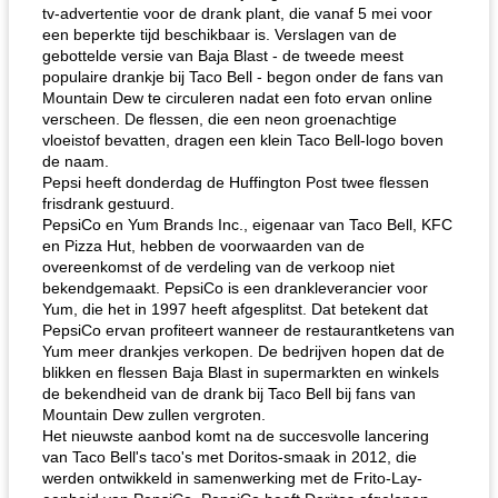
tv-advertentie voor de drank plant, die vanaf 5 mei voor
een beperkte tijd beschikbaar is. Verslagen van de
gebottelde versie van Baja Blast - de tweede meest
populaire drankje bij Taco Bell - begon onder de fans van
Mountain Dew te circuleren nadat een foto ervan online
verscheen. De flessen, die een neon groenachtige
vloeistof bevatten, dragen een klein Taco Bell-logo boven
de naam.
Pepsi heeft donderdag de Huffington Post twee flessen
frisdrank gestuurd.
PepsiCo en Yum Brands Inc., eigenaar van Taco Bell, KFC
en Pizza Hut, hebben de voorwaarden van de
overeenkomst of de verdeling van de verkoop niet
bekendgemaakt. PepsiCo is een drankleverancier voor
Yum, die het in 1997 heeft afgesplitst. Dat betekent dat
PepsiCo ervan profiteert wanneer de restaurantketens van
Yum meer drankjes verkopen. De bedrijven hopen dat de
blikken en flessen Baja Blast in supermarkten en winkels
de bekendheid van de drank bij Taco Bell bij fans van
Mountain Dew zullen vergroten.
Het nieuwste aanbod komt na de succesvolle lancering
van Taco Bell's taco's met Doritos-smaak in 2012, die
werden ontwikkeld in samenwerking met de Frito-Lay-