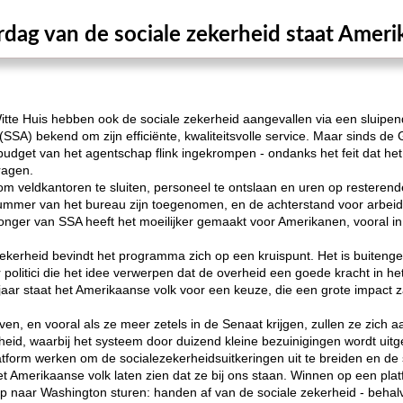
rdag van de sociale zekerheid staat Ameri
itte Huis hebben ook de sociale zekerheid aangevallen via een sluipen
 (SSA) bekend om zijn efficiënte, kwaliteitsvolle service. Maar sinds de
dget van het agentschap flink ingekrompen - ondanks het feit dat he
ragen.
m veldkantoren te sluiten, personeel te ontslaan en uren op resteren
ummer van het bureau zijn toegenomen, en de achterstand voor arbeidso
ger van SSA heeft het moeilijker gemaakt voor Amerikanen, vooral in 
ekerheid bevindt het programma zich op een kruispunt. Het is buiteng
 politici die het idee verwerpen dat de overheid een goede kracht in he
 jaar staat het Amerikaanse volk voor een keuze, die een grote impact
ven, en vooral als ze meer zetels in de Senaat krijgen, zullen ze zic
eid, waarbij het systeem door duizend kleine bezuinigingen wordt uitg
atform werken om de socialezekerheidsuitkeringen uit te breiden en de
t Amerikaanse volk laten zien dat ze bij ons staan. Winnen op een plat
p naar Washington sturen: handen af ​​van de sociale zekerheid - beha