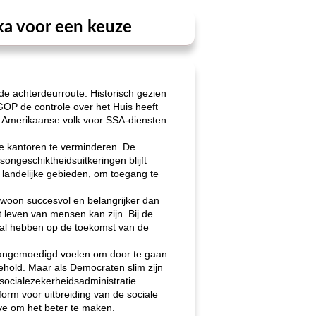
ka voor een keuze
de achterdeurroute. Historisch gezien
 GOP de controle over het Huis heeft
t Amerikaanse volk voor SSA-diensten
de kantoren te verminderen. De
ngeschiktheidsuitkeringen blijft
landelijke gebieden, om toegang te
ewoon succesvol en belangrijker dan
t leven van mensen kan zijn. Bij de
 zal hebben op de toekomst van de
h aangemoedigd voelen om door te gaan
ehold. Maar als Democraten slim zijn
 socialezekerheidsadministratie
form voor uitbreiding van de sociale
lve om het beter te maken.