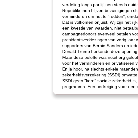
verdeling langs partijlijnen steeds dui
Republikeinen blijven bezuinigingen s
verminderen om het te "redden", omda
Dat is volkomen onjuist. Wij zijn het r
een kwestie van waarden, niet betaalbaa
campagnedonors evenveel betalen voor 
presidentsverkiezingen van vorig jaar
supporters van Bernie Sanders en ied
Donald Trump herkende deze opening en 
Maar deze belofte was nooit erg geloo
voor het verminderen en privatiseren v
En ja hoor, na slechts enkele maanden 
zekerheidsverzekering (SSDI) omvatte,
SSDI geen "kern" sociale zekerheid is
programma. Een bedreiging voor een de