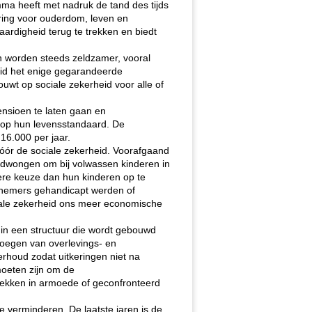
mma heeft met nadruk de tand des tijds
ering voor ouderdom, leven en
aardigheid terug te trekken en biedt
n worden steeds zeldzamer, vooral
eid het enige gegarandeerde
wt op sociale zekerheid voor alle of
nsioen te laten gaan en
 op hun levensstandaard. De
16.000 per jaar.
 vóór de sociale zekerheid. Voorafgaand
dwongen om bij volwassen kinderen in
re keuze dan hun kinderen op te
knemers gehandicapt werden of
ciale zekerheid ons meer economische
in een structuur die wordt gebouwd
voegen van overlevings- en
rhoud zodat uitkeringen niet na
moeten zijn om de
trekken in armoede of geconfronteerd
e verminderen. De laatste jaren is de