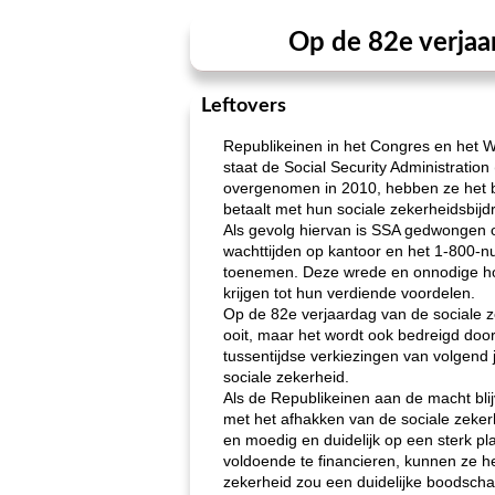
Op de 82e verjaa
Leftovers
Republikeinen in het Congres en het W
staat de Social Security Administration
overgenomen in 2010, hebben ze het bu
betaalt met hun sociale zekerheidsbijd
Als gevolg hiervan is SSA gedwongen o
wachttijden op kantoor en het 1-800-n
toenemen. Deze wrede en onnodige hon
krijgen tot hun verdiende voordelen.
Op de 82e verjaardag van de sociale z
ooit, maar het wordt ook bedreigd door
tussentijdse verkiezingen van volgend
sociale zekerheid.
Als de Republikeinen aan de macht blij
met het afhakken van de sociale zekerh
en moedig en duidelijk op een sterk pl
voldoende te financieren, kunnen ze he
zekerheid zou een duidelijke boodscha