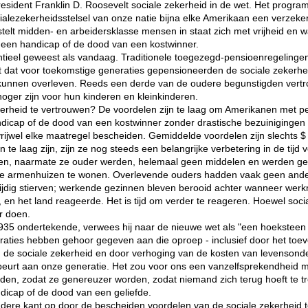
esident Franklin D. Roosevelt sociale zekerheid in de wet. Het progra
ialezekerheidsstelsel van onze natie bijna elke Amerikaan een verzek
 stelt midden- en arbeidersklasse mensen in staat zich met vrijheid en w
 een handicap of de dood van een kostwinner.
entieel geweest als vandaag. Traditionele toegezegd-pensioenregelinge
t dat voor toekomstige generaties gepensioneerden de sociale zekerh
 kunnen overleven. Reeds een derde van de oudere begunstigden vertrou
hoger zijn voor hun kinderen en kleinkinderen.
erheid te vertrouwen? De voordelen zijn te laag om Amerikanen met pe
dicap of de dood van een kostwinner zonder drastische bezuinigingen
vrijwel elke maatregel bescheiden. Gemiddelde voordelen zijn slechts $ 
te laag zijn, zijn ze nog steeds een belangrijke verbetering in de tijd
en, naarmate ze ouder werden, helemaal geen middelen en werden ge
ige armenhuizen te wonen. Overlevende ouders hadden vaak geen ande
jdig stierven; werkende gezinnen bleven berooid achter wanneer wer
, en het land reageerde. Het is tijd om verder te reageren. Hoewel so
r doen.
935 ondertekende, verwees hij naar de nieuwe wet als "een hoeksteen 
neraties hebben gehoor gegeven aan die oproep - inclusief door het toe
 de sociale zekerheid en door verhoging van de kosten van levensonde
de beurt aan onze generatie. Het zou voor ons een vanzelfsprekendheid 
eiden, zodat ze genereuzer worden, zodat niemand zich terug hoeft te 
dicap of de dood van een geliefde.
 andere kant op door de bescheiden voordelen van de sociale zekerheid t