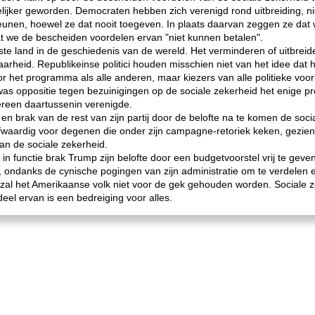
delijker geworden. Democraten hebben zich verenigd rond uitbreiding, ni
teunen, hoewel ze dat nooit toegeven. In plaats daarvan zeggen ze dat
t we de bescheiden voordelen ervan "niet kunnen betalen".
ijkste land in de geschiedenis van de wereld. Het verminderen of uitbreid
rheid. Republikeinse politici houden misschien niet van het idee dat hu
het programma als alle anderen, maar kiezers van alle politieke voorke
 was oppositie tegen bezuinigingen op de sociale zekerheid het enige p
ereen daartussenin verenigde.
brak van de rest van zijn partij door de belofte na te komen de socia
fwaardig voor degenen die onder zijn campagne-retoriek keken, gezien
an de sociale zekerheid.
in functie brak Trump zijn belofte door een budgetvoorstel vrij te geve
 ondanks de cynische pogingen van zijn administratie om te verdelen
, zal het Amerikaanse volk niet voor de gek gehouden worden. Sociale 
el ervan is een bedreiging voor alles.