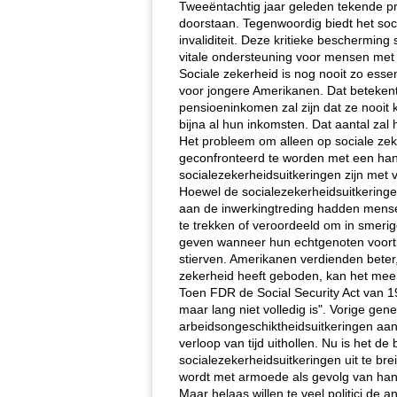
Tweeëntachtig jaar geleden tekende pr
doorstaan. Tegenwoordig biedt het soc
invaliditeit. Deze kritieke bescherming
vitale ondersteuning voor mensen met
Sociale zekerheid is nog nooit zo ess
voor jongere Amerikanen. Dat beteken
pensioeninkomen zal zijn dat ze nooit
bijna al hun inkomsten. Dat aantal zal 
Het probleem om alleen op sociale zek
geconfronteerd te worden met een han
socialezekerheidsuitkeringen zijn met 
Hoewel de socialezekerheidsuitkeringen 
aan de inwerkingtreding hadden mens
te trekken of veroordeeld om in smer
geven wanneer hun echtgenoten voorti
stierven. Amerikanen verdienden beter
zekerheid heeft geboden, kan het mee
Toen FDR de Social Security Act van 1
maar lang niet volledig is". Vorige ge
arbeidsongeschiktheidsuitkeringen aan
verloop van tijd uithollen. Nu is het 
socialezekerheidsuitkeringen uit te br
wordt met armoede als gevolg van han
Maar helaas willen te veel politici de