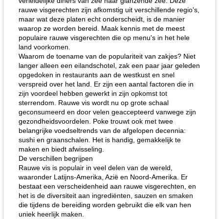
verleidelijke diners van zee naar glanzende zee. Deze
rauwe visgerechten zijn afkomstig uit verschillende regio's,
maar wat deze platen echt onderscheidt, is de manier
waarop ze worden bereid. Maak kennis met de meest
populaire rauwe visgerechten die op menu's in het hele
land voorkomen.
Waarom de toename van de populariteit van zakjes? Niet
langer alleen een eilandschotel, zak een paar jaar geleden
opgedoken in restaurants aan de westkust en snel
verspreid over het land. Er zijn een aantal factoren die in
zijn voordeel hebben gewerkt in zijn opkomst tot
sterrendom. Rauwe vis wordt nu op grote schaal
geconsumeerd en door velen geaccepteerd vanwege zijn
gezondheidsvoordelen. Poke trouwt ook met twee
belangrijke voedseltrends van de afgelopen decennia:
sushi en graanschalen. Het is handig, gemakkelijk te
maken en biedt afwisseling.
De verschillen begrijpen
Rauwe vis is populair in veel delen van de wereld,
waaronder Latijns-Amerika, Azië en Noord-Amerika. Er
bestaat een verscheidenheid aan rauwe visgerechten, en
het is de diversiteit aan ingrediënten, sauzen en smaken
die tijdens de bereiding worden gebruikt die elk van hen
uniek heerlijk maken.