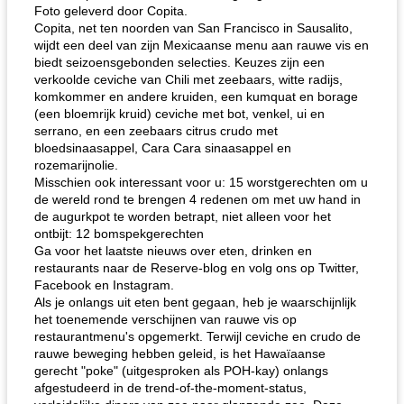
Foto geleverd door Copita.
Copita, net ten noorden van San Francisco in Sausalito,
wijdt een deel van zijn Mexicaanse menu aan rauwe vis en
biedt seizoensgebonden selecties. Keuzes zijn een
verkoolde ceviche van Chili met zeebaars, witte radijs,
komkommer en andere kruiden, een kumquat en borage
(een bloemrijk kruid) ceviche met bot, venkel, ui en
serrano, en een zeebaars citrus crudo met
bloedsinaasappel, Cara Cara sinaasappel en
rozemarijnolie.
Misschien ook interessant voor u: 15 worstgerechten om u
de wereld rond te brengen 4 redenen om met uw hand in
de augurkpot te worden betrapt, niet alleen voor het
ontbijt: 12 bomspekgerechten
Ga voor het laatste nieuws over eten, drinken en
restaurants naar de Reserve-blog en volg ons op Twitter,
Facebook en Instagram.
Als je onlangs uit eten bent gegaan, heb je waarschijnlijk
het toenemende verschijnen van rauwe vis op
restaurantmenu's opgemerkt. Terwijl ceviche en crudo de
rauwe beweging hebben geleid, is het Hawaïaanse
gerecht "poke" (uitgesproken als POH-kay) onlangs
afgestudeerd in de trend-of-the-moment-status,