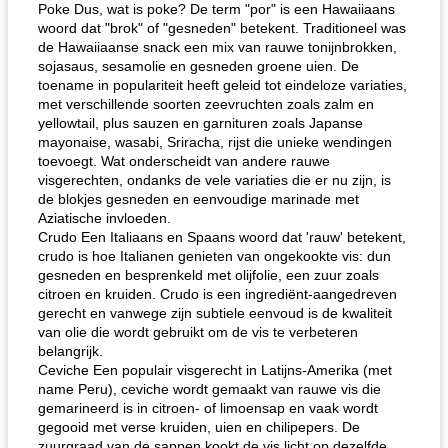
Poke Dus, wat is poke? De term "por" is een Hawaiiaans
woord dat "brok" ​​of "gesneden" betekent. Traditioneel was
de Hawaiiaanse snack een mix van rauwe tonijnbrokken,
sojasaus, sesamolie en gesneden groene uien. De
toename in populariteit heeft geleid tot eindeloze variaties,
met verschillende soorten zeevruchten zoals zalm en
yellowtail, plus sauzen en garnituren zoals Japanse
mayonaise, wasabi, Sriracha, rijst die unieke wendingen
toevoegt. Wat onderscheidt van andere rauwe
visgerechten, ondanks de vele variaties die er nu zijn, is
de blokjes gesneden en eenvoudige marinade met
Aziatische invloeden.
Crudo Een Italiaans en Spaans woord dat 'rauw' betekent,
crudo is hoe Italianen genieten van ongekookte vis: dun
gesneden en besprenkeld met olijfolie, een zuur zoals
citroen en kruiden. Crudo is een ingrediënt-aangedreven
gerecht en vanwege zijn subtiele eenvoud is de kwaliteit
van olie die wordt gebruikt om de vis te verbeteren
belangrijk.
Ceviche Een populair visgerecht in Latijns-Amerika (met
name Peru), ceviche wordt gemaakt van rauwe vis die
gemarineerd is in citroen- of limoensap en vaak wordt
gegooid met verse kruiden, uien en chilipepers. De
zuurgraad van de sappen kookt de vis licht op dezelfde