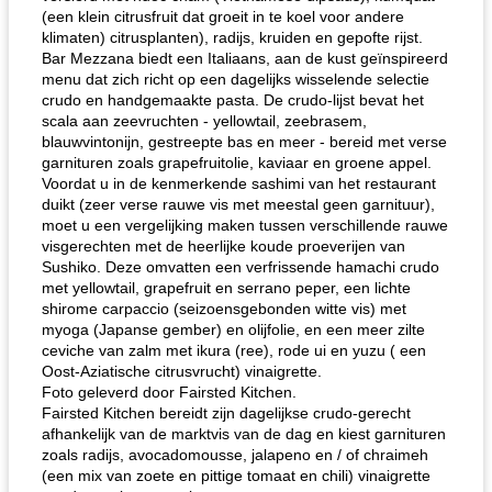
(een klein citrusfruit dat groeit in te koel voor andere
klimaten) citrusplanten), radijs, kruiden en gepofte rijst.
Bar Mezzana biedt een Italiaans, aan de kust geïnspireerd
menu dat zich richt op een dagelijks wisselende selectie
crudo en handgemaakte pasta. De crudo-lijst bevat het
scala aan zeevruchten - yellowtail, zeebrasem,
blauwvintonijn, gestreepte bas en meer - bereid met verse
garnituren zoals grapefruitolie, kaviaar en groene appel.
Voordat u in de kenmerkende sashimi van het restaurant
duikt (zeer verse rauwe vis met meestal geen garnituur),
moet u een vergelijking maken tussen verschillende rauwe
visgerechten met de heerlijke koude proeverijen van
Sushiko. Deze omvatten een verfrissende hamachi crudo
met yellowtail, grapefruit en serrano peper, een lichte
shirome carpaccio (seizoensgebonden witte vis) met
myoga (Japanse gember) en olijfolie, en een meer zilte
ceviche van zalm met ikura (ree), rode ui en yuzu ( een
Oost-Aziatische citrusvrucht) vinaigrette.
Foto geleverd door Fairsted Kitchen.
Fairsted Kitchen bereidt zijn dagelijkse crudo-gerecht
afhankelijk van de marktvis van de dag en kiest garnituren
zoals radijs, avocadomousse, jalapeno en / of chraimeh
(een mix van zoete en pittige tomaat en chili) vinaigrette