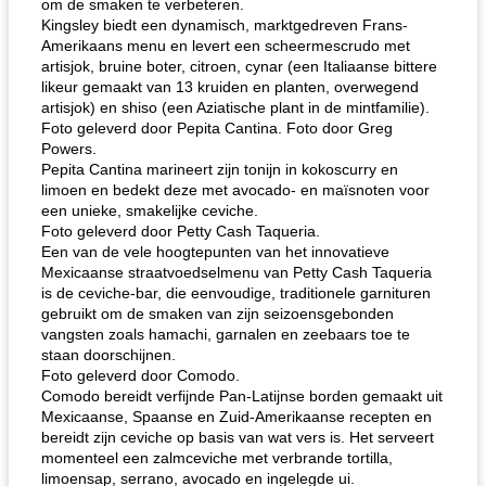
om de smaken te verbeteren.
Kingsley biedt een dynamisch, marktgedreven Frans-
Amerikaans menu en levert een scheermescrudo met
artisjok, bruine boter, citroen, cynar (een Italiaanse bittere
likeur gemaakt van 13 kruiden en planten, overwegend
artisjok) en shiso (een Aziatische plant in de mintfamilie).
Foto geleverd door Pepita Cantina. Foto door Greg
Powers.
Pepita Cantina marineert zijn tonijn in kokoscurry en
limoen en bedekt deze met avocado- en maïsnoten voor
een unieke, smakelijke ceviche.
Foto geleverd door Petty Cash Taqueria.
Een van de vele hoogtepunten van het innovatieve
Mexicaanse straatvoedselmenu van Petty Cash Taqueria
is de ceviche-bar, die eenvoudige, traditionele garnituren
gebruikt om de smaken van zijn seizoensgebonden
vangsten zoals hamachi, garnalen en zeebaars toe te
staan doorschijnen.
Foto geleverd door Comodo.
Comodo bereidt verfijnde Pan-Latijnse borden gemaakt uit
Mexicaanse, Spaanse en Zuid-Amerikaanse recepten en
bereidt zijn ceviche op basis van wat vers is. Het serveert
momenteel een zalmceviche met verbrande tortilla,
limoensap, serrano, avocado en ingelegde ui.