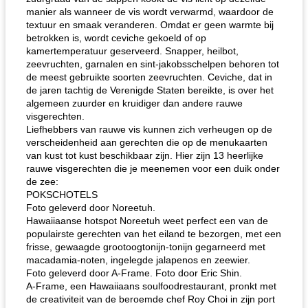
manier als wanneer de vis wordt verwarmd, waardoor de
textuur en smaak veranderen. Omdat er geen warmte bij
betrokken is, wordt ceviche gekoeld of op
kamertemperatuur geserveerd. Snapper, heilbot,
zeevruchten, garnalen en sint-jakobsschelpen behoren tot
de meest gebruikte soorten zeevruchten. Ceviche, dat in
de jaren tachtig de Verenigde Staten bereikte, is over het
algemeen zuurder en kruidiger dan andere rauwe
visgerechten.
Liefhebbers van rauwe vis kunnen zich verheugen op de
verscheidenheid aan gerechten die op de menukaarten
van kust tot kust beschikbaar zijn. Hier zijn 13 heerlijke
rauwe visgerechten die je meenemen voor een duik onder
de zee:
POKSCHOTELS
Foto geleverd door Noreetuh.
Hawaiiaanse hotspot Noreetuh weet perfect een van de
populairste gerechten van het eiland te bezorgen, met een
frisse, gewaagde grootoogtonijn-tonijn gegarneerd met
macadamia-noten, ingelegde jalapenos en zeewier.
Foto geleverd door A-Frame. Foto door Eric Shin.
A-Frame, een Hawaiiaans soulfoodrestaurant, pronkt met
de creativiteit van de beroemde chef Roy Choi in zijn port