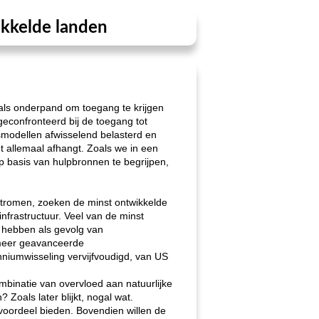
ikkelde landen
als onderpand om toegang te krijgen
econfronteerd bij de toegang tot
gsmodellen afwisselend belasterd en
et allemaal afhangt. Zoals we in een
 basis van hulpbronnen te begrijpen,
stromen, zoeken de minst ontwikkelde
frastructuur. Veel van de minst
n hebben als gevolg van
 meer geavanceerde
enniumwisseling vervijfvoudigd, van US
ombinatie van overvloed aan natuurlijke
oals later blijkt, nogal wat.
voordeel bieden. Bovendien willen de