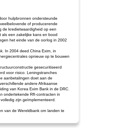
n door hulpbronnen ondersteunde
ng veelbelovende of producerende
ag de kredietwaardigheid op een
 als een zakelijke kans en bood
egen het einde van de oorlog in 2002
k. In 2004 deed China Exim, in
nergiecentrales opnieuw op te bouwen
tructuurconstructie gesecuritiseerd
rd voor risico. Leningstranches
 de aanbetalingen doet aan de
n verschillende andere Afrikaanse
eiding van Korea Exim Bank in de DRC.
n ondertekende RfI-contracten in
n volledig zijn geïmplementeerd.
ngen van de Wereldbank om landen te