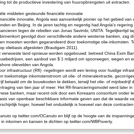
ng tot de productieve investering van huuropbrengsten uit extracten.
iële middelen gesteunde financiële innovatie
financiële innovatie, Angola was aanvankelijk pionier op het gebied va
Londen en Beijing. In de jaren tachtig en negentig had Angola's regeri
nancieren tegen de rebellen van Jonas Savimbi, UNITA. Tegelijkertijd l
binnenkort gevolgd door verschillende andere westerse banken, zag dit
ngen moesten worden gegarandeerd door toekomstige olie-inkomsten. T
op oliebasis afgesloten (Brautigam 2011).
et verwoeste land opnieuw worden opgebouwd: betreed China Exim Ban
ouwbedrijven, een aanbod van $ 1 miljard om spoorwegen, wegen en e
fshore olievelden van Angola.
r infrastructuur (RfI) -regelingen wordt een lening voor huidige infras
 toekomstige inkomstenstroom uit olie- of mineralextractie, gecorrigee
f betaald om de bouwkosten te dekken, terwijl het olie- of mijnbedrijf
ertraging van tien jaar of meer. Het RfI-financieringsmodel werd later i
hinese banken, maar recent ook door een Koreaans consortium onder l
asis van openbaar beschikbare informatie geven aan dat de waarde va
rschijnlijk hoger, hoewel het onduidelijk is hoeveel van deze contracte
Canuto op twitter.com/OCanuto en blijf op de hoogte van de inspanni
 in inkomen en kansen te dichten op twitter.com/WBPoverty.