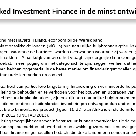
ed Investment Finance in de minst ontw
rking met Havard Halland, econoom bij de Wereldbank
nst ontwikkelde landen (MOL's) hun natuurlijke hulpbronnen gebruikt 
ringen, waarmee de barrières worden overwonnen waarmee zij worden g
arkten. . Afhankelijk van wie u het vraagt, zijn dergelijke financierin
sdebat. In een poging om niet categorisch te zijn, zeggen we hier dat h
en hebben opgemerkt, is de beste manier om financieringsmodellen op
tructurele kenmerken en context.
aarheid van particuliere langetermijnfinanciering en verminderde hulp
ciering te behouden en te verhogen voor het bouwen en upgraden van in
bben tot kapitaalmarkten, zijn ook rijk aan natuurlijke hulpbronnen e
n feite meer directe buitenlandse investeringen ontvangen dan andere
t bruto binnenlands product (figuur 1). BDI aan Afrika is sinds de mill
ard in 2012 (UNCTAD 2013).
cieringsmogelijkheden voor infrastructuur kunnen voortvloeien uit de c
an kapitaalmarkten tot overheden en zwakke governance-omgevingen? Z
bben financieringsmodellen bedacht die deze landen een concurrentie