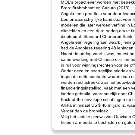
MOL's proactiever worden met betrekki
Bron: Brahmbhatt en Canuto (2013)
Angola: een proeftuin voor door financ
Een onwaarschijnlijke kandidaat voor 
modellen die later werden verfijnd in 
olievelden en een dure oorlog om te fi
dieptepunt. Standard Chartered Bank, 
Angola een regeling aan waarbij leni
had de Angolese regering 48 leningen 
Nadat de oorlog voorbij was, moest h
samenwerking met Chinese olie- en b
in ruil voor winningsrechten voor de of
Onder deze en soortgelijke middelen voo
tegen de netto contante waarde van een
worden rechtstreeks aan het bouwbedrij
financieringsinstelling, vaak met een v
landen gebruikt, voornamelijk door C
Back-of-the-envelope schattingen op b
Afrika minimaal US $ 40 miljard is, waa
Verder dan de bronvloek
Volg het laatste nieuws van Otaviano 
helpen armoede te bestrijden en gaten