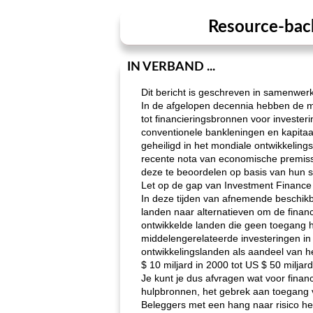
Resource-back
IN VERBAND ...
Dit bericht is geschreven in samenwe
In de afgelopen decennia hebben de mi
tot financieringsbronnen voor investe
conventionele bankleningen en kapitaalm
geheiligd in het mondiale ontwikkeling
recente nota van economische premiss
deze te beoordelen op basis van hun s
Let op de gap van Investment Finance
In deze tijden van afnemende beschikb
landen naar alternatieven om de finan
ontwikkelde landen die geen toegang he
middelengerelateerde investeringen i
ontwikkelingslanden als aandeel van he
$ 10 miljard in 2000 tot US $ 50 milj
Je kunt je dus afvragen wat voor finan
hulpbronnen, het gebrek aan toegang v
Beleggers met een hang naar risico he