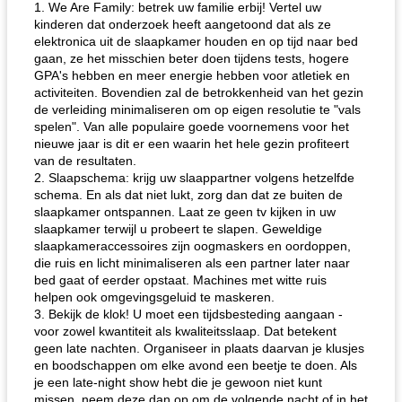
1. We Are Family: betrek uw familie erbij! Vertel uw
kinderen dat onderzoek heeft aangetoond dat als ze
elektronica uit de slaapkamer houden en op tijd naar bed
gaan, ze het misschien beter doen tijdens tests, hogere
GPA's hebben en meer energie hebben voor atletiek en
activiteiten. Bovendien zal de betrokkenheid van het gezin
de verleiding minimaliseren om op eigen resolutie te "vals
spelen". Van alle populaire goede voornemens voor het
nieuwe jaar is dit er een waarin het hele gezin profiteert
van de resultaten.
2. Slaapschema: krijg uw slaappartner volgens hetzelfde
schema. En als dat niet lukt, zorg dan dat ze buiten de
slaapkamer ontspannen. Laat ze geen tv kijken in uw
slaapkamer terwijl u probeert te slapen. Geweldige
slaapkameraccessoires zijn oogmaskers en oordoppen,
die ruis en licht minimaliseren als een partner later naar
bed gaat of eerder opstaat. Machines met witte ruis
helpen ook omgevingsgeluid te maskeren.
3. Bekijk de klok! U moet een tijdsbesteding aangaan -
voor zowel kwantiteit als kwaliteitsslaap. Dat betekent
geen late nachten. Organiseer in plaats daarvan je klusjes
en boodschappen om elke avond een beetje te doen. Als
je een late-night show hebt die je gewoon niet kunt
missen, neem deze dan op om de volgende nacht of in het