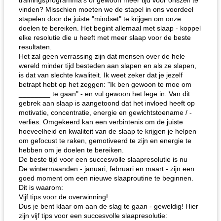
trainingsprogramma's of gewoon meer tijd voor onszelf te
vinden? Misschien moeten we de stapel in ons voordeel
stapelen door de juiste "mindset" te krijgen om onze
doelen te bereiken. Het begint allemaal met slaap - koppel
elke resolutie die u heeft met meer slaap voor de beste
resultaten.
Het zal geen verrassing zijn dat mensen over de hele
wereld minder tijd besteden aan slapen en als ze slapen,
is dat van slechte kwaliteit. Ik weet zeker dat je jezelf
betrapt hebt op het zeggen: "Ik ben gewoon te moe om
________ te gaan" - en vul gewoon het lege in. Van dit
gebrek aan slaap is aangetoond dat het invloed heeft op
motivatie, concentratie, energie en gewichtstoename / -
verlies. Omgekeerd kan een verbintenis om de juiste
hoeveelheid en kwaliteit van de slaap te krijgen je helpen
om gefocust te raken, gemotiveerd te zijn en energie te
hebben om je doelen te bereiken.
De beste tijd voor een succesvolle slaapresolutie is nu
De wintermaanden - januari, februari en maart - zijn een
goed moment om een ​​nieuwe slaaproutine te beginnen.
Dit is waarom:
Vijf tips voor de overwinning!
Dus je bent klaar om aan de slag te gaan - geweldig! Hier
zijn vijf tips voor een succesvolle slaapresolutie: