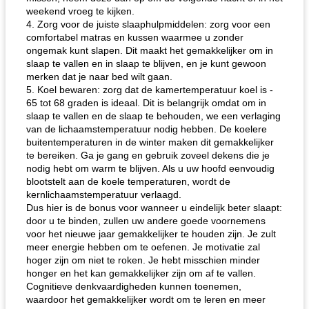
weekend vroeg te kijken.
4. Zorg voor de juiste slaaphulpmiddelen: zorg voor een
comfortabel matras en kussen waarmee u zonder
ongemak kunt slapen. Dit maakt het gemakkelijker om in
slaap te vallen en in slaap te blijven, en je kunt gewoon
merken dat je naar bed wilt gaan.
5. Koel bewaren: zorg dat de kamertemperatuur koel is -
65 tot 68 graden is ideaal. Dit is belangrijk omdat om in
slaap te vallen en de slaap te behouden, we een verlaging
van de lichaamstemperatuur nodig hebben. De koelere
buitentemperaturen in de winter maken dit gemakkelijker
te bereiken. Ga je gang en gebruik zoveel dekens die je
nodig hebt om warm te blijven. Als u uw hoofd eenvoudig
blootstelt aan de koele temperaturen, wordt de
kernlichaamstemperatuur verlaagd.
Dus hier is de bonus voor wanneer u eindelijk beter slaapt:
door u te binden, zullen uw andere goede voornemens
voor het nieuwe jaar gemakkelijker te houden zijn. Je zult
meer energie hebben om te oefenen. Je motivatie zal
hoger zijn om niet te roken. Je hebt misschien minder
honger en het kan gemakkelijker zijn om af te vallen.
Cognitieve denkvaardigheden kunnen toenemen,
waardoor het gemakkelijker wordt om te leren en meer