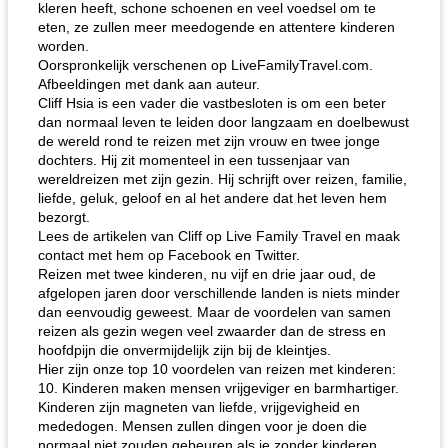
kleren heeft, schone schoenen en veel voedsel om te
eten, ze zullen meer meedogende en attentere kinderen
worden.
Oorspronkelijk verschenen op LiveFamilyTravel.com.
Afbeeldingen met dank aan auteur.
Cliff Hsia is een vader die vastbesloten is om een ​​beter
dan normaal leven te leiden door langzaam en doelbewust
de wereld rond te reizen met zijn vrouw en twee jonge
dochters. Hij zit momenteel in een tussenjaar van
wereldreizen met zijn gezin. Hij schrijft over reizen, familie,
liefde, geluk, geloof en al het andere dat het leven hem
bezorgt.
Lees de artikelen van Cliff op Live Family Travel en maak
contact met hem op Facebook en Twitter.
Reizen met twee kinderen, nu vijf en drie jaar oud, de
afgelopen jaren door verschillende landen is niets minder
dan eenvoudig geweest. Maar de voordelen van samen
reizen als gezin wegen veel zwaarder dan de stress en
hoofdpijn die onvermijdelijk zijn bij de kleintjes.
Hier zijn onze top 10 voordelen van reizen met kinderen:
10. Kinderen maken mensen vrijgeviger en barmhartiger.
Kinderen zijn magneten van liefde, vrijgevigheid en
mededogen. Mensen zullen dingen voor je doen die
normaal niet zouden gebeuren als je zonder kinderen