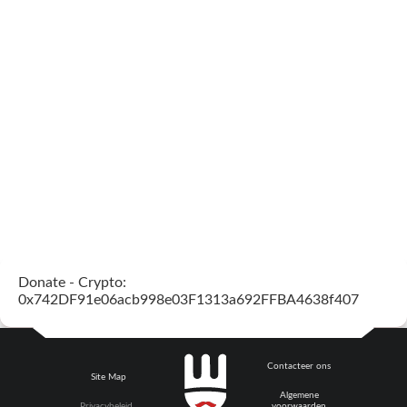
Donate - Crypto:
0x742DF91e06acb998e03F1313a692FFBA4638f407
Contacteer ons
Site Map
Algemene
Privacybeleid
voorwaarden