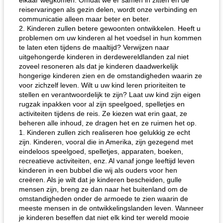
elkaar wegkomen. Omdat we er samen in zitten en de
reiservaringen als gezin delen, wordt onze verbinding en
communicatie alleen maar beter en beter.
2. Kinderen zullen betere gewoonten ontwikkelen. Heeft u
problemen om uw kinderen al het voedsel in hun kommen
te laten eten tijdens de maaltijd? Verwijzen naar
uitgehongerde kinderen in derdewereldlanden zal niet
zoveel resoneren als dat je kinderen daadwerkelijk
hongerige kinderen zien en de omstandigheden waarin ze
voor zichzelf leven. Wilt u uw kind leren prioriteiten te
stellen en verantwoordelijk te zijn? Laat uw kind zijn eigen
rugzak inpakken voor al zijn speelgoed, spelletjes en
activiteiten tijdens de reis. Ze kiezen wat erin gaat, ze
beheren alle inhoud, ze dragen het en ze ruimen het op.
1. Kinderen zullen zich realiseren hoe gelukkig ze echt
zijn. Kinderen, vooral die in Amerika, zijn gezegend met
eindeloos speelgoed, spelletjes, apparaten, boeken,
recreatieve activiteiten, enz. Al vanaf jonge leeftijd leven
kinderen in een bubbel die wij als ouders voor hen
creëren. Als je wilt dat je kinderen bescheiden, gulle
mensen zijn, breng ze dan naar het buitenland om de
omstandigheden onder de armoede te zien waarin de
meeste mensen in de ontwikkelingslanden leven. Wanneer
je kinderen beseffen dat niet elk kind ter wereld mooie