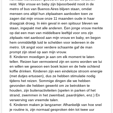
reist. Mijn vrouw en baby zijn bijvoorbeeld nooit in de
metro of bus van Buenos Aires blijven staan, omdat
mensen ons altijd hun zitplaatsen aanboden toen ze
zagen dat mijn vrouw onze 11 maanden oude in haar
draagzak droeg. In één geval in een spitsuur bleven we
staan, ingepakt met alle anderen. Een jonge vrouw merkte
op dat een man van middelbare leeftijd voor ons zijn
zitplaats niet aanbood aan mijn vrouw en baby, en begon
hem onmiddellijk luid te schelden voor iedereen in de
metro. Uit angst voor verdere schaamte gaf de man
prompt zijn stoel op aan mijn vrouw.
8. Kinderen moedigen je aan om elk moment te laten
tellen. Reizen kan vermoeiend zijn en soms worden we lui
en willen we gewoon een boek lezen en de hele ochtend
koffie drinken. Kinderen zijn een eindeloze stroom energie
(met dutjes ertussen), dus ze hebben stimulatie nodig
tijdens het reizen. Sommige dingen die we hebben
gevonden die hebben gewerkt om ze betrokken te
houden, zijn buitenactiviteiten (spelen in parken of het
strand, zwemmen in het zwembad, paardrijden, enz.) En
verwerving van vreemde talen.
6. Kinderen maken je langzamer. Afhankelijk van hoe snel
je routine is, zijn normaal gesproken één tot twee uur