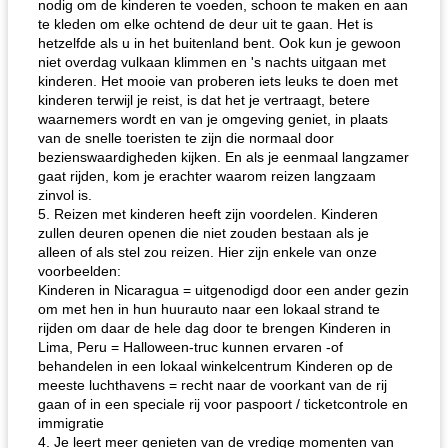
nodig om de kinderen te voeden, schoon te maken en aan
te kleden om elke ochtend de deur uit te gaan. Het is
hetzelfde als u in het buitenland bent. Ook kun je gewoon
niet overdag vulkaan klimmen en 's nachts uitgaan met
kinderen. Het mooie van proberen iets leuks te doen met
kinderen terwijl je reist, is dat het je vertraagt, betere
waarnemers wordt en van je omgeving geniet, in plaats
van de snelle toeristen te zijn die normaal door
bezienswaardigheden kijken. En als je eenmaal langzamer
gaat rijden, kom je erachter waarom reizen langzaam
zinvol is.
5. Reizen met kinderen heeft zijn voordelen. Kinderen
zullen deuren openen die niet zouden bestaan ​​als je
alleen of als stel zou reizen. Hier zijn enkele van onze
voorbeelden:
Kinderen in Nicaragua = uitgenodigd door een ander gezin
om met hen in hun huurauto naar een lokaal strand te
rijden om daar de hele dag door te brengen Kinderen in
Lima, Peru = Halloween-truc kunnen ervaren -of
behandelen in een lokaal winkelcentrum Kinderen op de
meeste luchthavens = recht naar de voorkant van de rij
gaan of in een speciale rij voor paspoort / ticketcontrole en
immigratie
4. Je leert meer genieten van de vredige momenten van