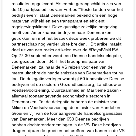
resultaten opgeleverd. Als eerste gerangschikt in zes van
de 10 jaarlijkse edities van Forbes '"Beste landen voor het
bedrijfsleven", staat Denemarken bekend om een ​​hoge
mate van vrijheid en een transparant en efficiënt
regelgevingsklimaat. Deze gunstige zakelijke omgeving
heeft veel Amerikaanse bedrijven naar Denemarken
getrokken en met het bezoek deze week proberen we dit
partnerschap nog verder uit te breiden. Dit artikel maakt
deel uit van een reeks artikelen over de #RoyalVisitUSA.
Op 27-30 september werd een Deense handelsdelegatie,
voorgezeten door T.R.H. het kroonprins paar van
Denemarken, zal naar de VS reizen voor een van de
meest uitgebreide handelsmissies van Denemarken tot nu
toe. De delegatie vertegenwoordigt 60 innovatieve Deense
bedrijven uit de sectoren Gezondheidszorg, Landbouw en
Voedselvoorziening, Duurzaamheid en Maritieme zaken -
allemaal toonaangevende economische sectoren in
Denemarken. Tot de delegatie behoren de minister van
Milieu en Voedselvoorziening, de minister van Handel en
Groei en vijf van de toonaangevende handelsorganisaties
van Denemarken. Meer dan 650 Deense bedrijven
hebben dochterondernemingen in de VS. Deze bedrijven
dragen bij aan de groei en het creëren van banen in de VS