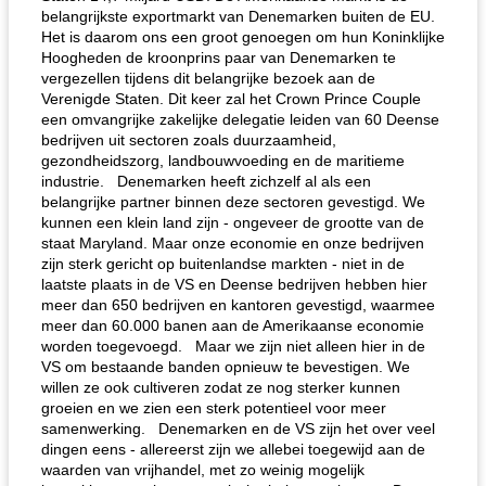
belangrijkste exportmarkt van Denemarken buiten de EU.
Het is daarom ons een groot genoegen om hun Koninklijke
Hoogheden de kroonprins paar van Denemarken te
vergezellen tijdens dit belangrijke bezoek aan de
Verenigde Staten. Dit keer zal het Crown Prince Couple
een omvangrijke zakelijke delegatie leiden van 60 Deense
bedrijven uit sectoren zoals duurzaamheid,
gezondheidszorg, landbouwvoeding en de maritieme
industrie. Denemarken heeft zichzelf al als een
belangrijke partner binnen deze sectoren gevestigd. We
kunnen een klein land zijn - ongeveer de grootte van de
staat Maryland. Maar onze economie en onze bedrijven
zijn sterk gericht op buitenlandse markten - niet in de
laatste plaats in de VS en Deense bedrijven hebben hier
meer dan 650 bedrijven en kantoren gevestigd, waarmee
meer dan 60.000 banen aan de Amerikaanse economie
worden toegevoegd. Maar we zijn niet alleen hier in de
VS om bestaande banden opnieuw te bevestigen. We
willen ze ook cultiveren zodat ze nog sterker kunnen
groeien en we zien een sterk potentieel voor meer
samenwerking. Denemarken en de VS zijn het over veel
dingen eens - allereerst zijn we allebei toegewijd aan de
waarden van vrijhandel, met zo weinig mogelijk