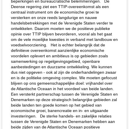
beperkingen en bureaucratische belemmeringen. De
Deense regering ziet een TTIP-overeenkomst als een
centraal instrument om de economische groei te
versterken en onze reeds langdurige en nauwe
handelsbetrekkingen met de Verenigde Staten verder te
ontwikkelen. Daarom moeten we de positieve publieke
opinie over TTIP blijven bevorderen, vooral als het gaat
om de vele moeilijke kwesties in verband met landbouw en
voedselvoorziening. Het is echter belangrijk dat de
definitieve overeenkomst aanzienlijke economische
voordelen oplevert en ambitieus is op gebieden zoals
samenwerking op regelgevingsgebied, openbare
aanbestedingen en duurzame ontwikkeling. We kunnen
dus niet opgeven - ook al zijn de onderhandelingen zwaar
en is de politieke omgeving complex. We moeten gefocust
blijven op ons gemeenschappelijke doel: vrijhandel over
de Atlantische Oceaan in het voordeel van beide landen.
Een versterkt partnerschap tussen de Verenigde Staten en
Denemarken op deze strategisch belangrijke gebieden zal
beide landen ten goede komen op het gebied van
economische groei, banencreatie en in- en uitgaande
investeringen. De sterke handels- en zakelijke relaties
tussen de Verenigde Staten en Denemarken hebben aan
beide zijden van de Atlantische Oceaan positieve