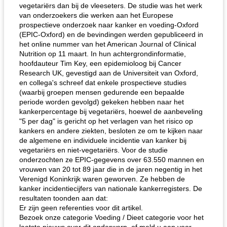
vegetariërs dan bij de vleeseters. De studie was het werk
van onderzoekers die werken aan het Europese
prospectieve onderzoek naar kanker en voeding-Oxford
(EPIC-Oxford) en de bevindingen werden gepubliceerd in
het online nummer van het American Journal of Clinical
Nutrition op 11 maart. In hun achtergrondinformatie,
hoofdauteur Tim Key, een epidemioloog bij Cancer
Research UK, gevestigd aan de Universiteit van Oxford,
en collega's schreef dat enkele prospectieve studies
(waarbij groepen mensen gedurende een bepaalde
periode worden gevolgd) gekeken hebben naar het
kankerpercentage bij vegetariërs, hoewel de aanbeveling
"5 per dag" is gericht op het verlagen van het risico op
kankers en andere ziekten, besloten ze om te kijken naar
de algemene en individuele incidentie van kanker bij
vegetariërs en niet-vegetariërs. Voor de studie
onderzochten ze EPIC-gegevens over 63.550 mannen en
vrouwen van 20 tot 89 jaar die in de jaren negentig in het
Verenigd Koninkrijk waren geworven. Ze hebben de
kanker incidentiecijfers van nationale kankerregisters. De
resultaten toonden aan dat:
Er zijn geen referenties voor dit artikel.
Bezoek onze categorie Voeding / Dieet categorie voor het