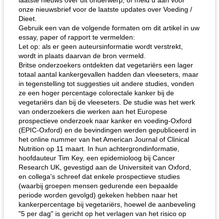
laatste nieuws over dit onderwerp, of meld u aan voor
onze nieuwsbrief voor de laatste updates over Voeding /
Dieet.
Gebruik een van de volgende formaten om dit artikel in uw
essay, paper of rapport te vermelden:
Let op: als er geen auteursinformatie wordt verstrekt,
wordt in plaats daarvan de bron vermeld.
Britse onderzoekers ontdekten dat vegetariërs een lager
totaal aantal kankergevallen hadden dan vleeseters, maar
in tegenstelling tot suggesties uit andere studies, vonden
ze een hoger percentage colorectale kanker bij de
vegetariërs dan bij de vleeseters. De studie was het werk
van onderzoekers die werken aan het Europese
prospectieve onderzoek naar kanker en voeding-Oxford
(EPIC-Oxford) en de bevindingen werden gepubliceerd in
het online nummer van het American Journal of Clinical
Nutrition op 11 maart. In hun achtergrondinformatie,
hoofdauteur Tim Key, een epidemioloog bij Cancer
Research UK, gevestigd aan de Universiteit van Oxford,
en collega's schreef dat enkele prospectieve studies
(waarbij groepen mensen gedurende een bepaalde
periode worden gevolgd) gekeken hebben naar het
kankerpercentage bij vegetariërs, hoewel de aanbeveling
"5 per dag" is gericht op het verlagen van het risico op