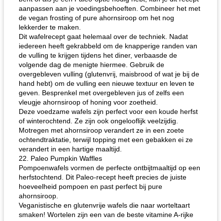
aanpassen aan je voedingsbehoeften. Combineer het met
de vegan frosting of pure ahornsiroop om het nog
lekkerder te maken.
Dit wafelrecept gaat helemaal over de techniek. Nadat
iedereen heeft gekrabbeld om de knapperige randen van
de vulling te krijgen tijdens het diner, verbaasde de
volgende dag de menigte hiermee. Gebruik de
overgebleven vulling (glutenvrij, maisbrood of wat je bij de
hand hebt) om de vulling een nieuwe textuur en leven te
geven. Besprenkel met overgebleven jus of zelfs een
vleugje ahornsiroop of honing voor zoetheid.
Deze voedzame wafels zijn perfect voor een koude herfst
of winterochtend. Ze zijn ook ongelooflijk veelzijdig.
Motregen met ahornsiroop verandert ze in een zoete
ochtendtraktatie, terwijl topping met een gebakken ei ze
verandert in een hartige maaltijd.
22. Paleo Pumpkin Waffles
Pompoenwafels vormen de perfecte ontbijtmaaltijd op een
herfstochtend. Dit Paleo-recept heeft precies de juiste
hoeveelheid pompoen en past perfect bij pure
ahornsiroop.
Veganistische en glutenvrije wafels die naar worteltaart
smaken! Wortelen zijn een van de beste vitamine A-rijke