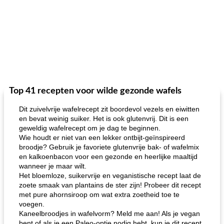
Top 41 recepten voor wilde gezonde wafels
Dit zuivelvrije wafelrecept zit boordevol vezels en eiwitten
en bevat weinig suiker. Het is ook glutenvrij. Dit is een
geweldig wafelrecept om je dag te beginnen.
Wie houdt er niet van een lekker ontbijt-geïnspireerd
broodje? Gebruik je favoriete glutenvrije bak- of wafelmix
en kalkoenbacon voor een gezonde en heerlijke maaltijd
wanneer je maar wilt.
Het bloemloze, suikervrije en veganistische recept laat de
zoete smaak van plantains de ster zijn! Probeer dit recept
met pure ahornsiroop om wat extra zoetheid toe te
voegen.
Kaneelbroodjes in wafelvorm? Meld me aan! Als je vegan
bent of als je een Paleo-optie nodig hebt, kun je dit recept