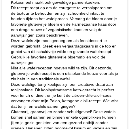
Kokosmeel maakt ook geweldige pannenkoeken.
Dit recept roept op om de courgette te versnipperen om
de textuur te behouden en zijn schoonheid intact te
houden tijdens het wafelproces. Vervang de bloem door je
favoriete glutenvrije bloem en de Parmezaanse kaas door
een droge rauwe of veganistische kaas en volg de
aanwijzingen zoals beschreven.
Deze wafels zijn mooi genoeg om als feestdessert te
worden gebruikt. Steek een verjaardagskaars in de top en
geniet van dit schuldvrije wilde en gezonde wafelrecept.
Gebruik je favoriete glutenvrije bloemmix en volg de
aanwijzingen.
Niet alle wafelrecepten hoeven wild te zijn. Dit gezonde,
glutenvrije wafelrecept is een uitstekende keuze voor als je
zin hebt in een traditionele wafel.
Deze wafelige tonijnkoekjes zijn een creatieve draai aan
tonijnsalade. Dit koolhydraatarme keto-gerecht is perfect
voor lunch of diner, en je kunt de citroen-dille-aioli-saus
vervangen door mijn Paleo, ketogene aioli-recept. Wie wist
dat tonijn en wafels samen gingen?
Glutenvrij, graanvrij en zonder schuldgevoel! Deze wafels
komen snel samen en binnen enkele ogenblikken kunnen
jij en je gezin genieten van een gezond ontbijt zonder
granen. Bananen zitten boordevol kalium en vezels en zijn