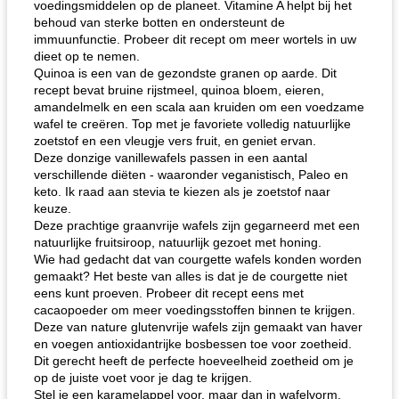
voedingsmiddelen op de planeet. Vitamine A helpt bij het
behoud van sterke botten en ondersteunt de
immuunfunctie. Probeer dit recept om meer wortels in uw
dieet op te nemen.
Quinoa is een van de gezondste granen op aarde. Dit
recept bevat bruine rijstmeel, quinoa bloem, eieren,
amandelmelk en een scala aan kruiden om een ​​voedzame
wafel te creëren. Top met je favoriete volledig natuurlijke
zoetstof en een vleugje vers fruit, en geniet ervan.
Deze donzige vanillewafels passen in een aantal
verschillende diëten - waaronder veganistisch, Paleo en
keto. Ik raad aan stevia te kiezen als je zoetstof naar
keuze.
Deze prachtige graanvrije wafels zijn gegarneerd met een
natuurlijke fruitsiroop, natuurlijk gezoet met honing.
Wie had gedacht dat van courgette wafels konden worden
gemaakt? Het beste van alles is dat je de courgette niet
eens kunt proeven. Probeer dit recept eens met
cacaopoeder om meer voedingsstoffen binnen te krijgen.
Deze van nature glutenvrije wafels zijn gemaakt van haver
en voegen antioxidantrijke bosbessen toe voor zoetheid.
Dit gerecht heeft de perfecte hoeveelheid zoetheid om je
op de juiste voet voor je dag te krijgen.
Stel je een karamelappel voor, maar dan in wafelvorm.