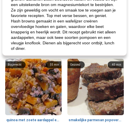
een uitstekende bron om magnesiumtekort te bestrijden.
Ze zijn geweldig om vocht en smaak toe te voegen aan je
favoriete recepten. Top met verse bessen, en geniet.
Hash browns gemaakt in een wafelijzer creëren
overvloedige hoeken en gaten, waardoor elke beet
knapperig en heerlijk wordt. Dit recept gebruikt niet alleen
aardappelen, maar ook twee soorten pompoen en een
vleugje knoflook. Dienen als bijgerecht voor ontbijt, lunch
of diner.
Bijgerecht
55
min
Gezond
45
min
quinoa met zoete aardappel en champignons
smakelijke parmesan popovers (gezonder!)