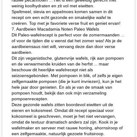
rauwe pecannoten ... Het is een geweldig gerecht met
weinig koolhydraten en zit vol met eiwitten.
Speltmeel, stevia en appelmoes komen samen in dit
recept om een ​​echt gezonde en smakelijke wafel te
creëren. Top met je favoriete verse fruit en geniet ervan!
7. Aardbeien Macadamia Noten Paleo Wafels
Dit Paleo-wafelrecept is perfect voor de zomermaanden ...
of voor de tijden die u wenst dat het zomer was! Als je de
aardbeiensaus niet wilt, vervang deze dan door verse
aardbeien.
Dit zijn veganistische, glutenvrije wafels, rijk aan pompoen
en de verwarmende kruiden van de herfst ... maar
beschouw dit heerlijke wafelrecept niet als
seizoensgebonden. Met pompoen in blik, of zelfs je eigen
zelfgemaakte pompoen (die je kunt invriezen), kun je het
hele jaar door genieten. En als je van de smaak van
pompoen houdt, bekijk dan ook mijn verzameling
pompoenrecepten.
Deze gezonde wafels zitten boordevol eiwitten uit de
eieren en kokosmeel. Omdat dit recept speciaal voor
kokosmeel is geschreven, moet je het niet vervangen,
omdat de textuur dramatisch anders zal zijn. Kook in je
wafelmaker en serveer met rauwe honing, ahornsiroop of
een zelfgemaakte, natuurlijk gezoete fruitsiroop.