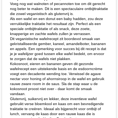
Voeg nog wat walnoten of pecannoten toe om dit gerecht
nog beter te maken. Dit is een spectaculaire ontbijttraktatie
die zowel veganistisch als glutenvrij is.
Als een wafel en een donut een baby hadden, zou deze
verrukkelijke traktatie het resultaat zijn. Perfect als een
speciale ontbijttraktatie of als snack, deze zoete,
knapperige en zachte wafels zullen je verrassen.
Dit veganistische wafelrecept zit boordevol smaak van
gekristalliseerde gember, kaneel, amandelboter, bananen
en appels. Een opmerking voor succes bij dit recept is dat
je je wafelijzer goed tussen elke wafel bedekt, om ervoor
te zorgen dat de wafels niet plakken.
Kokosnoot, eieren en bananen geven dit gezonde
wafelrecept een uitstekende basis en de esdoorncrème
voegt een decadente wending toe. Verwissel de agave
nectar voor honing of ahornsiroop in de wafel en gebruik
rauwe zware room in de saus. Sla de stap waar u de
kokosnoot proost niet over - daar komt de smaak
vandaan.
Glutenvrij, suikervrij en lekker, deze inventieve wafel
gebruikt verse bloemkool en kaas om een ​​bevredigende
traktatie te creëren. Ideaal als bijgerecht voor ontbijt of
lunch, vervang de kaas door een rauwe kaas die is