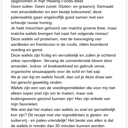
opgenomen in mijn Healing Foods-dieet.
Geen suiker. Geen zuivel. Gluten- en graanvrij. Gemaakt
met amandelboter en een beetje kokosmeel, deze
paleowafels gaan ongelooflijk goed samen met een
scheutje rauwe honing.
Je hebt misschien gehoord van matcha groene thee, maar
matcha wafels brengen het naar het volgende niveau!
Deze wafels vol proteïnen, met de toevoeging van
aardbeien en frambozen in de coulis, zitten boordevol
voeding en genot.
Deze wafels zijn fruitig en verrukkelijk en zullen je ochtend
zeker opvrolijken. Vervang de conventionele bloem door
amandel-, kokos- of boekweitmeel en gebruik verse,
organische sinaasappels voor de schil en het sap.
Als je van kip en wafels houdt, dan zul je deze draai aan
het gerecht geweldig vinden.
Wafels zijn een van de voedingsmiddelen die voor mij niet
alleen super snel zijn om te maken, maar ook
buitengewoon gezond kunnen zijn! Hier zijn enkele van
mijn favorieten:
Wie wist dat het maken van wafels zo snel en gemakkelijk
kon zijn? Dit recept met vier ingrediënten is gluten- en
suikervrij - en paleo-vriendelijk! Het beste van alles is dat
de wafels in minder dan 30 minuten kunnen worden