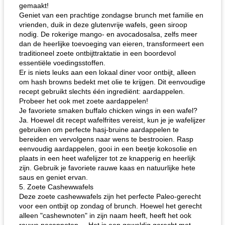
gemaakt!
Geniet van een prachtige zondagse brunch met familie en
vrienden, duik in deze glutenvrije wafels, geen siroop
nodig. De rokerige mango- en avocadosalsa, zelfs meer
dan de heerlijke toevoeging van eieren, transformeert een
traditioneel zoete ontbijttraktatie in een boordevol
essentiële voedingsstoffen.
Er is niets leuks aan een lokaal diner voor ontbijt, alleen
om hash browns bedekt met olie te krijgen. Dit eenvoudige
recept gebruikt slechts één ingrediënt: aardappelen.
Probeer het ook met zoete aardappelen!
Je favoriete smaken buffalo chicken wings in een wafel?
Ja. Hoewel dit recept wafelfrites vereist, kun je je wafelijzer
gebruiken om perfecte hasj-bruine aardappelen te
bereiden en vervolgens naar wens te bestrooien. Rasp
eenvoudig aardappelen, gooi in een beetje kokosolie en
plaats in een heet wafelijzer tot ze knapperig en heerlijk
zijn. Gebruik je favoriete rauwe kaas en natuurlijke hete
saus en geniet ervan.
5. Zoete Cashewwafels
Deze zoete cashewwafels zijn het perfecte Paleo-gerecht
voor een ontbijt op zondag of brunch. Hoewel het gerecht
alleen "cashewnoten" in zijn naam heeft, heeft het ook