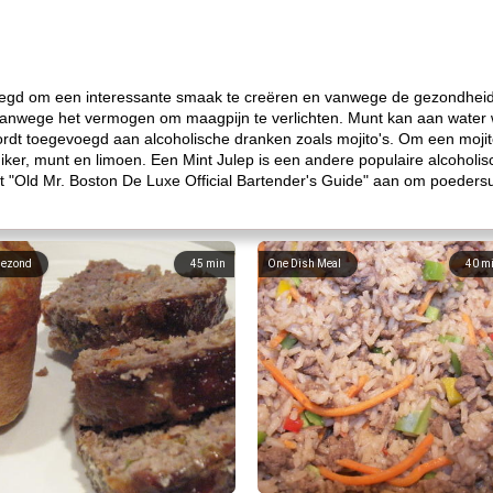
gd om een ​​interessante smaak te creëren en vanwege de gezondheid
 vanwege het vermogen om maagpijn te verlichten. Munt kan aan wate
rdt toegevoegd aan alcoholische dranken zoals mojito's. Om een ​​moji
suiker, munt en limoen. Een Mint Julep is een andere populaire alcoho
t "Old Mr. Boston De Luxe Official Bartender's Guide" aan om poedersu
ezond
45
min
One Dish Meal
40
m