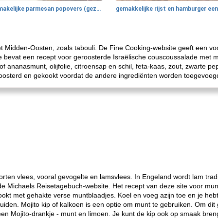
smakelijke parmesan popovers (gezonder!)
 het Midden-Oosten, zoals tabouli. De Fine Cooking-website geeft een 
e bevat een recept voor geroosterde Israëlische couscoussalade met
f ananasmunt, olijfolie, citroensap en schil, feta-kaas, zout, zwarte
osterd en gekookt voordat de andere ingrediënten worden toegevoeg
orten vlees, vooral gevogelte en lamsvlees. In Engeland wordt lam tra
s de Michaels Reisetagebuch-website. Het recept van deze site voor mu
ookt met gehakte verse muntblaadjes. Koel en voeg azijn toe en je he
iden. Mojito kip of kalkoen is een optie om munt te gebruiken. Om dit 
n Mojito-drankje - munt en limoen. Je kunt de kip ook op smaak brenge