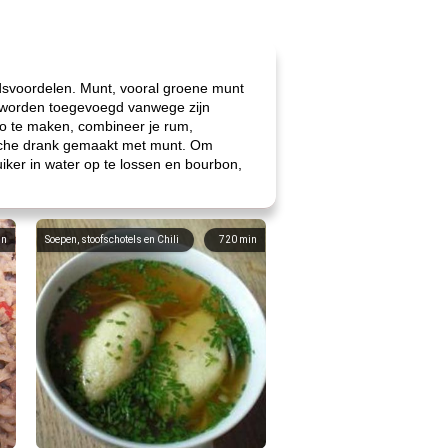
svoordelen. Munt, vooral groene munt
r worden toegevoegd vanwege zijn
to te maken, combineer je rum,
lische drank gemaakt met munt. Om
iker in water op te lossen en bourbon,
in
Soepen, stoofschotels en Chili
720
min