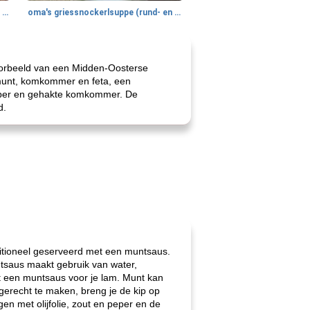
gemakkelijke rijst en hamburger een gerecht diner
oma's griessnockerlsuppe (rund- en griesmeelknoedelsoep)
voorbeeld van een Midden-Oosterse
 munt, komkommer en feta, een
 peper en gehakte komkommer. De
d.
ditioneel geserveerd met een muntsaus.
ntsaus maakt gebruik van water,
bt een muntsaus voor je lam. Munt kan
gerecht te maken, breng je de kip op
n met olijfolie, zout en peper en de