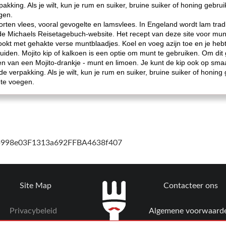
king. Als je wilt, kun je rum en suiker, bruine suiker of honing gebrui
gen.
orten vlees, vooral gevogelte en lamsvlees. In Engeland wordt lam tra
s de Michaels Reisetagebuch-website. Het recept van deze site voor mu
ookt met gehakte verse muntblaadjes. Koel en voeg azijn toe en je he
iden. Mojito kip of kalkoen is een optie om munt te gebruiken. Om dit 
n van een Mojito-drankje - munt en limoen. Je kunt de kip ook op smaa
 verpakking. Als je wilt, kun je rum en suiker, bruine suiker of honing
 te voegen.
cb998e03F1313a692FFBA4638f407
Site Map
Contacteer ons
Privacybeleid
Algemene voorwaard