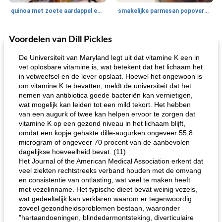
quinoa met zoete aardappel en champignons
smakelijke parmesan popovers (gezonder!)
Voordelen van Dill Pickles
One Dish Meal
40
min
Soepen, stoofschotels en Chili
720
min
De Universiteit van Maryland legt uit dat vitamine K een in
vet oplosbare vitamine is, wat betekent dat het lichaam het
in vetweefsel en de lever opslaat. Hoewel het ongewoon is
om vitamine K te bevatten, meldt de universiteit dat het
nemen van antibiotica goede bacteriën kan vernietigen,
wat mogelijk kan leiden tot een mild tekort. Het hebben
van een augurk of twee kan helpen ervoor te zorgen dat
vitamine K op een gezond niveau in het lichaam blijft,
omdat een kopje gehakte dille-augurken ongeveer 55,8
gemakkelijke rijst en hamburger een gerecht diner
oma's griessnockerlsuppe (rund- en griesmeelknoedelsoep)
microgram of ongeveer 70 procent van de aanbevolen
dagelijkse hoeveelheid bevat. (11)
Het Journal of the American Medical Association erkent dat
veel ziekten rechtstreeks verband houden met de omvang
en consistentie van ontlasting, wat veel te maken heeft
met vezelinname. Het typische dieet bevat weinig vezels,
wat gedeeltelijk kan verklaren waarom er tegenwoordig
zoveel gezondheidsproblemen bestaan, waaronder
"hartaandoeningen, blindedarmontsteking, diverticulaire