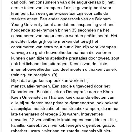
dan ook, het consumeren van dille augurkensap bij het
eerste teken van krampen of als je gevoelig bent voor
krampen, kan een game-wisselaar zijn voor zelfs de
sterkste atleet. Een ander onderzoek van de Brigham
Young University toont aan dat met inspanning verband
houdende spierkrampen binnen 35 seconden na het
consumeren van augurkensap werden geëlimineerd. Het
is echter belangrijk op te merken dat terwijl het
consumeren van extra zout nuttig kan zijn voor krampen
vanwege de grote hoeveelheden natrium die verloren
kunnen gaan tijdens atletische prestaties door zweet, zout
ook het lichaam kan uitdrogen. Kennis van de juiste
innamehoeveelheden zou deel moeten uitmaken van elk
training- en raceplan. (9)
Blijkt dat augurkensap ook kan werken bij
menstruatiekrampen. Een studie uitgevoerd door het
Departement Biostatistiek en Demografie aan de Khon
Kaen Universiteit in Thailand keek naar de effecten van
dille bij studenten met primaire dysmenorroe, ook bekend
als pijnlijke menstruatie of menstruatiekrampen, die in hun
late tienerjaren of vroege 20s waren. Interventies
omvatten 12 verschillende kruidengeneesmiddelen: dille,
kamille, kaneel, roos, venkel, fenegriek, gember, guave,
rabarber, uzara, valeriaan en zataria, evenals vijf niet-