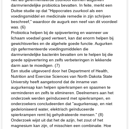
darmvriendelijke probiotica bevatten. In feite, merkt een
Duitse studie op dat "Hippocrates zuurkool als een
voedingsmiddel en medicinale remedie in zijn schrijven
beschreef," waardoor de augurk een neef van dit voordeel
was. (6)
Probiotica helpen bij de spijsvertering en wanneer uw
lichaam voedsel goed verteert, kan dat enorm helpen bij
gewichtsverlies en de algehele goede functie. Augurken
zijn gefermenteerde voedingsmiddelen die
darmvriendelijke bacteriën bevatten om te helpen bij die
goede spijsvertering en zelfs verbeteringen in lekkende
darm aan te moedigen. (7)
Een studie uitgevoerd door het Department of Health,
Nutrition and Exercise Sciences van North Dakota State
University heeft aangetoond dat de inname van
augurkensap kan helpen spierkrampen en spasmen te
verminderen en zelfs te elimineren. Deelnemers aan het
onderzoek werden geïnduceerd met spierkrampen, en
onderzoekers concludeerden dat "augurkensap, en niet
gedeïoniseerd water, elektrisch geïnduceerde
spierkrampen remt bij gehydrateerde mensen." (8)
Onderzoek wijst uit dat het de azijn, het zout of het
magnesium kan zijn, of misschien een combinatie. Hoe