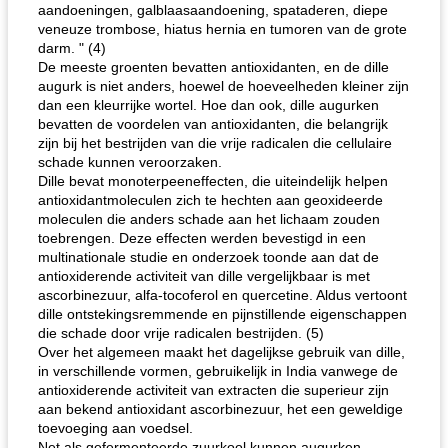
aandoeningen, galblaasaandoening, spataderen, diepe
veneuze trombose, hiatus hernia en tumoren van de grote
darm. " (4)
De meeste groenten bevatten antioxidanten, en de dille
augurk is niet anders, hoewel de hoeveelheden kleiner zijn
dan een kleurrijke wortel. Hoe dan ook, dille augurken
bevatten de voordelen van antioxidanten, die belangrijk
zijn bij het bestrijden van die vrije radicalen die cellulaire
schade kunnen veroorzaken.
Dille bevat monoterpeeneffecten, die uiteindelijk helpen
antioxidantmoleculen zich te hechten aan geoxideerde
moleculen die anders schade aan het lichaam zouden
toebrengen. Deze effecten werden bevestigd in een
multinationale studie en onderzoek toonde aan dat de
antioxiderende activiteit van dille vergelijkbaar is met
ascorbinezuur, alfa-tocoferol en quercetine. Aldus vertoont
dille ontstekingsremmende en pijnstillende eigenschappen
die schade door vrije radicalen bestrijden. (5)
Over het algemeen maakt het dagelijkse gebruik van dille,
in verschillende vormen, gebruikelijk in India vanwege de
antioxiderende activiteit van extracten die superieur zijn
aan bekend antioxidant ascorbinezuur, het een geweldige
toevoeging aan voedsel.
Net als gefermenteerde zuurkool kunnen augurken