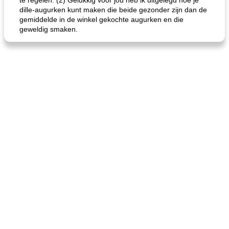
te regelen. (2) Gelukkig voor jou heb ik uitgelegd hoe je
dille-augurken kunt maken die beide gezonder zijn dan de
gemiddelde in de winkel gekochte augurken en die
geweldig smaken.