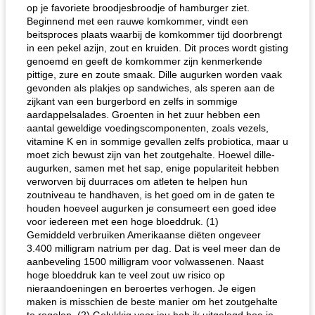
op je favoriete broodjesbroodje of hamburger ziet.
Beginnend met een rauwe komkommer, vindt een
beitsproces plaats waarbij de komkommer tijd doorbrengt
in een pekel azijn, zout en kruiden. Dit proces wordt gisting
genoemd en geeft de komkommer zijn kenmerkende
pittige, zure en zoute smaak. Dille augurken worden vaak
gevonden als plakjes op sandwiches, als speren aan de
zijkant van een burgerbord en zelfs in sommige
aardappelsalades. Groenten in het zuur hebben een
aantal geweldige voedingscomponenten, zoals vezels,
vitamine K en in sommige gevallen zelfs probiotica, maar u
moet zich bewust zijn van het zoutgehalte. Hoewel dille-
augurken, samen met het sap, enige populariteit hebben
verworven bij duurraces om atleten te helpen hun
zoutniveau te handhaven, is het goed om in de gaten te
houden hoeveel augurken je consumeert een goed idee
voor iedereen met een hoge bloeddruk. (1)
Gemiddeld verbruiken Amerikaanse diëten ongeveer
3.400 milligram natrium per dag. Dat is veel meer dan de
aanbeveling 1500 milligram voor volwassenen. Naast
hoge bloeddruk kan te veel zout uw risico op
nieraandoeningen en beroertes verhogen. Je eigen
maken is misschien de beste manier om het zoutgehalte