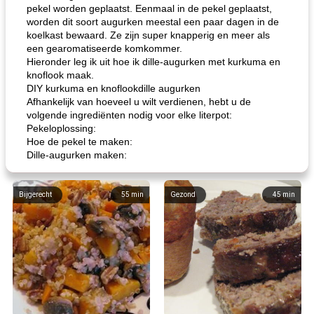
pekel worden geplaatst. Eenmaal in de pekel geplaatst,
worden dit soort augurken meestal een paar dagen in de
koelkast bewaard. Ze zijn super knapperig en meer als
een gearomatiseerde komkommer.
Hieronder leg ik uit hoe ik dille-augurken met kurkuma en
knoflook maak.
DIY kurkuma en knoflookdille augurken
Afhankelijk van hoeveel u wilt verdienen, hebt u de
volgende ingrediënten nodig voor elke literpot:
Pekeloplossing:
Hoe de pekel te maken:
Dille-augurken maken:
Bijgerecht
55
min
Gezond
45
min