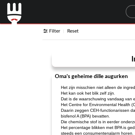
Sea
Filter
Reset
I
Oma's geheime dille augurken
Het zijn misschien niet alleen de ingre
Het kan ook het blik zelf zijn.
Dat is de waarschuwing vandaag van 
Het Centre for Environmental Health (
Daarin zeggen CEH-functionarissen dat
bisfenol A (BPA) bevatten.
Die chemische stof is in eerder onder
Het percentage blikken met BPA is ged
steeds een consumentenalarm horen.