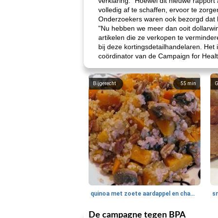
verklaring. "Hoewel dit nieuwe rappor
volledig af te schaffen, ervoor te zorge
Onderzoekers waren ook bezorgd dat bl
"Nu hebben we meer dan ooit dollarwin
artikelen die ze verkopen te verminde
bij deze kortingsdetailhandelaren. Het
coördinator van de Campaign for Health
Bijgerecht
55
min
G
quinoa met zoete aardappel en champignons
De campagne tegen BPA