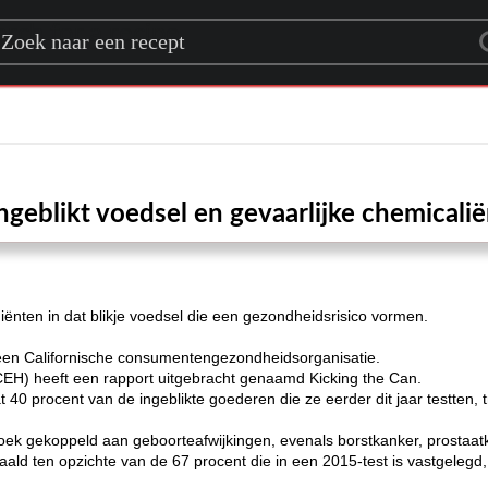
rch for a recipe
ngeblikt voedsel en gevaarlijke chemicali
diënten in dat blikje voedsel die een gezondheidsrisico vormen.
een Californische consumentengezondheidsorganisatie.
CEH) heeft een rapport uitgebracht genaamd Kicking the Can.
 40 procent van de ingeblikte goederen die ze eerder dit jaar testten
zoek gekoppeld aan geboorteafwijkingen, evenals borstkanker, prostaa
aald ten opzichte van de 67 procent die in een 2015-test is vastgelegd