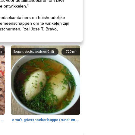
zaak voor detailhandelaren om BPA
te ontwikkelen."
oedselcontainers en huishoudelijke
sgemeenschappen om te winkelen zijn
beschermen, "zei Jose T. Bravo,
in
Soepen, stoofschotels en Chili
720
min
gemakkelijke rijst en hamburger een gerecht diner
oma's griessnockerlsuppe (rund- en griesmeelknoedelsoep)