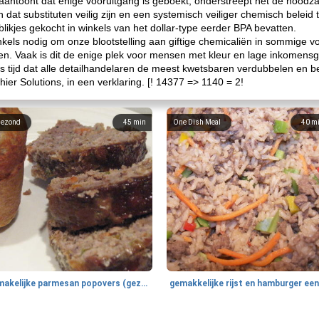
t aantoont dat enige vooruitgang is geboekt, onderstreept het de nood
n dat substituten veilig zijn en een systemisch veiliger chemisch beleid 
ikjes gekocht in winkels van het dollar-type eerder BPA bevatten.
kels nodig om onze blootstelling aan giftige chemicaliën in sommige v
ren. Vaak is dit de enige plek voor mensen met kleur en lage inkomen
 is tijd dat alle detailhandelaren de meest kwetsbaren verdubbelen en 
ier Solutions, in een verklaring. [! 14377 => 1140 = 2!
ezond
45
min
One Dish Meal
40
m
smakelijke parmesan popovers (gezonder!)