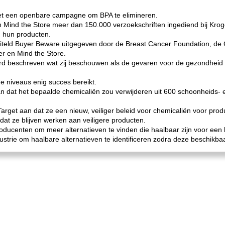
met een openbare campagne om BPA te elimineren.
n Mind the Store meer dan 150.000 verzoekschriften ingediend bij Kroge
n hun producten.
etiteld Buyer Beware uitgegeven door de Breast Cancer Foundation, de 
er en Mind the Store.
rd beschreven wat zij beschouwen als de gevaren voor de gezondheid 
 niveaus enig succes bereikt.
 dat het bepaalde chemicaliën zou verwijderen uit 600 schoonheids- 
arget aan dat ze een nieuw, veiliger beleid voor chemicaliën voor pro
at ze blijven werken aan veiligere producten.
ucenten om meer alternatieven te vinden die haalbaar zijn voor een
strie om haalbare alternatieven te identificeren zodra deze beschikbaa