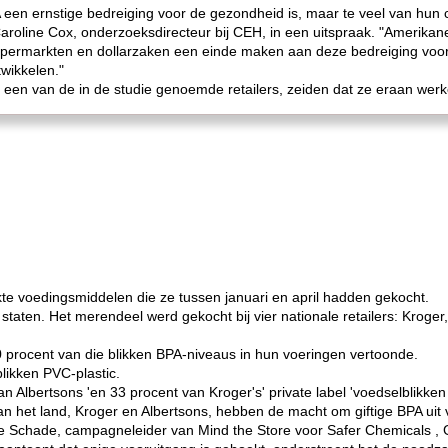
A een ernstige bedreiging voor de gezondheid is, maar te veel van hun
Caroline Cox, onderzoeksdirecteur bij CEH, in een uitspraak. "Amerikan
 supermarkten en dollarzaken een einde maken aan deze bedreiging voo
twikkelen."
een van de in de studie genoemde retailers, zeiden dat ze eraan werk
te voedingsmiddelen die ze tussen januari en april hadden gekocht.
1 staten. Het merendeel werd gekocht bij vier nationale retailers: Kroger
procent van die blikken BPA-niveaus in hun voeringen vertoonde.
likken PVC-plastic.
 Albertsons 'en 33 procent van Kroger's' private label 'voedselblikke
n het land, Kroger en Albertsons, hebben de macht om giftige BPA uit 
 Schade, campagneleider van Mind the Store voor Safer Chemicals , 