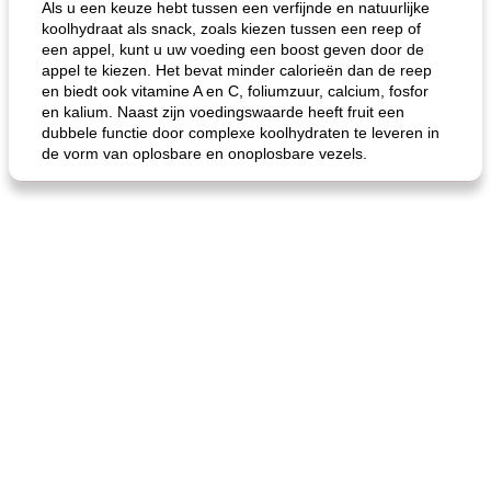
Als u een keuze hebt tussen een verfijnde en natuurlijke
koolhydraat als snack, zoals kiezen tussen een reep of
gemakkelijke rijst en hamburger een gerecht diner
oma's griessnockerlsuppe (rund- en griesmeelknoedelsoep)
een appel, kunt u uw voeding een boost geven door de
appel te kiezen. Het bevat minder calorieën dan de reep
en biedt ook vitamine A en C, foliumzuur, calcium, fosfor
en kalium. Naast zijn voedingswaarde heeft fruit een
dubbele functie door complexe koolhydraten te leveren in
de vorm van oplosbare en onoplosbare vezels.