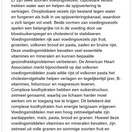
Er zijn twee soorten voedingsvezels. Oplosbare vezels
trekken water aan en helpen de spijsvertering te
vertragen. Onoplosbare vezels zijn bestand tegen water
en fungeren als bulk in uw spijsverteringskanaal, waardoor
u zich langer vol voelt. Beide vormen van voedingsvezels
spelen een belangrijke rol in de voeding door uw
bloedsuikerspiegel en cholesterol te stabiliseren.
Voedingsmiddelen rijk aan voedingsvezels zijn fruit,
groenten, volkoren brood en pasta, zaden en bruine rijst.
Deze voedingsmiddelen bevatten veel essentiële
vitamines en mineralen en kunnen bepaalde
gezondheidsproblemen verbeteren. De American Heart
Association merkt bijvoorbeeld op dat volkoren
voedingsmiddelen zoals wilde rijst of volkoren pasta het
cholesterolgehalte helpen verlagen en tegelijkertijd ijzer, B-
vitamines, foliumzuur en magnesium leveren.
Complexe koolhydraten hebben een suikerstructuur,
zetmeel genaamd, waarbij uw lichaam harder moet
werken om er toegang toe te krijgen. Dit betekent dat
complexe koolhydraten hun energie langzaam vrijgeven.
Voedingsmiddelen met een hoog zetmeelgehalte zijn
aardappelen, maïs, pasta, brood en granen. Hoewel deze
voedingsmiddelen vitamines en mineralen bevatten, zijn
zetmeel uit volle granen en sommige soorten fruit en