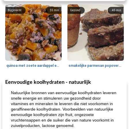
Bijgerecht
55
min
Gezond
45
min
quinoa met zoete aardappel en champignons
smakelijke parmesan popovers (gezonder!)
Eenvoudige koolhydraten - natuurlijk
One Dish Meal
40
min
Soepen, stoofschotels en Chili
720
min
Natuurlijke bronnen van eenvoudige koolhydraten leveren
snelle energie en stimuleren uw gezondheid door
vitamines en mineralen te leveren die niet voorkomen in
geraffineerde koolhydraten. Voorbeelden van natuurlijke
eenvoudige koolhydraten zijn fruit, ongezoete
vruchtensappen en de suiker die van nature voorkomt in
zuivelproducten, lactose genoemd.