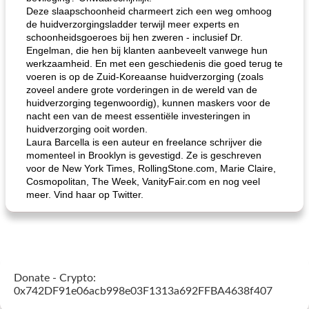
Deze slaapschoonheid charmeert zich een weg omhoog
de huidverzorgingsladder terwijl meer experts en
schoonheidsgoeroes bij hen zweren - inclusief Dr.
Engelman, die hen bij klanten aanbeveelt vanwege hun
werkzaamheid. En met een geschiedenis die goed terug te
voeren is op de Zuid-Koreaanse huidverzorging (zoals
zoveel andere grote vorderingen in de wereld van de
huidverzorging tegenwoordig), kunnen maskers voor de
nacht een van de meest essentiële investeringen in
huidverzorging ooit worden.
Laura Barcella is een auteur en freelance schrijver die
momenteel in Brooklyn is gevestigd. Ze is geschreven
voor de New York Times, RollingStone.com, Marie Claire,
Cosmopolitan, The Week, VanityFair.com en nog veel
meer. Vind haar op Twitter.
Donate - Crypto:
0x742DF91e06acb998e03F1313a692FFBA4638f407