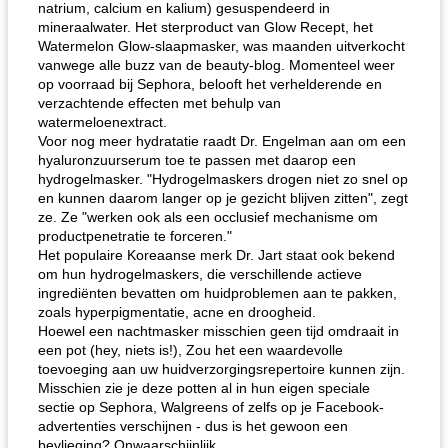
natrium, calcium en kalium) gesuspendeerd in
mineraalwater. Het sterproduct van Glow Recept, het
Watermelon Glow-slaapmasker, was maanden uitverkocht
vanwege alle buzz van de beauty-blog. Momenteel weer
op voorraad bij Sephora, belooft het verhelderende en
verzachtende effecten met behulp van
watermeloenextract.
Voor nog meer hydratatie raadt Dr. Engelman aan om een ​​
hyaluronzuurserum toe te passen met daarop een
hydrogelmasker. "Hydrogelmaskers drogen niet zo snel op
en kunnen daarom langer op je gezicht blijven zitten", zegt
ze. Ze "werken ook als een occlusief mechanisme om
productpenetratie te forceren."
Het populaire Koreaanse merk Dr. Jart staat ook bekend
om hun hydrogelmaskers, die verschillende actieve
ingrediënten bevatten om huidproblemen aan te pakken,
zoals hyperpigmentatie, acne en droogheid.
Hoewel een nachtmasker misschien geen tijd omdraait in
een pot (hey, niets is!), Zou het een waardevolle
toevoeging aan uw huidverzorgingsrepertoire kunnen zijn.
Misschien zie je deze potten al in hun eigen speciale
sectie op Sephora, Walgreens of zelfs op je Facebook-
advertenties verschijnen - dus is het gewoon een
bevlieging? Onwaarschijnlijk.