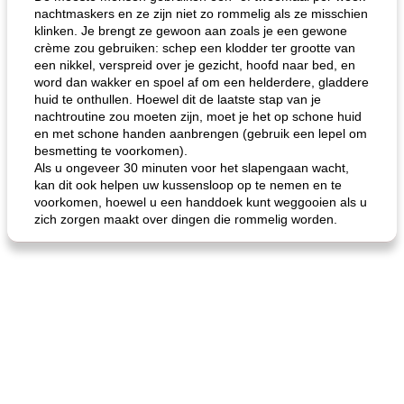
nachtmaskers en ze zijn niet zo rommelig als ze misschien
klinken. Je brengt ze gewoon aan zoals je een gewone
crème zou gebruiken: schep een klodder ter grootte van
een nikkel, verspreid over je gezicht, hoofd naar bed, en
word dan wakker en spoel af om een ​​helderdere, gladdere
huid te onthullen. Hoewel dit de laatste stap van je
nachtroutine zou moeten zijn, moet je het op schone huid
en met schone handen aanbrengen (gebruik een lepel om
gemakkelijke rijst en hamburger een gerecht diner
oma's griessnockerlsuppe (rund- en griesmeelknoedelsoep)
besmetting te voorkomen).
Als u ongeveer 30 minuten voor het slapengaan wacht,
kan dit ook helpen uw kussensloop op te nemen en te
voorkomen, hoewel u een handdoek kunt weggooien als u
zich zorgen maakt over dingen die rommelig worden.