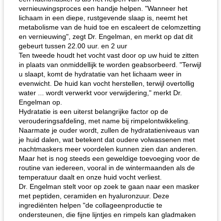
vernieuwingsproces een handje helpen. "Wanneer het
lichaam in een diepe, rustgevende slaap is, neemt het
metabolisme van de huid toe en escaleert de celomzetting
en vernieuwing", zegt Dr. Engelman, en merkt op dat dit
gebeurt tussen 22.00 uur. en 2 uur
Ten tweede houdt het vocht vast door op uw huid te zitten
in plaats van onmiddellijk te worden geabsorbeerd. "Terwijl
u slaapt, komt de hydratatie van het lichaam weer in
evenwicht. De huid kan vocht herstellen, terwijl overtollig
water ... wordt verwerkt voor verwijdering," merkt Dr.
Engelman op.
Hydratatie is een uiterst belangrijke factor op de
verouderingsafdeling, met name bij rimpelontwikkeling.
Naarmate je ouder wordt, zullen de hydratatieniveaus van
je huid dalen, wat betekent dat oudere volwassenen met
nachtmaskers meer voordelen kunnen zien dan anderen.
Maar het is nog steeds een geweldige toevoeging voor de
routine van iedereen, vooral in de wintermaanden als de
temperatuur daalt en onze huid vocht verliest.
Dr. Engelman stelt voor op zoek te gaan naar een masker
met peptiden, ceramiden en hyaluronzuur. Deze
ingrediënten helpen "de collageenproductie te
ondersteunen, die fijne lijntjes en rimpels kan gladmaken