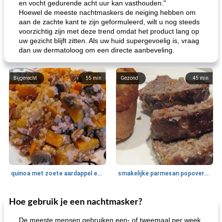
en vocht gedurende acht uur kan vasthouden."
Hoewel de meeste nachtmaskers de neiging hebben om
aan de zachte kant te zijn geformuleerd, wilt u nog steeds
voorzichtig zijn met deze trend omdat het product lang op
uw gezicht blijft zitten. Als uw huid supergevoelig is, vraag
dan uw dermatoloog om een ​​directe aanbeveling.
Bijgerecht
55
min
Gezond
45
min
quinoa met zoete aardappel en champignons
smakelijke parmesan popovers (gezonder!)
Hoe gebruik je een nachtmasker?
One Dish Meal
40
min
Soepen, stoofschotels en Chili
720
min
De meeste mensen gebruiken een- of tweemaal per week