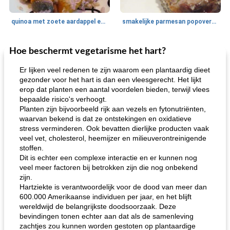
quinoa met zoete aardappel en champignons
smakelijke parmesan popovers (gezonder!)
Hoe beschermt vegetarisme het hart?
One Dish Meal
40
min
Soepen, stoofschotels en Chili
720
min
Er lijken veel redenen te zijn waarom een ​​plantaardig dieet
gezonder voor het hart is dan een vleesgerecht. Het lijkt
erop dat planten een aantal voordelen bieden, terwijl vlees
bepaalde risico's verhoogt.
Planten zijn bijvoorbeeld rijk aan vezels en fytonutriënten,
waarvan bekend is dat ze ontstekingen en oxidatieve
stress verminderen. Ook bevatten dierlijke producten vaak
veel vet, cholesterol, heemijzer en milieuverontreinigende
stoffen.
gemakkelijke rijst en hamburger een gerecht diner
oma's griessnockerlsuppe (rund- en griesmeelknoedelsoep)
Dit is echter een complexe interactie en er kunnen nog
veel meer factoren bij betrokken zijn die nog onbekend
zijn.
Hartziekte is verantwoordelijk voor de dood van meer dan
600.000 Amerikaanse individuen per jaar, en het blijft
wereldwijd de belangrijkste doodsoorzaak. Deze
bevindingen tonen echter aan dat als de samenleving
zachtjes zou kunnen worden gestoten op plantaardige