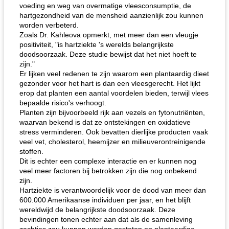
voeding en weg van overmatige vleesconsumptie, de
hartgezondheid van de mensheid aanzienlijk zou kunnen
worden verbeterd.
Zoals Dr. Kahleova opmerkt, met meer dan een vleugje
positiviteit, "is hartziekte 's werelds belangrijkste
doodsoorzaak. Deze studie bewijst dat het niet hoeft te
zijn."
Er lijken veel redenen te zijn waarom een ​​plantaardig dieet
gezonder voor het hart is dan een vleesgerecht. Het lijkt
erop dat planten een aantal voordelen bieden, terwijl vlees
bepaalde risico's verhoogt.
Planten zijn bijvoorbeeld rijk aan vezels en fytonutriënten,
waarvan bekend is dat ze ontstekingen en oxidatieve
stress verminderen. Ook bevatten dierlijke producten vaak
veel vet, cholesterol, heemijzer en milieuverontreinigende
stoffen.
Dit is echter een complexe interactie en er kunnen nog
veel meer factoren bij betrokken zijn die nog onbekend
zijn.
Hartziekte is verantwoordelijk voor de dood van meer dan
600.000 Amerikaanse individuen per jaar, en het blijft
wereldwijd de belangrijkste doodsoorzaak. Deze
bevindingen tonen echter aan dat als de samenleving