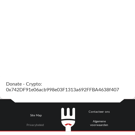
Donate - Crypto:
0x742DF91e06acb998e03F1313a692FFBA4638f407
Contacteer ons
Site Map
Algemene
Privacybeleid
voorwaarden