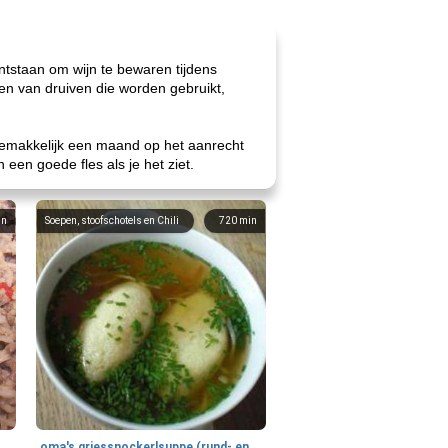
tstaan ​​om wijn te bewaren tijdens
ten van druiven die worden gebruikt,
 gemakkelijk een maand op het aanrecht
een goede fles als je het ziet.
in
Soepen, stoofschotels en Chili
720
min
gemakkelijke rijst en hamburger een gerecht diner
oma's griessnockerlsuppe (rund- en griesmeelknoedelsoep)