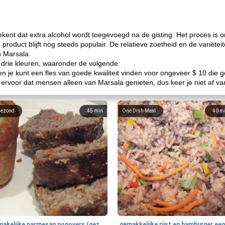
ekent dat extra alcohol wordt toegevoegd na de gisting. Het proces is on
product blijft nog steeds populair. De relatieve zoetheid en de variëtei
n Marsala.
n drie kleuren, waaronder de volgende:
 en je kunt een fles van goede kwaliteit vinden voor ongeveer $ 10 die
ervoor dat mensen alleen van Marsala genieten, dus keer je niet af van 
ezond
45
min
One Dish Meal
40
m
smakelijke parmesan popovers (gezonder!)