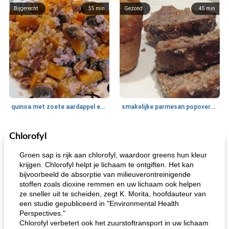
Bijgerecht
55
min
Gezond
45
min
quinoa met zoete aardappel en champignons
smakelijke parmesan popovers (gezonder!)
Chlorofyl
One Dish Meal
40
min
Soepen, stoofschotels en Chili
720
min
Groen sap is rijk aan chlorofyl, waardoor greens hun kleur
krijgen. Chlorofyl helpt je lichaam te ontgiften. Het kan
bijvoorbeeld de absorptie van milieuverontreinigende
stoffen zoals dioxine remmen en uw lichaam ook helpen
ze sneller uit te scheiden, zegt K. Morita, hoofdauteur van
een studie gepubliceerd in "Environmental Health
Perspectives."
Chlorofyl verbetert ook het zuurstoftransport in uw lichaam