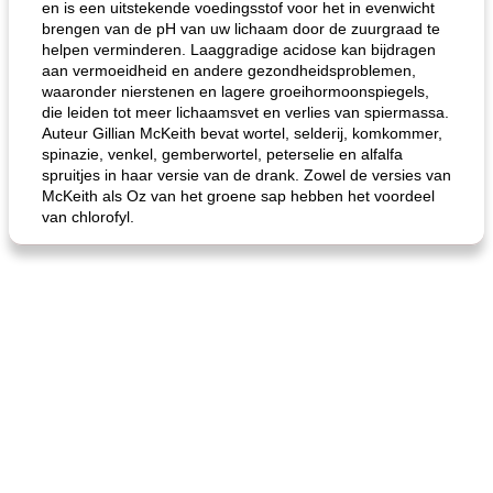
en is een uitstekende voedingsstof voor het in evenwicht
gemakkelijke rijst en hamburger een gerecht diner
oma's griessnockerlsuppe (rund- en griesmeelknoedelsoep)
brengen van de pH van uw lichaam door de zuurgraad te
helpen verminderen. Laaggradige acidose kan bijdragen
aan vermoeidheid en andere gezondheidsproblemen,
waaronder nierstenen en lagere groeihormoonspiegels,
die leiden tot meer lichaamsvet en verlies van spiermassa.
Auteur Gillian McKeith bevat wortel, selderij, komkommer,
spinazie, venkel, gemberwortel, peterselie en alfalfa
spruitjes in haar versie van de drank. Zowel de versies van
McKeith als Oz van het groene sap hebben het voordeel
van chlorofyl.