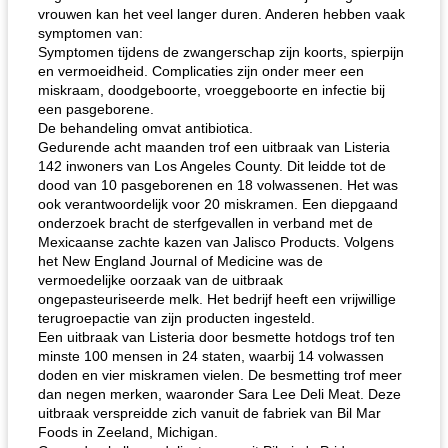
vrouwen kan het veel langer duren. Anderen hebben vaak
symptomen van:
Symptomen tijdens de zwangerschap zijn koorts, spierpijn
en vermoeidheid. Complicaties zijn onder meer een
miskraam, doodgeboorte, vroeggeboorte en infectie bij
een pasgeborene.
De behandeling omvat antibiotica.
Gedurende acht maanden trof een uitbraak van Listeria
142 inwoners van Los Angeles County. Dit leidde tot de
dood van 10 pasgeborenen en 18 volwassenen. Het was
ook verantwoordelijk voor 20 miskramen. Een diepgaand
onderzoek bracht de sterfgevallen in verband met de
Mexicaanse zachte kazen van Jalisco Products. Volgens
het New England Journal of Medicine was de
vermoedelijke oorzaak van de uitbraak
ongepasteuriseerde melk. Het bedrijf heeft een vrijwillige
terugroepactie van zijn producten ingesteld.
Een uitbraak van Listeria door besmette hotdogs trof ten
minste 100 mensen in 24 staten, waarbij 14 volwassen
doden en vier miskramen vielen. De besmetting trof meer
dan negen merken, waaronder Sara Lee Deli Meat. Deze
uitbraak verspreidde zich vanuit de fabriek van Bil Mar
Foods in Zeeland, Michigan.