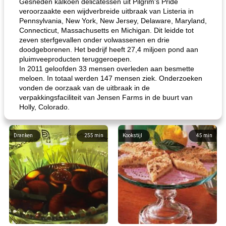
Gesneden kalkoen delicatessen uit Pilgrim's Pride
veroorzaakte een wijdverbreide uitbraak van Listeria in
Pennsylvania, New York, New Jersey, Delaware, Maryland,
Connecticut, Massachusetts en Michigan. Dit leidde tot
zeven sterfgevallen onder volwassenen en drie
doodgeborenen. Het bedrijf heeft 27,4 miljoen pond aan
pluimveeproducten teruggeroepen.
In 2011 geloofden 33 mensen overleden aan besmette
meloen. In totaal werden 147 mensen ziek. Onderzoeken
vonden de oorzaak van de uitbraak in de
verpakkingsfaciliteit van Jensen Farms in de buurt van
Holly, Colorado.
Dranken
255
min
Kookstijl
45
min