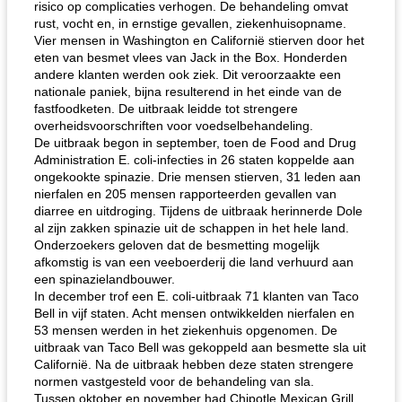
risico op complicaties verhogen. De behandeling omvat
rust, vocht en, in ernstige gevallen, ziekenhuisopname.
Vier mensen in Washington en Californië stierven door het
eten van besmet vlees van Jack in the Box. Honderden
andere klanten werden ook ziek. Dit veroorzaakte een
nationale paniek, bijna resulterend in het einde van de
fastfoodketen. De uitbraak leidde tot strengere
overheidsvoorschriften voor voedselbehandeling.
De uitbraak begon in september, toen de Food and Drug
Administration E. coli-infecties in 26 staten koppelde aan
ongekookte spinazie. Drie mensen stierven, 31 leden aan
nierfalen en 205 mensen rapporteerden gevallen van
diarree en uitdroging. Tijdens de uitbraak herinnerde Dole
al zijn zakken spinazie uit de schappen in het hele land.
Onderzoekers geloven dat de besmetting mogelijk
afkomstig is van een veeboerderij die land verhuurd aan
een spinazielandbouwer.
In december trof een E. coli-uitbraak 71 klanten van Taco
Bell in vijf staten. Acht mensen ontwikkelden nierfalen en
53 mensen werden in het ziekenhuis opgenomen. De
uitbraak van Taco Bell was gekoppeld aan besmette sla uit
Californië. Na de uitbraak hebben deze staten strengere
normen vastgesteld voor de behandeling van sla.
Tussen oktober en november had Chipotle Mexican Grill