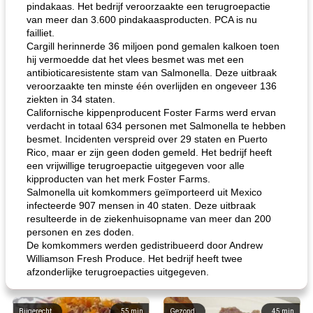
pindakaas. Het bedrijf veroorzaakte een terugroepactie
van meer dan 3.600 pindakaasproducten. PCA is nu
failliet.
Cargill herinnerde 36 miljoen pond gemalen kalkoen toen
hij vermoedde dat het vlees besmet was met een
antibioticaresistente stam van Salmonella. Deze uitbraak
veroorzaakte ten minste één overlijden en ongeveer 136
ziekten in 34 staten.
Californische kippenproducent Foster Farms werd ervan
verdacht in totaal 634 personen met Salmonella te hebben
besmet. Incidenten verspreid over 29 staten en Puerto
Rico, maar er zijn geen doden gemeld. Het bedrijf heeft
een vrijwillige terugroepactie uitgegeven voor alle
kipproducten van het merk Foster Farms.
Salmonella uit komkommers geïmporteerd uit Mexico
infecteerde 907 mensen in 40 staten. Deze uitbraak
resulteerde in de ziekenhuisopname van meer dan 200
personen en zes doden.
De komkommers werden gedistribueerd door Andrew
Williamson Fresh Produce. Het bedrijf heeft twee
afzonderlijke terugroepacties uitgegeven.
Bijgerecht
55
min
Gezond
45
min