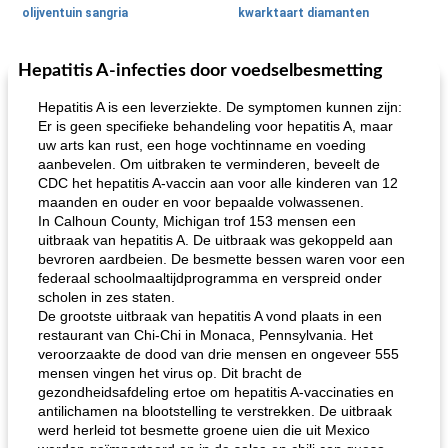
olijventuin sangria
kwarktaart diamanten
Hepatitis A-infecties door voedselbesmetting
Feestdagen en evenementen
65
min
One Dish Meal
310
min
Hepatitis A is een leverziekte. De symptomen kunnen zijn:
Er is geen specifieke behandeling voor hepatitis A, maar
uw arts kan rust, een hoge vochtinname en voeding
aanbevelen. Om uitbraken te verminderen, beveelt de
CDC het hepatitis A-vaccin aan voor alle kinderen van 12
maanden en ouder en voor bepaalde volwassenen.
In Calhoun County, Michigan trof 153 mensen een
uitbraak van hepatitis A. De uitbraak was gekoppeld aan
bevroren aardbeien. De besmette bessen waren voor een
de jamcake van Georgië tennessee
blauwe kaasperen kip
federaal schoolmaaltijdprogramma en verspreid onder
scholen in zes staten.
De grootste uitbraak van hepatitis A vond plaats in een
restaurant van Chi-Chi in Monaca, Pennsylvania. Het
veroorzaakte de dood van drie mensen en ongeveer 555
mensen vingen het virus op. Dit bracht de
gezondheidsafdeling ertoe om hepatitis A-vaccinaties en
antilichamen na blootstelling te verstrekken. De uitbraak
werd herleid tot besmette groene uien die uit Mexico