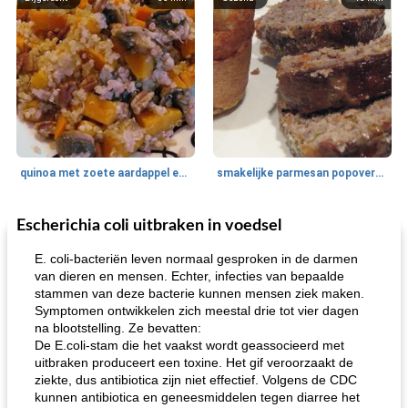
quinoa met zoete aardappel en champignons
smakelijke parmesan popovers (gezonder!)
Escherichia coli uitbraken in voedsel
One Dish Meal
40
min
Soepen, stoofschotels en Chili
720
min
E. coli-bacteriën leven normaal gesproken in de darmen
van dieren en mensen. Echter, infecties van bepaalde
stammen van deze bacterie kunnen mensen ziek maken.
Symptomen ontwikkelen zich meestal drie tot vier dagen
na blootstelling. Ze bevatten:
De E.coli-stam die het vaakst wordt geassocieerd met
uitbraken produceert een toxine. Het gif veroorzaakt de
ziekte, dus antibiotica zijn niet effectief. Volgens de CDC
kunnen antibiotica en geneesmiddelen tegen diarree het
gemakkelijke rijst en hamburger een gerecht diner
oma's griessnockerlsuppe (rund- en griesmeelknoedelsoep)