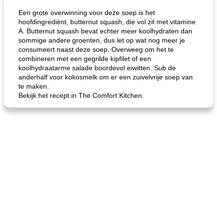
Een grote overwinning voor deze soep is het
hoofdingrediënt, butternut squash, die vol zit met vitamine
A. Butternut squash bevat echter meer koolhydraten dan
sommige andere groenten, dus let op wat nog meer je
consumeert naast deze soep. Overweeg om het te
combineren met een gegrilde kipfilet of een
koolhydraatarme salade boordevol eiwitten. Sub de
anderhalf voor kokosmelk om er een zuivelvrije soep van
te maken.
gemakkelijke rijst en hamburger een gerecht diner
oma's griessnockerlsuppe (rund- en griesmeelknoedelsoep)
Bekijk het recept in The Comfort Kitchen.