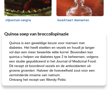
olijventuin sangria
kwarktaart diamanten
Quinoa soep van broccolispinazie
Feestdagen en evenementen
65
min
One Dish Meal
310
min
Quinoa is een geweldige keuze voor mensen met
diabetes. Het heeft eiwitten en vezels en houdt je langer
vol dan een meer bewerkte witte korrel. Bovendien kan
quinoa u helpen uw diabetes type 2 te beheersen, volgens
een studie gepubliceerd in het Journal of Medicinal Food.
Dit recept zit boordevol vezels en de antioxidanten uit
groene groenten. Halveer de hoeveelheid zout voor een
verminderde inname van natrium.
Ontvang het recept van Wendy Polisi.
de jamcake van Georgië tennessee
blauwe kaasperen kip