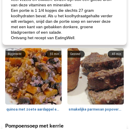
van deze vitamines en mineralen:
Een portie is 1 1/4 kopjes die slechts 27 gram
koolhydraten bevat. Als u het koolhydraatgehalte verder
wilt verlagen, snijd dan de portie soep en serveer deze
met een kant van gebakken donkere, groene
bladgroenten of een salade.
Ontvang het recept van EatingWell.
Bijgerecht
55
min
Gezond
45
min
quinoa met zoete aardappel en champignons
smakelijke parmesan popovers (gezonder!)
Pompoensoep met kerrie
One Dish Meal
40
min
Soepen, stoofschotels en Chili
720
min