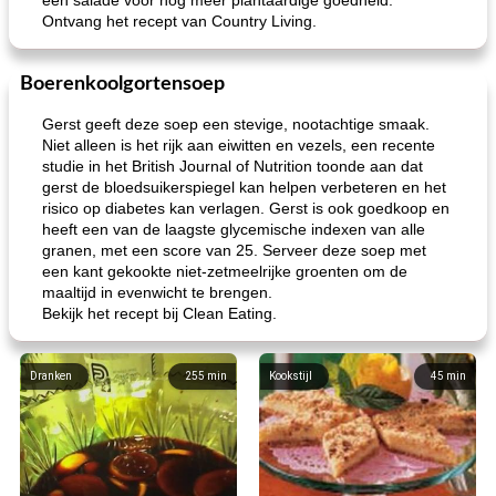
een salade voor nog meer plantaardige goedheid.
Ontvang het recept van Country Living.
Boerenkoolgortensoep
Gerst geeft deze soep een stevige, nootachtige smaak.
Niet alleen is het rijk aan eiwitten en vezels, een recente
studie in het British Journal of Nutrition toonde aan dat
gerst de bloedsuikerspiegel kan helpen verbeteren en het
risico op diabetes kan verlagen. Gerst is ook goedkoop en
heeft een van de laagste glycemische indexen van alle
granen, met een score van 25. Serveer deze soep met
een kant gekookte niet-zetmeelrijke groenten om de
maaltijd in evenwicht te brengen.
Bekijk het recept bij Clean Eating.
Dranken
255
min
Kookstijl
45
min