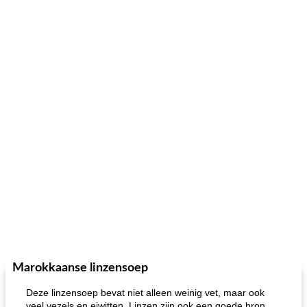
Marokkaanse linzensoep
Deze linzensoep bevat niet alleen weinig vet, maar ook
veel vezels en eiwitten. Linzen zijn ook een goede bron