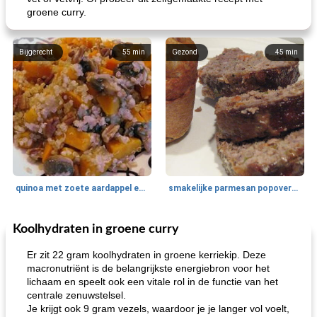
groene curry.
Bijgerecht
55
min
Gezond
45
min
quinoa met zoete aardappel en champignons
smakelijke parmesan popovers (gezonder!)
Koolhydraten in groene curry
One Dish Meal
40
min
Soepen, stoofschotels en Chili
720
min
Er zit 22 gram koolhydraten in groene kerriekip. Deze
macronutriënt is de belangrijkste energiebron voor het
lichaam en speelt ook een vitale rol in de functie van het
centrale zenuwstelsel.
Je krijgt ook 9 gram vezels, waardoor je je langer vol voelt,