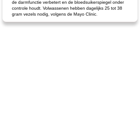
de darmfunctie verbetert en de bloedsuikerspiegel onder
controle houdt. Volwassenen hebben dagelijks 25 tot 38
gram vezels nodig, volgens de Mayo Clinic.
gemakkelijke rijst en hamburger een gerecht diner
oma's griessnockerlsuppe (rund- en griesmeelknoedelsoep)