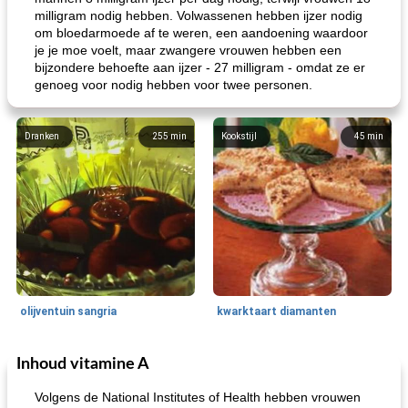
milligram nodig hebben. Volwassenen hebben ijzer nodig
om bloedarmoede af te weren, een aandoening waardoor
je je moe voelt, maar zwangere vrouwen hebben een
bijzondere behoefte aan ijzer - 27 milligram - omdat ze er
genoeg voor nodig hebben voor twee personen.
Dranken
255
min
Kookstijl
45
min
olijventuin sangria
kwarktaart diamanten
Inhoud vitamine A
Feestdagen en evenementen
65
min
One Dish Meal
310
min
Volgens de National Institutes of Health hebben vrouwen