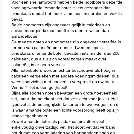
Voor een snel antwoord hebben beide nootboters dezelfde
voedingswaarde. Amandelboter is iets gezonder dan
pindakaas omdat het meer vitamines, mineralen en vezels
bevat.
Beide nootboters zijn ongeveer gelijk in calorieën en
suiker, maar pindakaas heeft iets meer eiwitten dan
amandelboter.
De meeste noten en nootboters zijn ongeveer hetzelfde in
termen van calorieën per ounce. Twee eetlepels
gemakkelijke rijst en hamburger een gerecht diner
oma's griessnockerlsuppe (rund- en griesmeelknoedelsoep)
pindakaas of amandelboter bevatten iets minder dan 200
calorieën, dus als u zich vooral zorgen maakt over
calorieën, is er geen verschil.
Alle notenboters worden echter beschouwd als hoog in
calorieën vergeleken met andere voedingsmiddelen, dus
wees voorzichtig met hoeveel u verspreidt op uw toast.
Winner? Het is een gelijkspel!
Bijna alle soorten noten bevatten een grote hoeveelheid
vet, maar dat betekent niet dat ze slecht voor je zijn. Het
type vet is de belangrijkste factor om te overwegen, en dit
is waar amandelboter een lichte voorsprong heeft op zijn
pinda-tegenhanger.
Zowel amandelboter als pindakaas bevatten veel
enkelvoudig onverzadigd vet, het soort vet dat verband
houdt met een vermindering van hartaandoeningen en