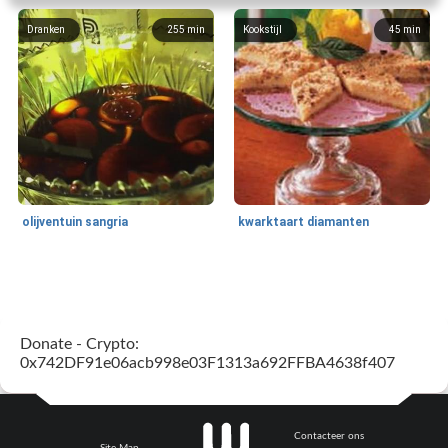
Dranken
255
min
Kookstijl
45
min
olijventuin sangria
kwarktaart diamanten
Feestdagen en evenementen
65
min
One Dish Meal
310
min
Donate - Crypto:
0x742DF91e06acb998e03F1313a692FFBA4638f407
Contacteer ons