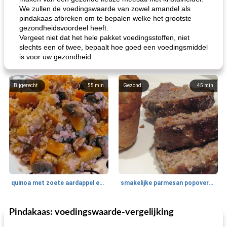
We zullen de voedingswaarde van zowel amandel als
pindakaas afbreken om te bepalen welke het grootste
gezondheidsvoordeel heeft.
Vergeet niet dat het hele pakket voedingsstoffen, niet
slechts een of twee, bepaalt hoe goed een voedingsmiddel
is voor uw gezondheid.
Bijgerecht
55
min
Gezond
45
min
quinoa met zoete aardappel en champignons
smakelijke parmesan popovers (gezonder!)
Pindakaas: voedingswaarde-vergelijking
One Dish Meal
40
min
Soepen, stoofschotels en Chili
720
min