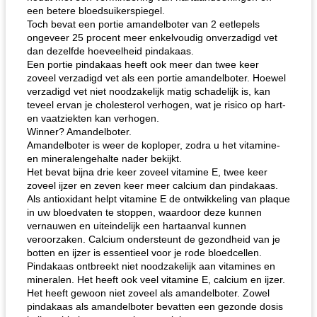
een betere bloedsuikerspiegel.
Toch bevat een portie amandelboter van 2 eetlepels
ongeveer 25 procent meer enkelvoudig onverzadigd vet
dan dezelfde hoeveelheid pindakaas.
Een portie pindakaas heeft ook meer dan twee keer
zoveel verzadigd vet als een portie amandelboter. Hoewel
verzadigd vet niet noodzakelijk matig schadelijk is, kan
teveel ervan je cholesterol verhogen, wat je risico op hart-
en vaatziekten kan verhogen.
Winner? Amandelboter.
Amandelboter is weer de koploper, zodra u het vitamine-
en mineralengehalte nader bekijkt.
Het bevat bijna drie keer zoveel vitamine E, twee keer
zoveel ijzer en zeven keer meer calcium dan pindakaas.
Als antioxidant helpt vitamine E de ontwikkeling van plaque
in uw bloedvaten te stoppen, waardoor deze kunnen
vernauwen en uiteindelijk een hartaanval kunnen
veroorzaken. Calcium ondersteunt de gezondheid van je
botten en ijzer is essentieel voor je rode bloedcellen.
Pindakaas ontbreekt niet noodzakelijk aan vitamines en
mineralen. Het heeft ook veel vitamine E, calcium en ijzer.
Het heeft gewoon niet zoveel als amandelboter. Zowel
pindakaas als amandelboter bevatten een gezonde dosis