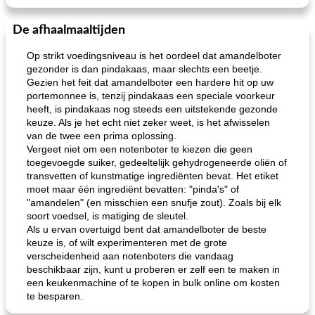
De afhaalmaaltijden
Op strikt voedingsniveau is het oordeel dat amandelboter
gezonder is dan pindakaas, maar slechts een beetje.
Gezien het feit dat amandelboter een hardere hit op uw
portemonnee is, tenzij pindakaas een speciale voorkeur
heeft, is pindakaas nog steeds een uitstekende gezonde
keuze. Als je het echt niet zeker weet, is het afwisselen
van de twee een prima oplossing.
Vergeet niet om een ​​notenboter te kiezen die geen
toegevoegde suiker, gedeeltelijk gehydrogeneerde oliën of
transvetten of kunstmatige ingrediënten bevat. Het etiket
moet maar één ingrediënt bevatten: "pinda's" of
"amandelen" (en misschien een snufje zout). Zoals bij elk
soort voedsel, is matiging de sleutel.
Als u ervan overtuigd bent dat amandelboter de beste
keuze is, of wilt experimenteren met de grote
verscheidenheid aan notenboters die vandaag
beschikbaar zijn, kunt u proberen er zelf een te maken in
een keukenmachine of te kopen in bulk online om kosten
te besparen.