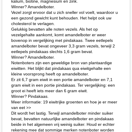
kalium, biotine, magnesium en zink.
Winner? Amandelboter.
Vezel zorgt ervoor dat u zich sneller vol voelt, waardoor u
een gezond gewicht kunt behouden. Het helpt ook uw
cholesterol te verlagen.
Gelukkig bevatten alle noten vezels. Als het op
vezelgehalte aankomt, komt amandelboter er weer
bovenop in vergelijking met pindakaas. Twee eetlepels
amandelboter bevat ongeveer 3,3 gram vezels, terwijl 2
eetlepels pindakaas slechts 1,6 gram bevat.
Winner? Amandelboter.
Notenboters zijn een geweldige bron van plantaardige
eiwitten. Het blijkt dat pindakaas qua eiwitgehalte een
kleine voorsprong heeft op amandelboter.
Er zit 6,7 gram eiwit in een portie amandelboter en 7,1
gram eiwit in een portie pindakaas. Ter vergelijking: een
groot ei heeft iets meer dan 6 gram eiwit.
Winner? Pindakaas.
Meer informatie: 19 eiwitrijke groenten en hoe je er meer
van eet >>
Dit wordt het lastig. Terwijl amandelboter minder suiker
bevat, bevatten natuurlijke amandelboter en pindakaas
beide in het algemeen vrij weinig suiker. Houd er echter
rekening mee dat sommige merken notenboter worden