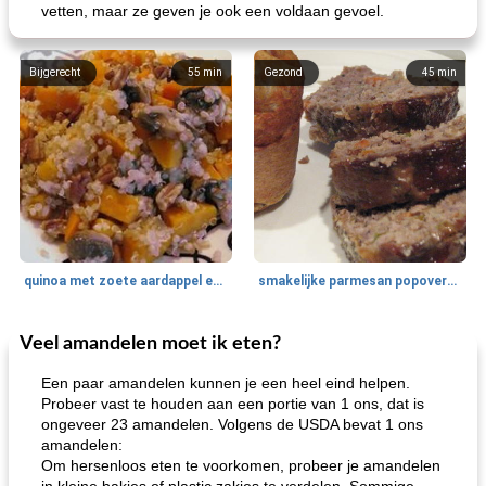
vetten, maar ze geven je ook een voldaan gevoel.
Bijgerecht
55
min
Gezond
45
min
quinoa met zoete aardappel en champignons
smakelijke parmesan popovers (gezonder!)
Veel amandelen moet ik eten?
One Dish Meal
40
min
Soepen, stoofschotels en Chili
720
min
Een paar amandelen kunnen je een heel eind helpen.
Probeer vast te houden aan een portie van 1 ons, dat is
ongeveer 23 amandelen. Volgens de USDA bevat 1 ons
amandelen:
Om hersenloos eten te voorkomen, probeer je amandelen