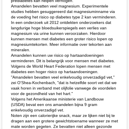
prediabetes kan helpen verhogen.
Amandelen bevatten veel magnesium. Experimentele
studies hebben gesuggereerd dat magnesiuminname via
de voeding het risico op diabetes type 2 kan verminderen.
In een onderzoek uit 2012 ontdekten onderzoekers dat
langdurige hoge bloedsuikerspiegels een verlies van
magnesium via urine kunnen veroorzaken. Hierdoor
kunnen mensen met diabetes een groter risico lopen op
magnesiumtekorten. Meer informatie over tekorten aan
mineralen.
Amandelen kunnen uw risico op hartaandoeningen
verminderen. Dit is belangrijk voor mensen met diabetes.
Volgens de World Heart Federation lopen mensen met
diabetes een hoger risico op hartaandoeningen.
"Amandelen bevatten veel enkelvoudig onverzadigd vet,"
zei O'Shea-Kochenbach, "dat is hetzelfde soort vet dat we
vaak horen in verband met olijfolie vanwege de voordelen
voor de gezondheid van het hart."
Volgens het Amerikaanse ministerie van Landbouw
(USDA) bevat een ons amandelen bijna 9 gram
enkelvoudig onverzadigd vet.
Noten zijn een calorierijke snack, maar ze lijken niet bij te
dragen aan een grotere gewichtstoename wanneer ze met
mate worden gegeten. Ze bevatten niet alleen gezonde