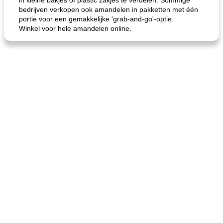
in kleine bakjes of plastic zakjes te verdelen. Sommige
bedrijven verkopen ook amandelen in pakketten met één
portie voor een gemakkelijke 'grab-and-go'-optie.
Winkel voor hele amandelen online.
gemakkelijke rijst en hamburger een gerecht diner
oma's griessnockerlsuppe (rund- en griesmeelknoedelsoep)