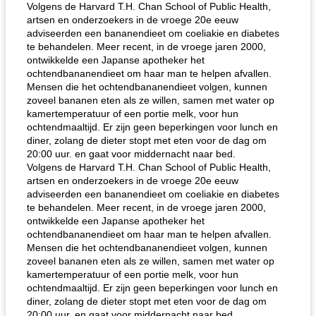
Volgens de Harvard T.H. Chan School of Public Health,
artsen en onderzoekers in de vroege 20e eeuw
adviseerden een bananendieet om coeliakie en diabetes
te behandelen. Meer recent, in de vroege jaren 2000,
ontwikkelde een Japanse apotheker het
ochtendbananendieet om haar man te helpen afvallen.
Mensen die het ochtendbananendieet volgen, kunnen
zoveel bananen eten als ze willen, samen met water op
kamertemperatuur of een portie melk, voor hun
de jamcake van Georgië tennessee
blauwe kaasperen kip
ochtendmaaltijd. Er zijn geen beperkingen voor lunch en
diner, zolang de dieter stopt met eten voor de dag om
20:00 uur. en gaat voor middernacht naar bed.
Volgens de Harvard T.H. Chan School of Public Health,
artsen en onderzoekers in de vroege 20e eeuw
adviseerden een bananendieet om coeliakie en diabetes
te behandelen. Meer recent, in de vroege jaren 2000,
ontwikkelde een Japanse apotheker het
ochtendbananendieet om haar man te helpen afvallen.
Mensen die het ochtendbananendieet volgen, kunnen
zoveel bananen eten als ze willen, samen met water op
kamertemperatuur of een portie melk, voor hun
ochtendmaaltijd. Er zijn geen beperkingen voor lunch en
diner, zolang de dieter stopt met eten voor de dag om
20:00 uur. en gaat voor middernacht naar bed.