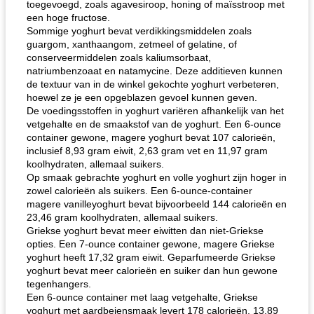
toegevoegd, zoals agavesiroop, honing of maïsstroop met
een hoge fructose.
Sommige yoghurt bevat verdikkingsmiddelen zoals
guargom, xanthaangom, zetmeel of gelatine, of
conserveermiddelen zoals kaliumsorbaat,
natriumbenzoaat en natamycine. Deze additieven kunnen
de textuur van in de winkel gekochte yoghurt verbeteren,
hoewel ze je een opgeblazen gevoel kunnen geven.
De voedingsstoffen in yoghurt variëren afhankelijk van het
vetgehalte en de smaakstof van de yoghurt. Een 6-ounce
container gewone, magere yoghurt bevat 107 calorieën,
inclusief 8,93 gram eiwit, 2,63 gram vet en 11,97 gram
koolhydraten, allemaal suikers.
Op smaak gebrachte yoghurt en volle yoghurt zijn hoger in
zowel calorieën als suikers. Een 6-ounce-container
magere vanilleyoghurt bevat bijvoorbeeld 144 calorieën en
23,46 gram koolhydraten, allemaal suikers.
Griekse yoghurt bevat meer eiwitten dan niet-Griekse
opties. Een 7-ounce container gewone, magere Griekse
yoghurt heeft 17,32 gram eiwit. Geparfumeerde Griekse
yoghurt bevat meer calorieën en suiker dan hun gewone
tegenhangers.
Een 6-ounce container met laag vetgehalte, Griekse
yoghurt met aardbeiensmaak levert 178 calorieën, 13,89