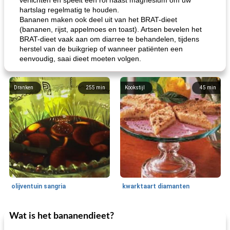
verlichten en speelt een rol naast magnesium om uw
hartslag regelmatig te houden.
Bananen maken ook deel uit van het BRAT-dieet
(bananen, rijst, appelmoes en toast). Artsen bevelen het
BRAT-dieet vaak aan om diarree te behandelen, tijdens
herstel van de buikgriep of wanneer patiënten een
eenvoudig, saai dieet moeten volgen.
Dranken
255
min
Kookstijl
45
min
olijventuin sangria
kwarktaart diamanten
Wat is het bananendieet?
Feestdagen en evenementen
65
min
One Dish Meal
310
min