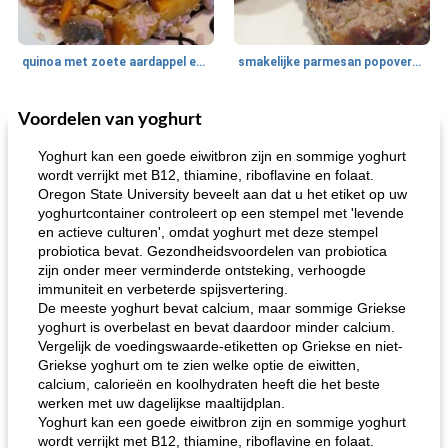
quinoa met zoete aardappel en champignons
smakelijke parmesan popovers (gezonder!)
Voordelen van yoghurt
One Dish Meal
40
min
Soepen, stoofschotels en Chili
720
min
Yoghurt kan een goede eiwitbron zijn en sommige yoghurt
wordt verrijkt met B12, thiamine, riboflavine en folaat.
Oregon State University beveelt aan dat u het etiket op uw
yoghurtcontainer controleert op een stempel met 'levende
en actieve culturen', omdat yoghurt met deze stempel
probiotica bevat. Gezondheidsvoordelen van probiotica
zijn onder meer verminderde ontsteking, verhoogde
immuniteit en verbeterde spijsvertering.
De meeste yoghurt bevat calcium, maar sommige Griekse
gemakkelijke rijst en hamburger een gerecht diner
oma's griessnockerlsuppe (rund- en griesmeelknoedelsoep)
yoghurt is overbelast en bevat daardoor minder calcium.
Vergelijk de voedingswaarde-etiketten op Griekse en niet-
Griekse yoghurt om te zien welke optie de eiwitten,
calcium, calorieën en koolhydraten heeft die het beste
werken met uw dagelijkse maaltijdplan.
Yoghurt kan een goede eiwitbron zijn en sommige yoghurt
wordt verrijkt met B12, thiamine, riboflavine en folaat.