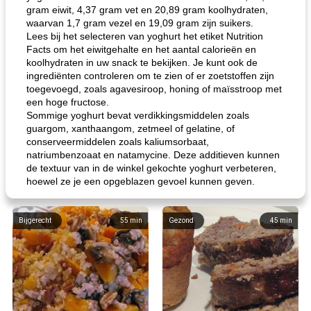
gram eiwit, 4,37 gram vet en 20,89 gram koolhydraten,
waarvan 1,7 gram vezel en 19,09 gram zijn suikers.
Lees bij het selecteren van yoghurt het etiket Nutrition
Facts om het eiwitgehalte en het aantal calorieën en
koolhydraten in uw snack te bekijken. Je kunt ook de
ingrediënten controleren om te zien of er zoetstoffen zijn
toegevoegd, zoals agavesiroop, honing of maïsstroop met
een hoge fructose.
Sommige yoghurt bevat verdikkingsmiddelen zoals
guargom, xanthaangom, zetmeel of gelatine, of
conserveermiddelen zoals kaliumsorbaat,
natriumbenzoaat en natamycine. Deze additieven kunnen
de textuur van in de winkel gekochte yoghurt verbeteren,
hoewel ze je een opgeblazen gevoel kunnen geven.
Bijgerecht
55
min
Gezond
45
min