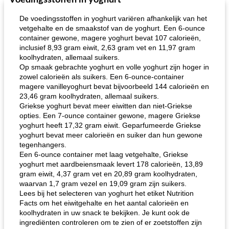
Voedingsstoffen in yoghurt
De voedingsstoffen in yoghurt variëren afhankelijk van het
vetgehalte en de smaakstof van de yoghurt. Een 6-ounce
container gewone, magere yoghurt bevat 107 calorieën,
inclusief 8,93 gram eiwit, 2,63 gram vet en 11,97 gram
koolhydraten, allemaal suikers.
Op smaak gebrachte yoghurt en volle yoghurt zijn hoger in
zowel calorieën als suikers. Een 6-ounce-container
magere vanilleyoghurt bevat bijvoorbeeld 144 calorieën en
23,46 gram koolhydraten, allemaal suikers.
Griekse yoghurt bevat meer eiwitten dan niet-Griekse
opties. Een 7-ounce container gewone, magere Griekse
yoghurt heeft 17,32 gram eiwit. Geparfumeerde Griekse
yoghurt bevat meer calorieën en suiker dan hun gewone
tegenhangers.
Een 6-ounce container met laag vetgehalte, Griekse
yoghurt met aardbeiensmaak levert 178 calorieën, 13,89
gram eiwit, 4,37 gram vet en 20,89 gram koolhydraten,
waarvan 1,7 gram vezel en 19,09 gram zijn suikers.
Lees bij het selecteren van yoghurt het etiket Nutrition
Facts om het eiwitgehalte en het aantal calorieën en
koolhydraten in uw snack te bekijken. Je kunt ook de
ingrediënten controleren om te zien of er zoetstoffen zijn