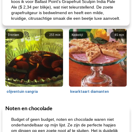
koos ik voor Ballast Point's Grapefruit Sculpin India Pale
Ale ($ 2,34 per blikje), wat niet teleurstellend. De zoete
grapefruitgeur is bedwelmend en heeft een milde,
kruidige, citrusachtige smaak die een beetje luxe aanvoelt.
Dranken
255
min
Kookstijl
45
min
olijventuin sangria
kwarktaart diamanten
Noten en chocolade
Feestdagen en evenementen
65
min
One Dish Meal
310
min
Budget of geen budget, noten en chocolade waren niet
onderhandelbaar op mijn lijst. Ze zijn de perfecte hapjes
om dingen op een zoete noot af te sluiten. Het is duidelijk