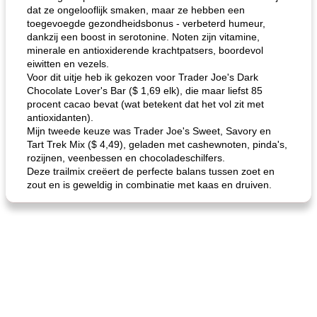
dat ze ongelooflijk smaken, maar ze hebben een
toegevoegde gezondheidsbonus - verbeterd humeur,
dankzij een boost in serotonine. Noten zijn vitamine,
minerale en antioxiderende krachtpatsers, boordevol
eiwitten en vezels.
Voor dit uitje heb ik gekozen voor Trader Joe's Dark
de jamcake van Georgië tennessee
blauwe kaasperen kip
Chocolate Lover's Bar ($ 1,69 elk), die maar liefst 85
procent cacao bevat (wat betekent dat het vol zit met
antioxidanten).
Mijn tweede keuze was Trader Joe's Sweet, Savory en
Tart Trek Mix ($ 4,49), geladen met cashewnoten, pinda's,
rozijnen, veenbessen en chocoladeschilfers.
Deze trailmix creëert de perfecte balans tussen zoet en
zout en is geweldig in combinatie met kaas en druiven.