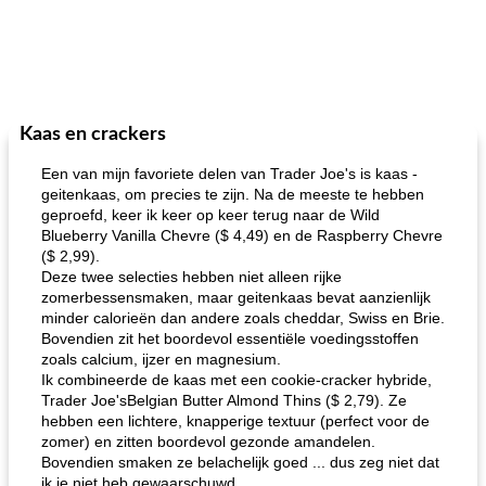
Kaas en crackers
Een van mijn favoriete delen van Trader Joe's is kaas -
geitenkaas, om precies te zijn. Na de meeste te hebben
geproefd, keer ik keer op keer terug naar de Wild
Blueberry Vanilla Chevre ($ 4,49) en de Raspberry Chevre
($ 2,99).
Deze twee selecties hebben niet alleen rijke
zomerbessensmaken, maar geitenkaas bevat aanzienlijk
minder calorieën dan andere zoals cheddar, Swiss en Brie.
Bovendien zit het boordevol essentiële voedingsstoffen
zoals calcium, ijzer en magnesium.
Ik combineerde de kaas met een cookie-cracker hybride,
Trader Joe'sBelgian Butter Almond Thins ($ 2,79). Ze
hebben een lichtere, knapperige textuur (perfect voor de
zomer) en zitten boordevol gezonde amandelen.
Bovendien smaken ze belachelijk goed ... dus zeg niet dat
ik je niet heb gewaarschuwd.