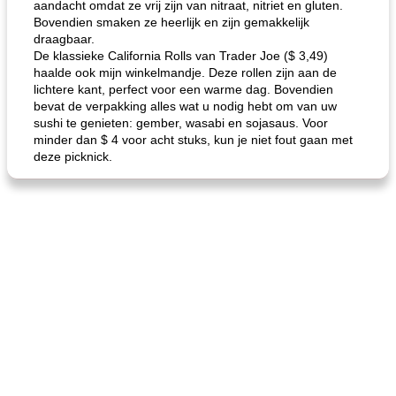
aandacht omdat ze vrij zijn van nitraat, nitriet en gluten.
Bovendien smaken ze heerlijk en zijn gemakkelijk
draagbaar.
gemakkelijke rijst en hamburger een gerecht diner
oma's griessnockerlsuppe (rund- en griesmeelknoedelsoep)
De klassieke California Rolls van Trader Joe ($ 3,49)
haalde ook mijn winkelmandje. Deze rollen zijn aan de
lichtere kant, perfect voor een warme dag. Bovendien
bevat de verpakking alles wat u nodig hebt om van uw
sushi te genieten: gember, wasabi en sojasaus. Voor
minder dan $ 4 voor acht stuks, kun je niet fout gaan met
deze picknick.