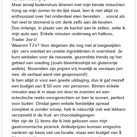
Maar terwijl buitenshuis dineren met mijn bende misschien
hoog op mijn zomer-to-do-lijst staat, ben ik niet altijd zo
enthousiast over het onderdeel eten bereiden ... vooral als
het veel te stomend is om denk zelfs aan de keuken.
Dus onlangs, in plaats van de kachel aan te zetten, zette ik
mijn auto aan. Enkele minuten onderweg en hallooo,
Trader Joe's!
Waarom TJ's? Voor degenen die nog niet al toegewijden
zijn: vers voedsel en unieke ingrediënten in overvloed. Je
kunt winkelen voor de nieuwste, gezondste trends op het
gebied van voeding (zoals bloemkoolrijst en glutenvrije
wafels). Bovendien zijn prijzen vrij moeilijk te verslaan (en
nee, dit verhaal werd niet gesponsord!).
Ik ben altijd in voor een goede uitdaging, dus ik gaf mezelf
een budget van $ 50 voor vier personen. Binnen enkele
minuten was ik in staat om door te zoemen en een
eclectische reeks voorgerechten en bier te scoren, perfect
voor buiten. Omdat geen enkele feestelijke spread
compleet is zonder snoep, heb ik natuurlijk ook wat lekkers
verzameld in de fruit- en chocoladegangen.
Hier zijn de 11 items die ik heb gekozen voor mijn
gastronomische picknick. Artikelprijzen kunnen enigszins
variëren op basis van uw locatie, maar een budget van $