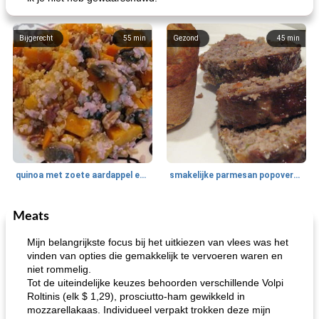
Bijgerecht
55
min
Gezond
45
min
quinoa met zoete aardappel en champignons
smakelijke parmesan popovers (gezonder!)
Meats
One Dish Meal
40
min
Soepen, stoofschotels en Chili
720
min
Mijn belangrijkste focus bij het uitkiezen van vlees was het
vinden van opties die gemakkelijk te vervoeren waren en
niet rommelig.
Tot de uiteindelijke keuzes behoorden verschillende Volpi
Roltinis (elk $ 1,29), prosciutto-ham gewikkeld in
mozzarellakaas. Individueel verpakt trokken deze mijn