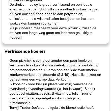
De druivenmedley is groot, verfrissend en een ideale
energie-oppepper. Voor jullie gezondheidsjunkies hebben
druiven ook een hoog gehalte aan polyfenolen,
antioxidanten die vrije radicalen bestrijden en hart- en
vaatziekten kunnen voorkomen.
Als je kinderen meeneemt voor deze picknick, zullen de
druiven een lange weg gaan om iedereen gelukkig te
houden!
Verfrissende koelers
Geen picknick is compleet zonder een paar koele en
verfrissende slokjes. Aan de niet-alcoholische kant drong
het personeel van de TJ erop aan dat ik de Watermelon-
komkommerkoeler probeerde ($ 3,49). Het is licht, zoet en
perfect voor een warme dag. Verkocht!
Ik koos ook voor bier (in plaats van wijn) vanwege de
overvloedige voedingswaarde (ja, het is waar!). Bier zit
boordevol eiwitten, vezels, B-vitamines, foliumzuur en
niacine en is zelfs goedgekeurd voor angst en
rusteloosheid.
Terwijl Trader Joe's een uitgebreide biercollectie heeft,