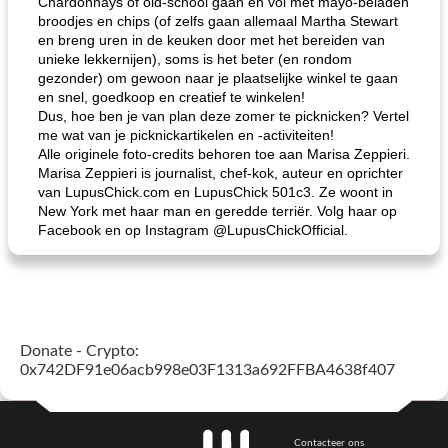
Chardonnays of old-school gaan en vol met mayo-beladen
broodjes en chips (of zelfs gaan allemaal Martha Stewart
en breng uren in de keuken door met het bereiden van
unieke lekkernijen), soms is het beter (en rondom
gezonder) om gewoon naar je plaatselijke winkel te gaan
en snel, goedkoop en creatief te winkelen!
Dus, hoe ben je van plan deze zomer te picknicken? Vertel
me wat van je picknickartikelen en -activiteiten!
Alle originele foto-credits behoren toe aan Marisa Zeppieri.
Marisa Zeppieri is journalist, chef-kok, auteur en oprichter
van LupusChick.com en LupusChick 501c3. Ze woont in
New York met haar man en geredde terriër. Volg haar op
Facebook en op Instagram @LupusChickOfficial.
Donate - Crypto:
0x742DF91e06acb998e03F1313a692FFBA4638f407
Contacteer ons