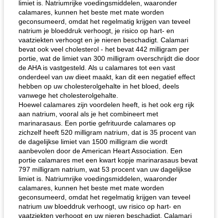
limiet is. Natriumrijke voedingsmiddelen, waaronder
calamares, kunnen het beste met mate worden
geconsumeerd, omdat het regelmatig krijgen van teveel
natrium je bloeddruk verhoogt, je risico op hart- en
vaatziekten verhoogt en je nieren beschadigt. Calamari
bevat ook veel cholesterol - het bevat 442 milligram per
portie, wat de limiet van 300 milligram overschrijdt die door
de AHA is vastgesteld. Als u calamares tot een vast
onderdeel van uw dieet maakt, kan dit een negatief effect
hebben op uw cholesterolgehalte in het bloed, deels
vanwege het cholesterolgehalte.
Hoewel calamares zijn voordelen heeft, is het ook erg rijk
aan natrium, vooral als je het combineert met
marinarasaus. Een portie gefrituurde calamares op
zichzelf heeft 520 milligram natrium, dat is 35 procent van
de dagelijkse limiet van 1500 milligram die wordt
aanbevolen door de American Heart Association. Een
portie calamares met een kwart kopje marinarasaus bevat
797 milligram natrium, wat 53 procent van uw dagelijkse
limiet is. Natriumrijke voedingsmiddelen, waaronder
calamares, kunnen het beste met mate worden
geconsumeerd, omdat het regelmatig krijgen van teveel
natrium uw bloeddruk verhoogt, uw risico op hart- en
vaatziekten verhoogt en uw nieren beschadigt. Calamari