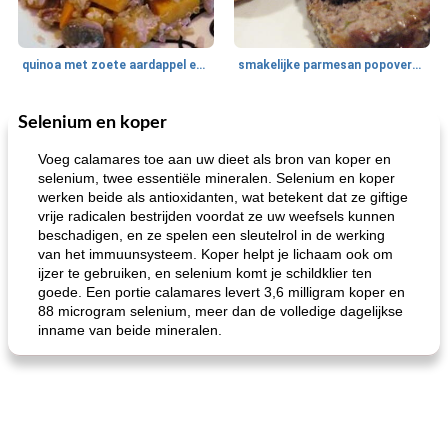
quinoa met zoete aardappel en champignons
smakelijke parmesan popovers (gezonder!)
Selenium en koper
One Dish Meal
40
min
Soepen, stoofschotels en Chili
720
min
Voeg calamares toe aan uw dieet als bron van koper en
selenium, twee essentiële mineralen. Selenium en koper
werken beide als antioxidanten, wat betekent dat ze giftige
vrije radicalen bestrijden voordat ze uw weefsels kunnen
beschadigen, en ze spelen een sleutelrol in de werking
van het immuunsysteem. Koper helpt je lichaam ook om
ijzer te gebruiken, en selenium komt je schildklier ten
goede. Een portie calamares levert 3,6 milligram koper en
88 microgram selenium, meer dan de volledige dagelijkse
gemakkelijke rijst en hamburger een gerecht diner
oma's griessnockerlsuppe (rund- en griesmeelknoedelsoep)
inname van beide mineralen.