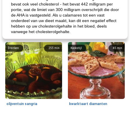
bevat ook veel cholesterol - het bevat 442 milligram per
portie, wat de limiet van 300 milligram overschrijdt die door
de AHA is vastgesteld. Als u calamares tot een vast
onderdeel van uw dieet maakt, kan dit een negatief effect
hebben op uw cholesterolgehalte in het bloed, deels
vanwege het cholesterolgehalte.
Dranken
255
min
Kookstijl
45
min
olijventuin sangria
kwarktaart diamanten
Feestdagen en evenementen
65
min
One Dish Meal
310
min