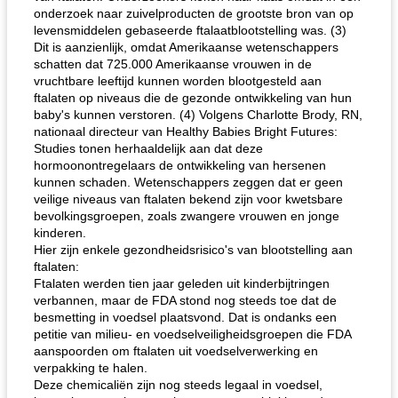
onderzoek naar zuivelproducten de grootste bron van op
levensmiddelen gebaseerde ftalaatblootstelling was. (3)
Dit is aanzienlijk, omdat Amerikaanse wetenschappers
schatten dat 725.000 Amerikaanse vrouwen in de
vruchtbare leeftijd kunnen worden blootgesteld aan
ftalaten op niveaus die de gezonde ontwikkeling van hun
baby's kunnen verstoren. (4) Volgens Charlotte Brody, RN,
nationaal directeur van Healthy Babies Bright Futures:
Studies tonen herhaaldelijk aan dat deze
hormoonontregelaars de ontwikkeling van hersenen
kunnen schaden. Wetenschappers zeggen dat er geen
veilige niveaus van ftalaten bekend zijn voor kwetsbare
bevolkingsgroepen, zoals zwangere vrouwen en jonge
kinderen.
Hier zijn enkele gezondheidsrisico's van blootstelling aan
ftalaten:
Ftalaten werden tien jaar geleden uit kinderbijtringen
verbannen, maar de FDA stond nog steeds toe dat de
besmetting in voedsel plaatsvond. Dat is ondanks een
petitie van milieu- en voedselveiligheidsgroepen die FDA
aanspoorden om ftalaten uit voedselverwerking en
verpakking te halen.
Deze chemicaliën zijn nog steeds legaal in voedsel,