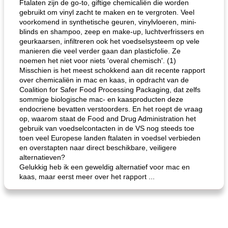
Ftalaten zijn de go-to, giftige chemicaliën die worden
gebruikt om vinyl zacht te maken en te vergroten. Veel
voorkomend in synthetische geuren, vinylvloeren, mini-
blinds en shampoo, zeep en make-up, luchtverfrissers en
geurkaarsen, infiltreren ook het voedselsysteem op vele
manieren die veel verder gaan dan plasticfolie. Ze
noemen het niet voor niets 'overal chemisch'. (1)
Misschien is het meest schokkend aan dit recente rapport
over chemicaliën in mac en kaas, in opdracht van de
Coalition for Safer Food Processing Packaging, dat zelfs
sommige biologische mac- en kaasproducten deze
endocriene bevatten verstoorders. En het roept de vraag
op, waarom staat de Food and Drug Administration het
gebruik van voedselcontacten in de VS nog steeds toe
toen veel Europese landen ftalaten in voedsel verbieden
en overstapten naar direct beschikbare, veiligere
alternatieven?
Gelukkig heb ik een geweldig alternatief voor mac en
kaas, maar eerst meer over het rapport ...