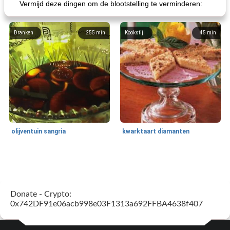
Vermijd deze dingen om de blootstelling te verminderen:
Dranken
255
min
Kookstijl
45
min
olijventuin sangria
kwarktaart diamanten
Feestdagen en evenementen
65
min
One Dish Meal
310
min
Donate - Crypto:
0x742DF91e06acb998e03F1313a692FFBA4638f407