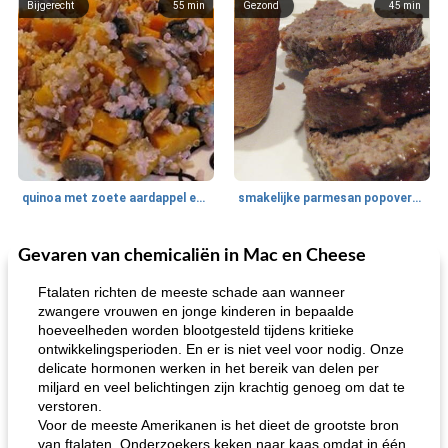
Bijgerecht
55
min
Gezond
45
min
quinoa met zoete aardappel en champignons
smakelijke parmesan popovers (gezonder!)
Gevaren van chemicaliën in Mac en Cheese
One Dish Meal
40
min
Soepen, stoofschotels en Chili
720
min
Ftalaten richten de meeste schade aan wanneer
zwangere vrouwen en jonge kinderen in bepaalde
hoeveelheden worden blootgesteld tijdens kritieke
ontwikkelingsperioden. En er is niet veel voor nodig. Onze
delicate hormonen werken in het bereik van delen per
miljard en veel belichtingen zijn krachtig genoeg om dat te
verstoren.
Voor de meeste Amerikanen is het dieet de grootste bron
van ftalaten. Onderzoekers keken naar kaas omdat in één
gemakkelijke rijst en hamburger een gerecht diner
oma's griessnockerlsuppe (rund- en griesmeelknoedelsoep)