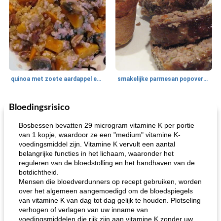
quinoa met zoete aardappel en champignons
smakelijke parmesan popovers (gezonder!)
Bloedingsrisico
One Dish Meal
40
min
Soepen, stoofschotels en Chili
720
min
Bosbessen bevatten 29 microgram vitamine K per portie
van 1 kopje, waardoor ze een "medium" vitamine K-
voedingsmiddel zijn. Vitamine K vervult een aantal
belangrijke functies in het lichaam, waaronder het
reguleren van de bloedstolling en het handhaven van de
botdichtheid.
Mensen die bloedverdunners op recept gebruiken, worden
over het algemeen aangemoedigd om de bloedspiegels
van vitamine K van dag tot dag gelijk te houden. Plotseling
gemakkelijke rijst en hamburger een gerecht diner
oma's griessnockerlsuppe (rund- en griesmeelknoedelsoep)
verhogen of verlagen van uw inname van
voedingsmiddelen die rijk zijn aan vitamine K zonder uw