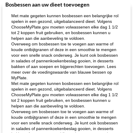
Bosbessen aan uw dieet toevoegen
Feestdagen en evenementen
65
min
One Dish Meal
310
min
Met mate gegeten kunnen bosbessen een belangrijke rol
spelen in een gezond, uitgebalanceerd dieet. Volgens
ChooseMyPlate.gov moeten volwassenen elke dag 1 1/2
tot 2 koppen fruit gebruiken, en bosbessen kunnen u
helpen aan die aanbeveling te voldoen.
Overweeg om bosbessen toe te voegen aan warme of
koude ontbijtgranen of deze in een smoothie te mengen
voor een snelle snack onderweg. Je kunt ook bosbessen
in salades of pannenkoekenbeslag gooien, in desserts
de jamcake van Georgië tennessee
blauwe kaasperen kip
bakken of aan soepen en bijgerechten toevoegen. Lees
meer over de voedingswaarde van blauwe bessen op
MyPlate.
Met mate gegeten kunnen bosbessen een belangrijke rol
spelen in een gezond, uitgebalanceerd dieet. Volgens
ChooseMyPlate.gov moeten volwassenen elke dag 1 1/2
tot 2 koppen fruit gebruiken, en bosbessen kunnen u
helpen aan die aanbeveling te voldoen.
Overweeg om bosbessen toe te voegen aan warme of
koude ontbijtgranen of deze in een smoothie te mengen
voor een snelle snack onderweg. Je kunt ook bosbessen
in salades of pannenkoekenbeslag gooien, in desserts