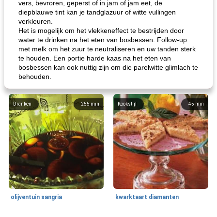
vers, bevroren, geperst of in jam of jam eet, de
diepblauwe tint kan je tandglazuur of witte vullingen
verkleuren.
Het is mogelijk om het vlekkeneffect te bestrijden door
water te drinken na het eten van bosbessen. Follow-up
met melk om het zuur te neutraliseren en uw tanden sterk
te houden. Een portie harde kaas na het eten van
bosbessen kan ook nuttig zijn om die parelwitte glimlach te
behouden.
Dranken
255
min
Kookstijl
45
min
olijventuin sangria
kwarktaart diamanten