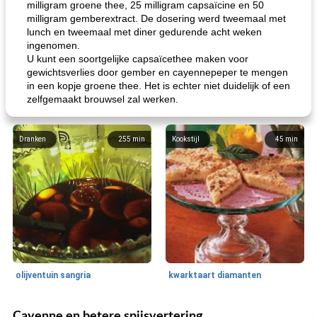
milligram groene thee, 25 milligram capsaïcine en 50
milligram gemberextract. De dosering werd tweemaal met
lunch en tweemaal met diner gedurende acht weken
ingenomen.
U kunt een soortgelijke capsaïcethee maken voor
gewichtsverlies door gember en cayennepeper te mengen
in een kopje groene thee. Het is echter niet duidelijk of een
zelfgemaakt brouwsel zal werken.
Dranken
255
min
Kookstijl
45
min
olijventuin sangria
kwarktaart diamanten
Cayenne en betere spijsvertering
Feestdagen en evenementen
65
min
One Dish Meal
310
min