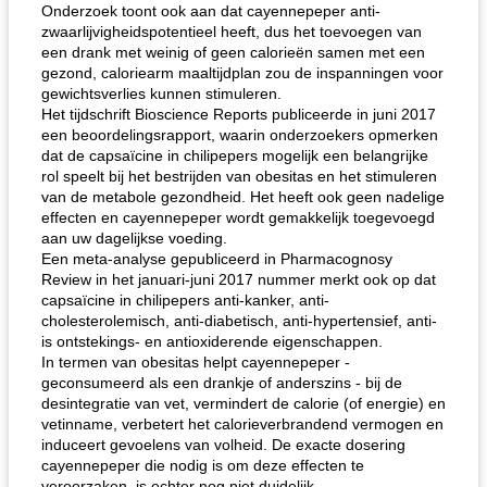
Onderzoek toont ook aan dat cayennepeper anti-
zwaarlijvigheidspotentieel heeft, dus het toevoegen van
een drank met weinig of geen calorieën samen met een
gezond, caloriearm maaltijdplan zou de inspanningen voor
gewichtsverlies kunnen stimuleren.
Het tijdschrift Bioscience Reports publiceerde in juni 2017
een beoordelingsrapport, waarin onderzoekers opmerken
dat de capsaïcine in chilipepers mogelijk een belangrijke
rol speelt bij het bestrijden van obesitas en het stimuleren
van de metabole gezondheid. Het heeft ook geen nadelige
effecten en cayennepeper wordt gemakkelijk toegevoegd
aan uw dagelijkse voeding.
Een meta-analyse gepubliceerd in Pharmacognosy
Review in het januari-juni 2017 nummer merkt ook op dat
capsaïcine in chilipepers anti-kanker, anti-
cholesterolemisch, anti-diabetisch, anti-hypertensief, anti-
is ontstekings- en antioxiderende eigenschappen.
In termen van obesitas helpt cayennepeper -
geconsumeerd als een drankje of anderszins - bij de
desintegratie van vet, vermindert de calorie (of energie) en
vetinname, verbetert het calorieverbrandend vermogen en
induceert gevoelens van volheid. De exacte dosering
cayennepeper die nodig is om deze effecten te
veroorzaken, is echter nog niet duidelijk.