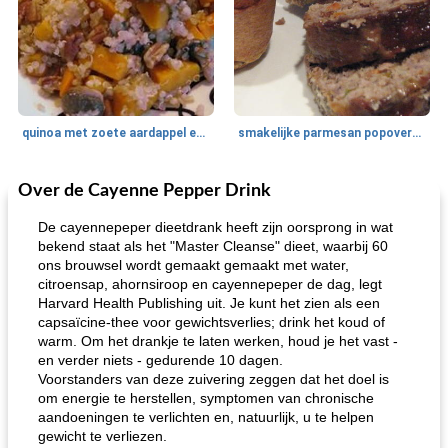
quinoa met zoete aardappel en champignons
smakelijke parmesan popovers (gezonder!)
Over de Cayenne Pepper Drink
One Dish Meal
40
min
Soepen, stoofschotels en Chili
720
min
De cayennepeper dieetdrank heeft zijn oorsprong in wat
bekend staat als het "Master Cleanse" dieet, waarbij 60
ons brouwsel wordt gemaakt gemaakt met water,
citroensap, ahornsiroop en cayennepeper de dag, legt
Harvard Health Publishing uit. Je kunt het zien als een
capsaïcine-thee voor gewichtsverlies; drink het koud of
warm. Om het drankje te laten werken, houd je het vast -
en verder niets - gedurende 10 dagen.
Voorstanders van deze zuivering zeggen dat het doel is
gemakkelijke rijst en hamburger een gerecht diner
oma's griessnockerlsuppe (rund- en griesmeelknoedelsoep)
om energie te herstellen, symptomen van chronische
aandoeningen te verlichten en, natuurlijk, u te helpen
gewicht te verliezen.