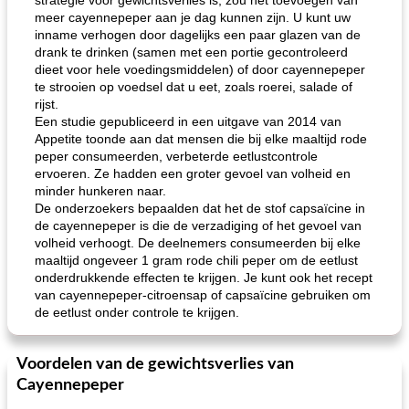
strategie voor gewichtsverlies is, zou het toevoegen van
meer cayennepeper aan je dag kunnen zijn. U kunt uw
inname verhogen door dagelijks een paar glazen van de
drank te drinken (samen met een portie gecontroleerd
dieet voor hele voedingsmiddelen) of door cayennepeper
te strooien op voedsel dat u eet, zoals roerei, salade of
rijst.
Een studie gepubliceerd in een uitgave van 2014 van
Appetite toonde aan dat mensen die bij elke maaltijd rode
peper consumeerden, verbeterde eetlustcontrole
ervoeren. Ze hadden een groter gevoel van volheid en
minder hunkeren naar.
De onderzoekers bepaalden dat het de stof capsaïcine in
de cayennepeper is die de verzadiging of het gevoel van
volheid verhoogt. De deelnemers consumeerden bij elke
maaltijd ongeveer 1 gram rode chili peper om de eetlust
onderdrukkende effecten te krijgen. Je kunt ook het recept
van cayennepeper-citroensap of capsaïcine gebruiken om
de eetlust onder controle te krijgen.
Voordelen van de gewichtsverlies van
Cayennepeper