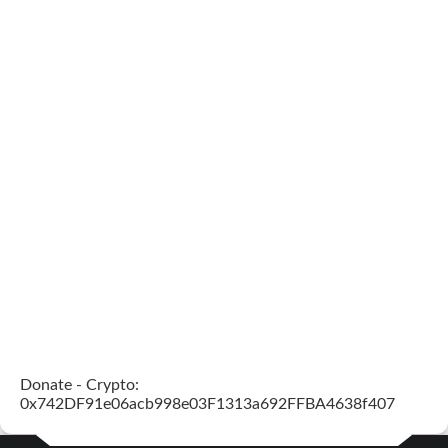
Donate - Crypto:
0x742DF91e06acb998e03F1313a692FFBA4638f407