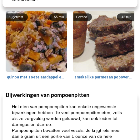
Bijgerecht
55
min
Gezond
45
min
quinoa met zoete aardappel en champignons
smakelijke parmesan popovers (gezonder!)
Bijwerkingen van pompoenpitten
One Dish Meal
40
min
Soepen, stoofschotels en Chili
720
min
Het eten van pompoenpitten kan enkele ongewenste
bijwerkingen hebben. Te veel pompoenpitten eten, zelfs
als ze zorgvuldig worden gekauwd, kan ook leiden tot
darmgas en diarree.
Pompoenpitten bevatten veel vezels. Je krijgt iets meer
dan 5 gram uit een portie van 1 ounce van de hele