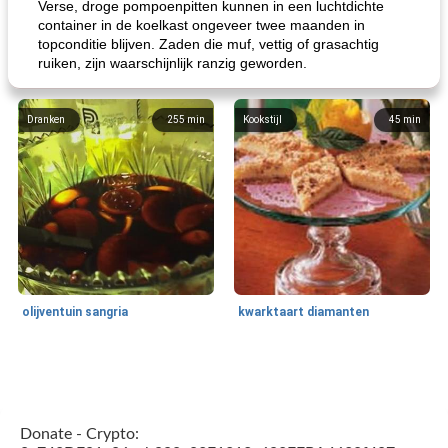
Verse, droge pompoenpitten kunnen in een luchtdichte
container in de koelkast ongeveer twee maanden in
topconditie blijven. Zaden die muf, vettig of grasachtig
ruiken, zijn waarschijnlijk ranzig geworden.
Dranken
255
min
Kookstijl
45
min
olijventuin sangria
kwarktaart diamanten
Feestdagen en evenementen
65
min
One Dish Meal
310
min
Donate - Crypto: