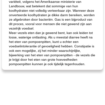
variëteit, volgens het Amerikaanse ministerie van
Landbouw, wat betekent dat sommige van hun
koolhydraten niet volledig verteerbaar zijn. Wanneer deze
gemakkelijke rijst en hamburger een gerecht diner
oma's griessnockerlsuppe (rund- en griesmeelknoedelsoep)
onverteerde koolhydraten je dikke darm bereiken, worden
ze afgebroken door bacteriën. Gas is een bijproduct van
dit proces, vooral voor mensen die niet gewend zijn aan
vezelrijk voedsel.
Meer vezels eten dan je gewend bent, kan ook leiden tot
losse, waterige ontlasting. Als u meestal diarree heeft na
het eten van pompoenpitten, kunt u echter een
voedselintolerantie of gevoeligheid hebben. Constipatie is
ook een mogelijke, zij het minder waarschijnlijke,
bijwerking van het eten van pompoenpitten - de vezels die
je krijgt door het eten van grote hoeveelheden
pompoenpitten kunnen je ook tijdelijk tegenhouden.