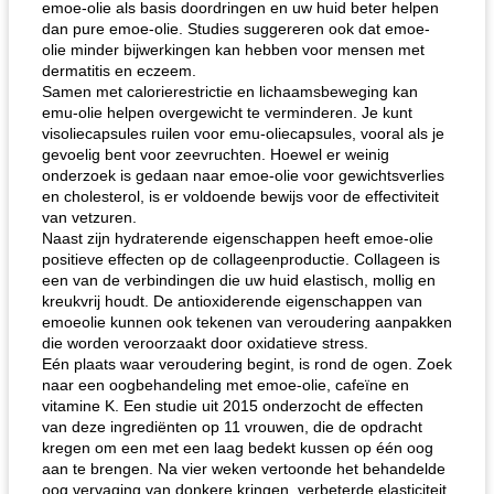
emoe-olie als basis doordringen en uw huid beter helpen
dan pure emoe-olie. Studies suggereren ook dat emoe-
olie minder bijwerkingen kan hebben voor mensen met
dermatitis en eczeem.
Samen met calorierestrictie en lichaamsbeweging kan
emu-olie helpen overgewicht te verminderen. Je kunt
visoliecapsules ruilen voor emu-oliecapsules, vooral als je
gevoelig bent voor zeevruchten. Hoewel er weinig
onderzoek is gedaan naar emoe-olie voor gewichtsverlies
en cholesterol, is er voldoende bewijs voor de effectiviteit
van vetzuren.
Naast zijn hydraterende eigenschappen heeft emoe-olie
positieve effecten op de collageenproductie. Collageen is
een van de verbindingen die uw huid elastisch, mollig en
kreukvrij houdt. De antioxiderende eigenschappen van
emoeolie kunnen ook tekenen van veroudering aanpakken
die worden veroorzaakt door oxidatieve stress.
Eén plaats waar veroudering begint, is rond de ogen. Zoek
naar een oogbehandeling met emoe-olie, cafeïne en
vitamine K. Een studie uit 2015 onderzocht de effecten
van deze ingrediënten op 11 vrouwen, die de opdracht
kregen om een ​​met een laag bedekt kussen op één oog
aan te brengen. Na vier weken vertoonde het behandelde
oog vervaging van donkere kringen, verbeterde elasticiteit