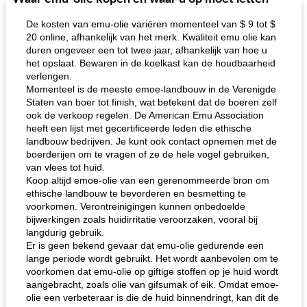
De kosten van emu-olie variëren momenteel van $ 9 tot $
20 online, afhankelijk van het merk. Kwaliteit emu olie kan
duren ongeveer een tot twee jaar, afhankelijk van hoe u
het opslaat. Bewaren in de koelkast kan de houdbaarheid
verlengen.
Momenteel is de meeste emoe-landbouw in de Verenigde
Staten van boer tot finish, wat betekent dat de boeren zelf
ook de verkoop regelen. De American Emu Association
heeft een lijst met gecertificeerde leden die ethische
landbouw bedrijven. Je kunt ook contact opnemen met de
boerderijen om te vragen of ze de hele vogel gebruiken,
van vlees tot huid.
Koop altijd emoe-olie van een gerenommeerde bron om
ethische landbouw te bevorderen en besmetting te
voorkomen. Verontreinigingen kunnen onbedoelde
bijwerkingen zoals huidirritatie veroorzaken, vooral bij
langdurig gebruik.
Er is geen bekend gevaar dat emu-olie gedurende een
lange periode wordt gebruikt. Het wordt aanbevolen om te
voorkomen dat emu-olie op giftige stoffen op je huid wordt
aangebracht, zoals olie van gifsumak of eik. Omdat emoe-
olie een verbeteraar is die de huid binnendringt, kan dit de