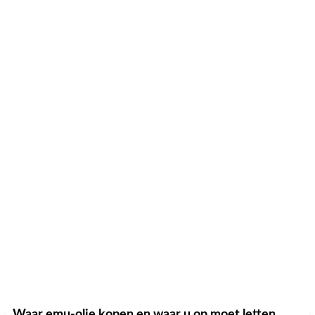
Waar emu-olie kopen en waar u op moet letten