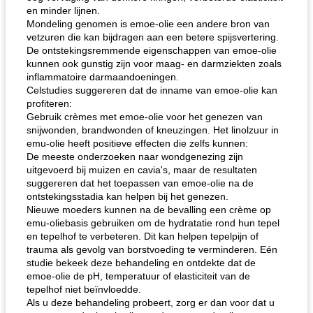
en minder lijnen.
Mondeling genomen is emoe-olie een andere bron van
vetzuren die kan bijdragen aan een betere spijsvertering.
De ontstekingsremmende eigenschappen van emoe-olie
kunnen ook gunstig zijn voor maag- en darmziekten zoals
inflammatoire darmaandoeningen.
Celstudies suggereren dat de inname van emoe-olie kan
profiteren:
Gebruik crèmes met emoe-olie voor het genezen van
snijwonden, brandwonden of kneuzingen. Het linolzuur in
emu-olie heeft positieve effecten die zelfs kunnen:
De meeste onderzoeken naar wondgenezing zijn
uitgevoerd bij muizen en cavia's, maar de resultaten
suggereren dat het toepassen van emoe-olie na de
ontstekingsstadia kan helpen bij het genezen.
Nieuwe moeders kunnen na de bevalling een crème op
emu-oliebasis gebruiken om de hydratatie rond hun tepel
en tepelhof te verbeteren. Dit kan helpen tepelpijn of
trauma als gevolg van borstvoeding te verminderen. Eén
studie bekeek deze behandeling en ontdekte dat de
emoe-olie de pH, temperatuur of elasticiteit van de
tepelhof niet beïnvloedde.
Als u deze behandeling probeert, zorg er dan voor dat u