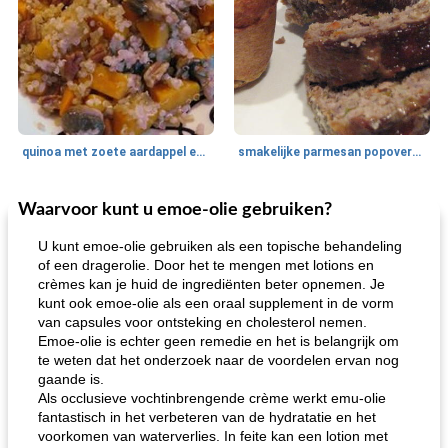
quinoa met zoete aardappel en champignons
smakelijke parmesan popovers (gezonder!)
Waarvoor kunt u emoe-olie gebruiken?
One Dish Meal
40
min
Soepen, stoofschotels en Chili
720
min
U kunt emoe-olie gebruiken als een topische behandeling
of een dragerolie. Door het te mengen met lotions en
crèmes kan je huid de ingrediënten beter opnemen. Je
kunt ook emoe-olie als een oraal supplement in de vorm
van capsules voor ontsteking en cholesterol nemen.
Emoe-olie is echter geen remedie en het is belangrijk om
te weten dat het onderzoek naar de voordelen ervan nog
gaande is.
Als occlusieve vochtinbrengende crème werkt emu-olie
gemakkelijke rijst en hamburger een gerecht diner
oma's griessnockerlsuppe (rund- en griesmeelknoedelsoep)
fantastisch in het verbeteren van de hydratatie en het
voorkomen van waterverlies. In feite kan een lotion met