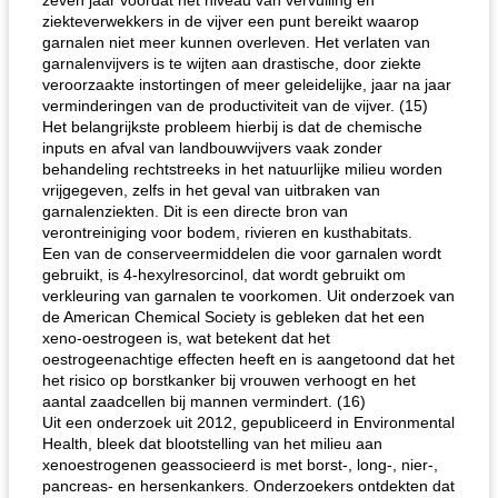
zeven jaar voordat het niveau van vervuiling en
ziekteverwekkers in de vijver een punt bereikt waarop
garnalen niet meer kunnen overleven. Het verlaten van
garnalenvijvers is te wijten aan drastische, door ziekte
veroorzaakte instortingen of meer geleidelijke, jaar na jaar
verminderingen van de productiviteit van de vijver. (15)
Het belangrijkste probleem hierbij is dat de chemische
inputs en afval van landbouwvijvers vaak zonder
behandeling rechtstreeks in het natuurlijke milieu worden
vrijgegeven, zelfs in het geval van uitbraken van
garnalenziekten. Dit is een directe bron van
verontreiniging voor bodem, rivieren en kusthabitats.
Een van de conserveermiddelen die voor garnalen wordt
gebruikt, is 4-hexylresorcinol, dat wordt gebruikt om
verkleuring van garnalen te voorkomen. Uit onderzoek van
de American Chemical Society is gebleken dat het een
xeno-oestrogeen is, wat betekent dat het
oestrogeenachtige effecten heeft en is aangetoond dat het
het risico op borstkanker bij vrouwen verhoogt en het
aantal zaadcellen bij mannen vermindert. (16)
Uit een onderzoek uit 2012, gepubliceerd in Environmental
Health, bleek dat blootstelling van het milieu aan
xenoestrogenen geassocieerd is met borst-, long-, nier-,
pancreas- en hersenkankers. Onderzoekers ontdekten dat