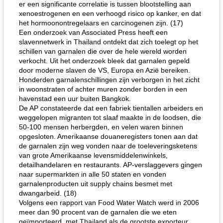
er een significante correlatie is tussen blootstelling aan
xenoestrogenen en een verhoogd risico op kanker, en dat
het hormoonontregelaars en carcinogenen zijn. (17)
Een onderzoek van Associated Press heeft een
slavennetwerk in Thailand ontdekt dat zich toelegt op het
schillen van garnalen die over de hele wereld worden
verkocht. Uit het onderzoek bleek dat garnalen gepeld
door moderne slaven de VS, Europa en Azië bereiken.
Honderden garnalenschillingen zijn verborgen in het zicht
in woonstraten of achter muren zonder borden in een
havenstad een uur buiten Bangkok.
De AP constateerde dat een fabriek tientallen arbeiders en
weggelopen migranten tot slaaf maakte in de loodsen, die
50-100 mensen herbergden, en velen waren binnen
opgesloten. Amerikaanse douaneregisters tonen aan dat
de garnalen zijn weg vonden naar de toeleveringsketens
van grote Amerikaanse levensmiddelenwinkels,
detailhandelaren en restaurants. AP-verslaggevers gingen
naar supermarkten in alle 50 staten en vonden
garnalenproducten uit supply chains besmet met
dwangarbeid. (18)
Volgens een rapport van Food Water Watch werd in 2006
meer dan 90 procent van de garnalen die we eten
geïmporteerd, met Thailand als de grootste exporteur,