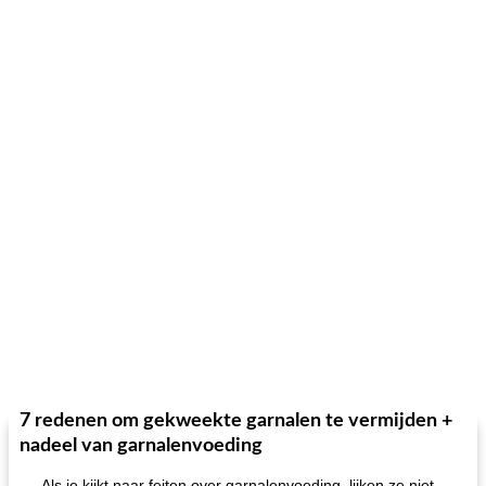
7 redenen om gekweekte garnalen te vermijden +
nadeel van garnalenvoeding
Als je kijkt naar feiten over garnalenvoeding, lijken ze niet