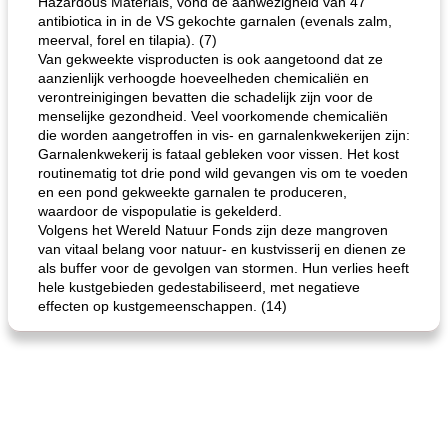
Hazardous Materials, vond de aanwezigheid van 47
antibiotica in in de VS gekochte garnalen (evenals zalm,
meerval, forel en tilapia). (7)
Van gekweekte visproducten is ook aangetoond dat ze
aanzienlijk verhoogde hoeveelheden chemicaliën en
verontreinigingen bevatten die schadelijk zijn voor de
menselijke gezondheid. Veel voorkomende chemicaliën
die worden aangetroffen in vis- en garnalenkwekerijen zijn:
Garnalenkwekerij is fataal gebleken voor vissen. Het kost
routinematig tot drie pond wild gevangen vis om te voeden
en een pond gekweekte garnalen te produceren,
waardoor de vispopulatie is gekelderd.
Volgens het Wereld Natuur Fonds zijn deze mangroven
van vitaal belang voor natuur- en kustvisserij en dienen ze
als buffer voor de gevolgen van stormen. Hun verlies heeft
hele kustgebieden gedestabiliseerd, met negatieve
effecten op kustgemeenschappen. (14)