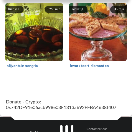
Dranken
255
min
Kookstijl
45
min
olijventuin sangria
kwarktaart diamanten
Feestdagen en evenementen
65
min
One Dish Meal
310
min
Donate - Crypto:
0x742DF91e06acb998e03F1313a692FFBA4638f407
Contacteer ons