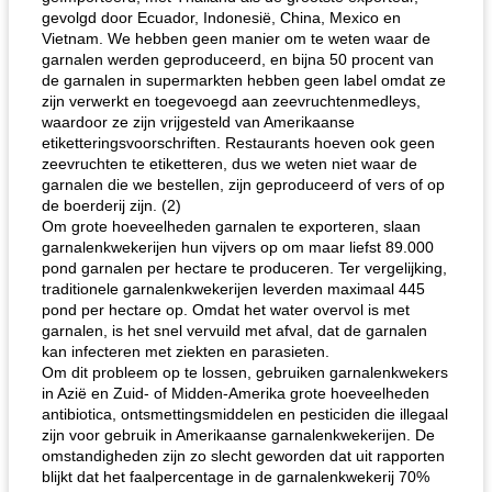
gevolgd door Ecuador, Indonesië, China, Mexico en
Vietnam. We hebben geen manier om te weten waar de
garnalen werden geproduceerd, en bijna 50 procent van
de garnalen in supermarkten hebben geen label omdat ze
zijn verwerkt en toegevoegd aan zeevruchtenmedleys,
waardoor ze zijn vrijgesteld van Amerikaanse
etiketteringsvoorschriften. Restaurants hoeven ook geen
zeevruchten te etiketteren, dus we weten niet waar de
garnalen die we bestellen, zijn geproduceerd of vers of op
de boerderij zijn. (2)
Om grote hoeveelheden garnalen te exporteren, slaan
garnalenkwekerijen hun vijvers op om maar liefst 89.000
pond garnalen per hectare te produceren. Ter vergelijking,
traditionele garnalenkwekerijen leverden maximaal 445
pond per hectare op. Omdat het water overvol is met
garnalen, is het snel vervuild met afval, dat de garnalen
kan infecteren met ziekten en parasieten.
Om dit probleem op te lossen, gebruiken garnalenkwekers
in Azië en Zuid- of Midden-Amerika grote hoeveelheden
antibiotica, ontsmettingsmiddelen en pesticiden die illegaal
zijn voor gebruik in Amerikaanse garnalenkwekerijen. De
omstandigheden zijn zo slecht geworden dat uit rapporten
blijkt dat het faalpercentage in de garnalenkwekerij 70%