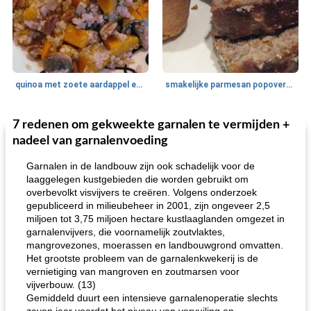
quinoa met zoete aardappel en champignons
smakelijke parmesan popovers (gezonder!)
7 redenen om gekweekte garnalen te vermijden +
One Dish Meal
40
min
Soepen, stoofschotels en Chili
720
min
nadeel van garnalenvoeding
Garnalen in de landbouw zijn ook schadelijk voor de
laaggelegen kustgebieden die worden gebruikt om
overbevolkt visvijvers te creëren. Volgens onderzoek
gepubliceerd in milieubeheer in 2001, zijn ongeveer 2,5
miljoen tot 3,75 miljoen hectare kustlaaglanden omgezet in
garnalenvijvers, die voornamelijk zoutvlaktes,
mangrovezones, moerassen en landbouwgrond omvatten.
Het grootste probleem van de garnalenkwekerij is de
gemakkelijke rijst en hamburger een gerecht diner
oma's griessnockerlsuppe (rund- en griesmeelknoedelsoep)
vernietiging van mangroven en zoutmarsen voor
vijverbouw. (13)
Gemiddeld duurt een intensieve garnalenoperatie slechts