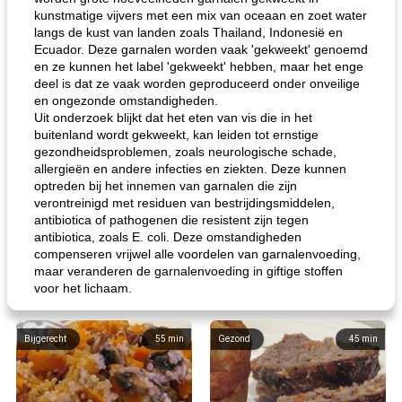
kunstmatige vijvers met een mix van oceaan en zoet water
langs de kust van landen zoals Thailand, Indonesië en
Ecuador. Deze garnalen worden vaak 'gekweekt' genoemd
en ze kunnen het label 'gekweekt' hebben, maar het enge
deel is dat ze vaak worden geproduceerd onder onveilige
en ongezonde omstandigheden.
Uit onderzoek blijkt dat het eten van vis die in het
buitenland wordt gekweekt, kan leiden tot ernstige
gezondheidsproblemen, zoals neurologische schade,
allergieën en andere infecties en ziekten. Deze kunnen
optreden bij het innemen van garnalen die zijn
verontreinigd met residuen van bestrijdingsmiddelen,
antibiotica of pathogenen die resistent zijn tegen
antibiotica, zoals E. coli. Deze omstandigheden
compenseren vrijwel alle voordelen van garnalenvoeding,
maar veranderen de garnalenvoeding in giftige stoffen
voor het lichaam.
Bijgerecht
55
min
Gezond
45
min