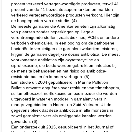
procent verkeerd vertegenwoordigde producten, terwijl 41
procent van de 41 bezochte supermarkten en markten
verkeerd vertegenwoordigde producten verkocht. Hier zijn
de hoogtepunten van de studie: (4)
De meeste garnalen die Amerikanen eten zijn afkomstig
van plaatsen zonder beperkingen op illegale
verontreinigende stoffen, zoals dioxines, PCB's en andere
verboden chemicaliën. In een poging om de pathogene
bacteriën te vernietigen die garnalenkwekerijen teisteren,
krijgen de garnalen dagelijkse doses antibiotica. De meest
voorkomende antibiotica zijn oxytetracycline en
ciprofloxacine, die beide worden gebruikt om infecties bij
de mens te behandelen en het risico op antibiotica-
resistente bacteriën kunnen verhogen. (5)
Een studie uit 2004 gepubliceerd in Marine Pollution
Bulletin omvatte enquêtes over residuen van trimethoprim,
sulfamethoxazol, norfloxacine en oxolinezuur die werden
uitgevoerd in water en modder in garnalenvijvers in
mangrovegebieden in Noord- en Zuid-Vietnam. Uit de
gegevens bleek dat deze antibiotica in alle monsters in
zowel garnalenvijvers als omliggende kanalen werden
gevonden. (6)
Een onderzoek uit 2015, gepubliceerd in het Journal of