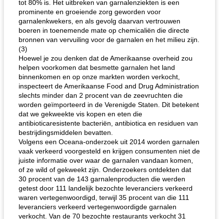
tot 80% is. Het uitbreken van garnalenziekten is een
prominente en groeiende zorg geworden voor
garnalenkwekers, en als gevolg daarvan vertrouwen
boeren in toenemende mate op chemicaliën die directe
bronnen van vervuiling voor de garnalen en het milieu zijn.
(3)
Hoewel je zou denken dat de Amerikaanse overheid zou
helpen voorkomen dat besmette garnalen het land
binnenkomen en op onze markten worden verkocht,
inspecteert de Amerikaanse Food and Drug Administration
slechts minder dan 2 procent van de zeevruchten die
worden geïmporteerd in de Verenigde Staten. Dit betekent
dat we gekweekte vis kopen en eten die
antibioticaresistente bacteriën, antibiotica en residuen van
bestrijdingsmiddelen bevatten.
Volgens een Oceana-onderzoek uit 2014 worden garnalen
vaak verkeerd voorgesteld en krijgen consumenten niet de
juiste informatie over waar de garnalen vandaan komen,
of ze wild of gekweekt zijn. Onderzoekers ontdekten dat
30 procent van de 143 garnalenproducten die werden
getest door 111 landelijk bezochte leveranciers verkeerd
waren vertegenwoordigd, terwijl 35 procent van die 111
leveranciers verkeerd vertegenwoordigde garnalen
verkocht. Van de 70 bezochte restaurants verkocht 31