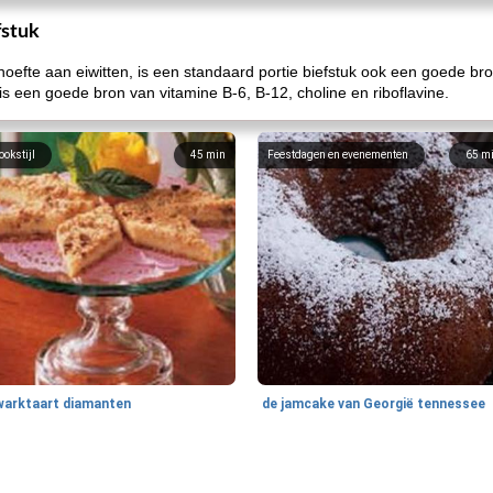
fstuk
hoefte aan eiwitten, is een standaard portie biefstuk ook een goede br
k is een goede bron van vitamine B-6, B-12, choline en riboflavine.
ookstijl
45
min
Feestdagen en evenementen
65
m
warktaart diamanten
de jamcake van Georgië tennessee