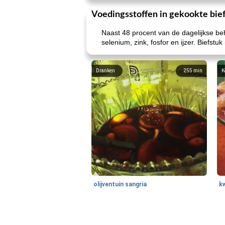
Voedingsstoffen in gekookte bie
Naast 48 procent van de dagelijkse be
selenium, zink, fosfor en ijzer. Biefstu
Dranken
255
min
K
olijventuin sangria
k