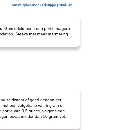
gemakkelijke rijst en hamburger een gerecht diner
oma's griessnockerlsuppe (rund- en griesmeelknoedelsoep)
ons. Gemiddeld heeft een portie magere
sociation. Steaks met meer marmering
 ze nu zeldzaam of goed gedaan eet,
n met een vetgehalte van 5 gram of
 portie van 3,5 ounce, volgens een
 mager, bevat minder dan 10 gram vet,