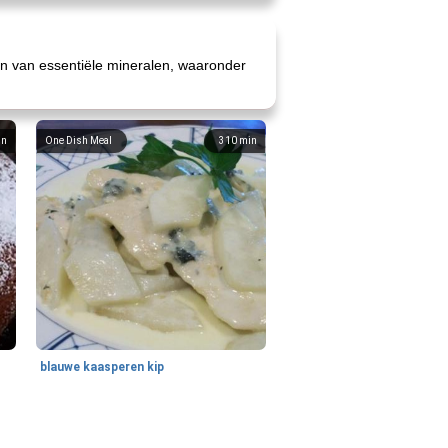
on van essentiële mineralen, waaronder
in
One Dish Meal
310
min
blauwe kaasperen kip