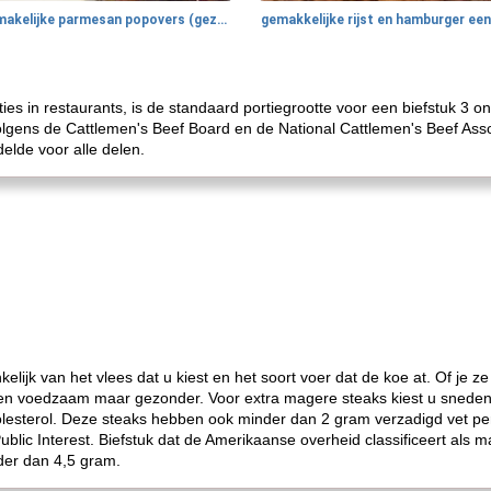
smakelijke parmesan popovers (gezonder!)
es in restaurants, is de standaard portiegrootte voor een biefstuk 3 
volgens de Cattlemen's Beef Board en de National Cattlemen's Beef As
lde voor alle delen.
kelijk van het vlees dat u kiest en het soort voer dat de koe at. Of je
even voedzaam maar gezonder. Voor extra magere steaks kiest u snede
lesterol. Deze steaks hebben ook minder dan 2 gram verzadigd vet per
Public Interest. Biefstuk dat de Amerikaanse overheid classificeert als
der dan 4,5 gram.