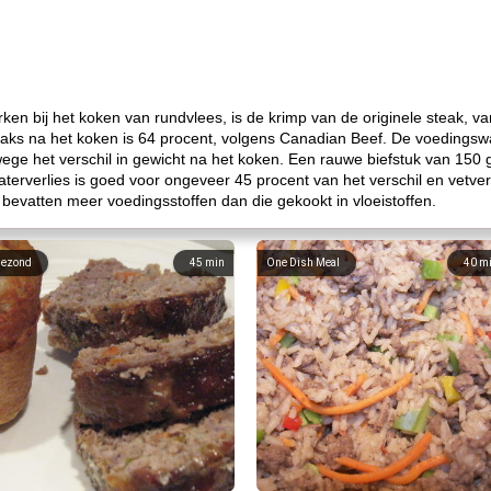
erken bij het koken van rundvlees, is de krimp van de originele steak, 
ks na het koken is 64 procent, volgens Canadian Beef. De voedingswa
wege het verschil in gewicht na het koken. Een rauwe biefstuk van 150
erverlies is goed voor ongeveer 45 procent van het verschil en vetver
 bevatten meer voedingsstoffen dan die gekookt in vloeistoffen.
ezond
45
min
One Dish Meal
40
m