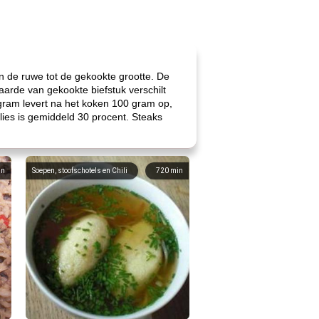
van de ruwe tot de gekookte grootte. De
arde van gekookte biefstuk verschilt
 gram levert na het koken 100 gram op,
lies is gemiddeld 30 procent. Steaks
in
Soepen, stoofschotels en Chili
720
min