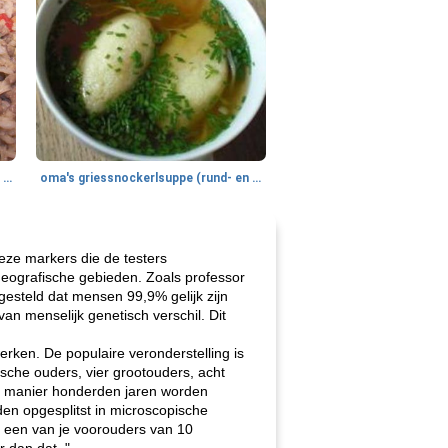
gemakkelijke rijst en hamburger een gerecht diner
oma's griessnockerlsuppe (rund- en griesmeelknoedelsoep)
eze markers die de testers
 geografische gebieden. Zoals professor
esteld dat mensen 99,9% gelijk zijn
n menselijk genetisch verschil. Dit
rken. De populaire veronderstelling is
sche ouders, vier grootouders, acht
lle manier honderden jaren worden
den opgesplitst in microscopische
e een van je voorouders van 10