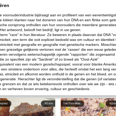
eëren
 voorouderindustrie bijdraagt ​​aan en profiteert van een eenentwintig
 lokken klanten naar het doneren van hun DNA en een flinke som geld i
sche oorsprong onthullen van hun voorouders die meerdere generaties 
Het antwoord, belooft het bedrijf, ligt in uw genen.
term "race" in hun literatuur. Ze beweren in plaats daarvan dat DNA "vo
iciteit, een term die ooit expliciet bedoeld was om cultuur en identiteit
niciteit met geografie en geografie met genetische markers. Misschien 
n een griezelige gelijkenis vertonen met de 'rassen' die een eeuw gele
duceren vervolgens wetenschappelijk ogende "rapporten" die zogenaamd
 zo specifiek zijn als "Sardinië" of zo breed als "Oost-Azië"
equivalent van een modern gezelschapsspel, vooral voor blanke Ameri
een sinistere ondertoon voor alles, die herleeft omdat het een lang v
ras, etniciteit en afkomst worden onthuld in de genen en het bloed, en
 generatie. Hierachter ligt de veronderstelling dat die genen (of variati
e grenzen en dat ze iets betekenisvols onthullen over wie we zijn - iet
n en verheven boven ervaring, cultuur en geschiedenis.
ezond
45
min
One Dish Meal
40
m