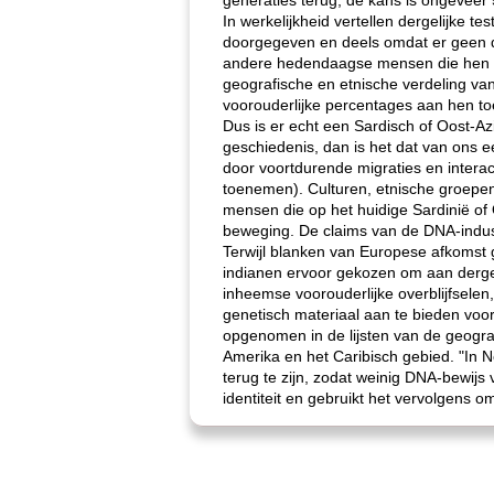
generaties terug, de kans is ongeveer 
In werkelijkheid vertellen dergelijke 
doorgegeven en deels omdat er geen da
andere hedendaagse mensen die hen he
geografische en etnische verdeling va
voorouderlijke percentages aan hen to
Dus is er echt een Sardisch of Oost-Azi
geschiedenis, dan is het dat van ons e
door voortdurende migraties en interac
toenemen). Culturen, etnische groepen 
mensen die op het huidige Sardinië o
beweging. De claims van de DNA-indus
Terwijl blanken van Europese afkomst 
indianen ervoor gekozen om aan derge
inheemse voorouderlijke overblijfselen
genetisch materiaal aan te bieden voor
opgenomen in de lijsten van de geogra
Amerika en het Caribisch gebied. "In N
terug te zijn, zodat weinig DNA-bewijs
identiteit en gebruikt het vervolgens