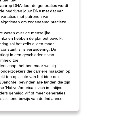
 dan dat. "
r waarop DNA door de generaties wordt
 de bedrijven jouw DNA met dat van
variaties met patronen van
me algoritmen om zogenaamd precieze
t we weten over de menselijke
Afrika en hebben de planeet bevolkt
ring zal het zelfs alleen maar
constant is, is verandering. De
tlegt in een geschiedenis van
mheid toe.
wetenschap, hebben maar weinig
 onderzoekers die carrière maakten op
ekt ten opzichte van het idee om
 23andMe, bevinden alle landen die zijn
'Native American' zich in Latijns-
ders geneigd vijf of meer generaties
ls sluitend bewijs van de Indiaanse