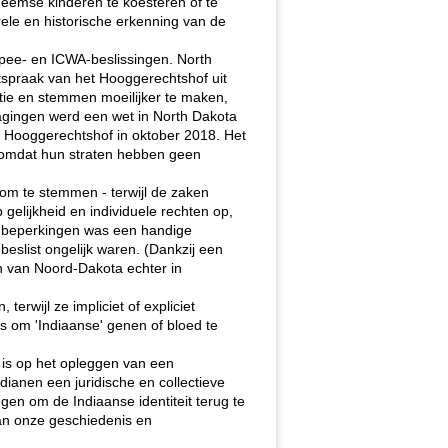
eemse kinderen te koesteren of te
rele en historische erkenning van de
pee- en ICWA-beslissingen. North
itspraak van het Hooggerechtshof uit
tie en stemmen moeilijker te maken,
dagingen werd een wet in North Dakota
et Hooggerechtshof in oktober 2018. Het
en omdat hun straten hebben geen
om te stemmen - terwijl de zaken
elijkheid en individuele rechten op,
ke beperkingen was een handige
eslist ongelijk waren. (Dankzij een
 van Noord-Dakota echter in
terwijl ze impliciet of expliciet
ts om 'Indiaanse' genen of bloed te
d is op het opleggen van een
dianen een juridische en collectieve
en om de Indiaanse identiteit terug te
aan onze geschiedenis en