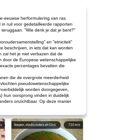
ste-eeuwse herformulering van ras.
n ruil voor gedetailleerde rapporten
teruggaan. "Wie denk je dat je bent?"
oroudersamenstelling" en "etniciteit"
 te beschrijven, in iets dat kan worden
zal het je niet verbazen dat de
den door de Europese wetenschappelijke
 exacte percentages bevatten die
kanen die de overgrote meerderheid
ervlochten pseudowetenschappelijke
 onverbiddelijk worden doorgegeven,
es) hun oorsprong vinden in duidelijk
s anders onzichtbaar. Op deze manier
in
Soepen, stoofschotels en Chili
720
min