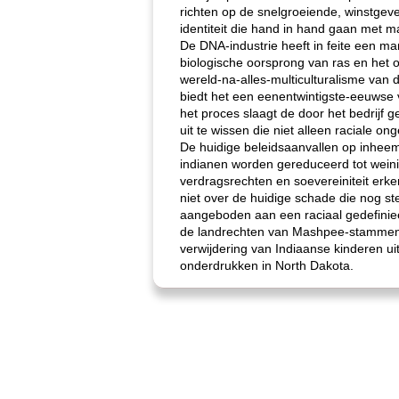
richten op de snelgroeiende, winstgeve
identiteit die hand in hand gaan met 
De DNA-industrie heeft in feite een m
biologische oorsprong van ras en het o
wereld-na-alles-multiculturalisme van
biedt het een eenentwintigste-eeuwse 
het proces slaagt de door het bedrijf 
uit te wissen die niet alleen raciale o
De huidige beleidsaanvallen op inheem
indianen worden gereduceerd tot weini
verdragsrechten en soevereiniteit er
niet over de huidige schade die nog stee
aangeboden aan een raciaal gedefinieer
de landrechten van Mashpee-stammen i
verwijdering van Indiaanse kinderen 
onderdrukken in North Dakota.