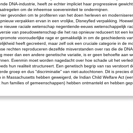
nde DNA-industrie, heeft ze echter impliciet haar progressieve gewich
maatregelen om de inheemse soevereiniteit te ondermijnen.
anier gevonden om te profiteren van het doen herleven en moderniser
pnieuw verpakken ervan in een vrolijke, Disneyfied verpakking. Hoewel 
 de nieuwe raciale wetenschap negentiende-eeuws wetenschappelijk ra
versie van pseudowetenschap die het ras opnieuw reduceert tot een kw
gepromote voorouderlijke rage er gemakkelijk in om de geschiedenis van 
ngelijkheid heeft gecreëerd, maar zelf ook een cruciale categorie in de m
se rechten reproduceren dezelfde misverstanden over ras die de DNA-in
g meer dan een andere genetische variatie, is er geen behoefte aan w
kennen. Evenmin moet worden nagedacht over hoe schade uit het verl
ds hun realiteit structureert. Een genetisch begrip van ras verstoort der
de groep en dus "discriminatie" van niet-autochtonen. Dit is precies d
n Massachusetts hebben geweigerd, de Indian Child Welfare Act (een
uit hun families of gemeenschappen) hebben ontmanteld en hebben ge