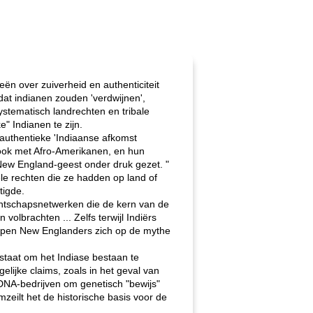
eën over zuiverheid en authenticiteit
at indianen zouden 'verdwijnen',
stematisch landrechten en tribale
" Indianen te zijn.
' authentieke 'Indiaanse afkomst
 ook met Afro-Amerikanen, en hun
New England-geest onder druk gezet. "
ele rechten die ze hadden op land of
tigde.
antschapsnetwerken die de kern van de
volbrachten ... Zelfs terwijl Indiërs
epen New Englanders zich op de mythe
taat om het Indiase bestaan ​​te
elijke claims, zoals in het geval van
DNA-bedrijven om genetisch "bewijs"
mzeilt het de historische basis voor de