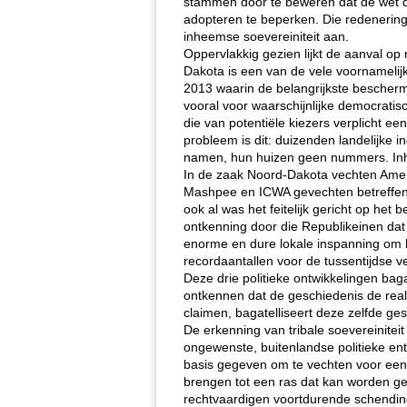
stammen door te beweren dat de wet d
adopteren te beperken. Die redenering,
inheemse soevereiniteit aan.
Oppervlakkig gezien lijkt de aanval 
Dakota is een van de vele voornamelijk
2013 waarin de belangrijkste bescher
vooral voor waarschijnlijke democrati
die van potentiële kiezers verplicht e
probleem is dit: duizenden landelijke 
namen, hun huizen geen nummers. Inh
In de zaak Noord-Dakota vechten Ameri
Mashpee en ICWA gevechten betreffen o
ook al was het feitelijk gericht op he
ontkenning door die Republikeinen dat 
enorme en dure lokale inspanning om
recordaantallen voor de tussentijdse v
Deze drie politieke ontwikkelingen bagat
ontkennen dat de geschiedenis de reali
claimen, bagatelliseert deze zelfde ge
De erkenning van tribale soevereinitei
ongewenste, buitenlandse politieke enti
basis gegeven om te vechten voor een 
brengen tot een ras dat kan worden ge
rechtvaardigen voortdurende schendi