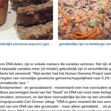
smakelijke parmesan popovers (gezonder!)
s DNA delen, zijn er enkele markers die variaties vertonen. Het zijn d
 bepaalde variaties meer (of minder) gebruikelijk zijn in verschillende
oberts het verwoordt: "Niet eerder had het Human Genome Project vastg
legden van menselijke genetische gemeenschappelijkheid naar 0,1% va
omvattende race. "
fundamenteel - en geracialiseerd - misverstand over hoe voorouders we
etbare percentages bevat van het "bloed" en DNA van onze twee biologi
otouders, enzovoort, en dat deze voorouderlijke lijn kan op een zinvo
chapsjournalist Carl Zimmer uitlegt: "DNA is geen vloeistof die kan wor
art van ons DNA van elke grootouder - maar alleen gemiddeld ... als j