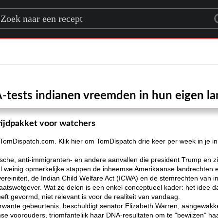
rch for a recipe
tests indianen vreemden in hun eigen l
tijdpakket voor watchers
p TomDispatch.com. Klik hier om TomDispatch drie keer per week in je i
stische, anti-immigranten- en andere aanvallen die president Trump en 
weinig opmerkelijke stappen de inheemse Amerikaanse landrechten en 
ereiniteit, de Indian Child Welfare Act (ICWA) en de stemrechten van in
atswetgever. Wat ze delen is een enkel conceptueel kader: het idee d
t gevormd, niet relevant is voor de realiteit van vandaag.
verwante gebeurtenis, beschuldigt senator Elizabeth Warren, aangewak
se voorouders, triomfantelijk haar DNA-resultaten om te "bewijzen" ha