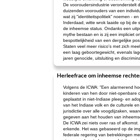
De vooroudersindustrie veronderstelt da
duizenden voorouders van een individu.
wat zij "identiteitspolitiek" noemen -
Inderdaad, witte wrok laaide op bij d
de inheemse status. Ondanks een uitpu
mythe bestaan ​​en is zij een impliciet
bespottelijkheid van een dergelijke posi
Staten veel meer risico's met zich me
een laag geboortegewicht, evenals lage
jaren genocide, uitsluiting en discrimi
Herleefrace om inheemse rechte
Volgens de ICWA: "Een alarmerend hoo
kinderen van hen door niet-openbare o
geplaatst in niet-Indiase pleeg- en ado
van het Indiase volk en de culturele 
jurisdictie over alle voogdijzaken, wa
gegeven aan het houden van inheemse k
De ICWA zei niets over ras of afkomst. 
erkende. Het was gebaseerd op de impl
federale regering van betrekkingen met