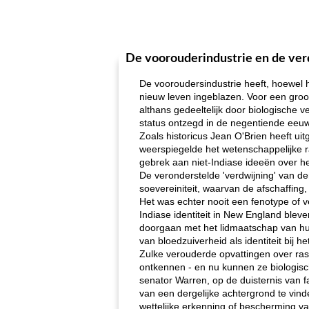
De voorouderindustrie en de ver
De vooroudersindustrie heeft, hoewel hi
nieuw leven ingeblazen. Voor een groo
althans gedeeltelijk door biologische
status ontzegd in de negentiende eeuw 
Zoals historicus Jean O'Brien heeft uit
weerspiegelde het wetenschappelijke 
gebrek aan niet-Indiase ideeën over h
De veronderstelde 'verdwijning' van de
soevereiniteit, waarvan de afschaffing,
Het was echter nooit een fenotype of 
Indiase identiteit in New England bleve
doorgaan met het lidmaatschap van h
van bloedzuiverheid als identiteit bij h
Zulke verouderde opvattingen over ras 
ontkennen - en nu kunnen ze biologische
senator Warren, op de duisternis van 
van een dergelijke achtergrond te vinde
wettelijke erkenning of bescherming va