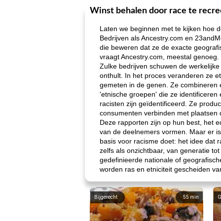
Winst behalen door race te recr
Laten we beginnen met te kijken hoe de
Bedrijven als Ancestry.com en 23andMe
die beweren dat ze de exacte geografi
vraagt ​​Ancestry.com, meestal genoeg. 
Zulke bedrijven schuwen de werkelijke 
onthult. In het proces veranderen ze etn
gemeten in de genen. Ze combineren et
'etnische groepen' die ze identificere
racisten zijn geïdentificeerd. Ze pro
consumenten verbinden met plaatsen die
Deze rapporten zijn op hun best, het 
van de deelnemers vormen. Maar er is 
basis voor racisme doet: het idee dat 
zelfs als onzichtbaar, van generatie tot
gedefinieerde nationale of geografisch
worden ras en etniciteit gescheiden va
Bijgerecht
55
min
G