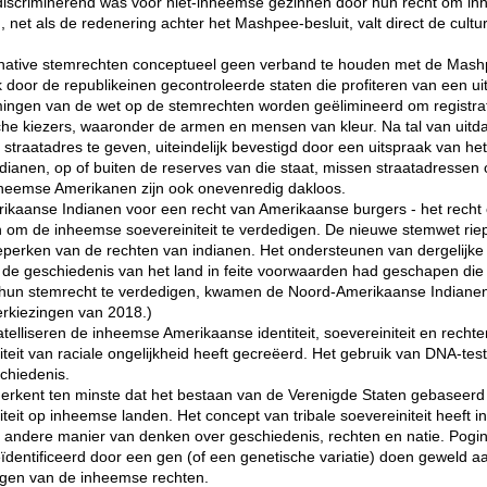
iscriminerend was voor niet-inheemse gezinnen door hun recht om inh
 net als de redenering achter het Mashpee-besluit, valt direct de cultu
op native stemrechten conceptueel geen verband te houden met de Mash
 door de republikeinen gecontroleerde staten die profiteren van een u
mingen van de wet op de stemrechten worden geëlimineerd om registra
sche kiezers, waaronder de armen en mensen van kleur. Na tal van uit
en straatadres te geven, uiteindelijk bevestigd door een uitspraak van h
indianen, op of buiten de reserves van die staat, missen straatadress
eemse Amerikanen zijn ook onevenredig dakloos.
kaanse Indianen voor een recht van Amerikaanse burgers - het recht 
m de inheemse soevereiniteit te verdedigen. De nieuwe stemwet riep g
t beperken van de rechten van indianen. Het ondersteunen van dergelij
de geschiedenis van het land in feite voorwaarden had geschapen die b
 hun stemrecht te verdedigen, kwamen de Noord-Amerikaanse Indianen
erkiezingen van 2018.)
elliseren de inheemse Amerikaanse identiteit, soevereiniteit en rechten, 
teit van raciale ongelijkheid heeft gecreëerd. Het gebruik van DNA-tes
schiedenis.
t erkent ten minste dat het bestaan ​​van de Verenigde Staten gebaseer
teit op inheemse landen. Het concept van tribale soevereiniteit heeft in
andere manier van denken over geschiedenis, rechten en natie. Poging
ïdentificeerd door een gen (of een genetische variatie) doen geweld 
ngen van de inheemse rechten.