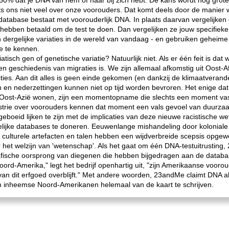
50% dat je DNA van hem of haar bij zich hebt. De kans wordt nog groter
tests ons niet veel over onze voorouders. Dat komt deels door de manie
tabase bestaat met voorouderlijk DNA. In plaats daarvan vergelijken
bben betaald om de test te doen. Dan vergelijken ze jouw specifieke 
n dergelijke variaties in de wereld van vandaag - en gebruiken gehei
e te kennen.
atisch gen of genetische variatie? Natuurlijk niet. Als er één feit is da
en geschiedenis van migraties is. We zijn allemaal afkomstig uit Oost-
ties. Aan dit alles is geen einde gekomen (en dankzij de klimaatverande
en nederzettingen kunnen niet op tijd worden bevroren. Het enige dat 
f Oost-Azië wonen, zijn een momentopname die slechts een moment vas
trie over voorouders kennen dat moment een vals gevoel van duurzaa
geboeid lijken te zijn met de implicaties van deze nieuwe racistische 
lijke databases te doneren. Eeuwenlange mishandeling door koloniale
, culturele artefacten en talen hebben een wijdverbreide scepsis opgew
 het welzijn van 'wetenschap'. Als het gaat om één DNA-testuitrusting,
fische oorsprong van diegenen die hebben bijgedragen aan de database 
oord-Amerika," legt het bedrijf openhartig uit, "zijn Amerikaanse voorou
 van dit erfgoed overblijft." Met andere woorden, 23andMe claimt DNA a
 om inheemse Noord-Amerikanen helemaal van de kaart te schrijven.