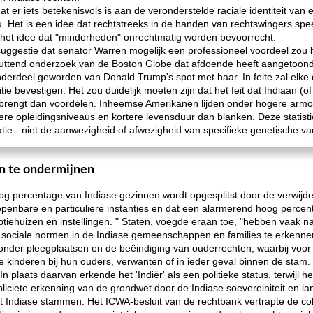
t er iets betekenisvols is aan de veronderstelde raciale identiteit van
 Het is een idee dat rechtstreeks in de handen van rechtswingers speel
 en het idee dat "minderheden" onrechtmatig worden bevoorrecht.
e suggestie dat senator Warren mogelijk een professioneel voordeel zo
ttend onderzoek van de Boston Globe dat afdoende heeft aangetoond dat
 onderdeel geworden van Donald Trump's spot met haar. In feite zal elke 
tie bevestigen. Het zou duidelijk moeten zijn dat het feit dat Indiaan (o
ebrengt dan voordelen. Inheemse Amerikanen lijden onder hogere armoe
re opleidingsniveaus en kortere levensduur dan blanken. Deze statisti
natie - niet de aanwezigheid of afwezigheid van specifieke genetische var
n te ondermijnen
g percentage van Indiase gezinnen wordt opgesplitst door de verwijde
penbare en particuliere instanties en dat een alarmerend hoog percen
ptiehuizen en instellingen. " Staten, voegde eraan toe, "hebben vaak nag
en sociale normen in de Indiase gemeenschappen en families te erkenn
aronder pleegplaatsen en de beëindiging van ouderrechten, waarbij voor 
inderen bij hun ouders, verwanten of in ieder geval binnen de stam.
In plaats daarvan erkende het 'Indiër' als een politieke status, terwijl 
iciete erkenning van de grondwet door de Indiase soevereiniteit en la
 Indiase stammen. Het ICWA-besluit van de rechtbank vertrapte de coll