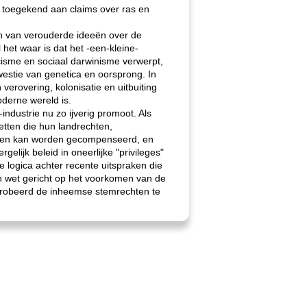
t toegekend aan claims over ras en
en van verouderde ideeën over de
het waar is dat het -een-kleine-
cisme en sociaal darwinisme verwerpt,
estie van genetica en oorsprong. In
verovering, kolonisatie en uitbuiting
oderne wereld is.
dustrie nu zo ijverig promoot. Als
etten die hun landrechten,
eden kan worden gecompenseerd, en
gelijk beleid in oneerlijke "privileges"
e logica achter recente uitspraken die
 wet gericht op het voorkomen van de
probeerd de inheemse stemrechten te