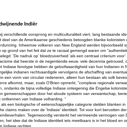
dwijnende Indiër
j verschillende oorsprong en multiculturaliteit viert, lang bestaande ide
t deel van de Amerikaanse geschiedenis betoogden blanke kolonisten d
 verdunning. Inheemse volkeren van New England werden bijvoorbeeld sy
op grond van het feit dat ze te raciaal gemengd waren om "authentieke
gelegd: 'De nadruk op' bloedzuiverheid 'als een centraal criterium voor
racisme dat heerste in de negentiende eeuw. vele decennia getrouwd,
et Indiase fenotype hebben de geloofwaardigheid van hun Indianen in 
rgelijke indianen rechtvaardigde vervolgens de afschaffing van eventu
 in een vorm van circulair redeneren, alleen hun bestaan ​​als volk beves
verre afkomst, maar, zoals O'Brien opmerkt, "complexe regionale verw
n, ondanks de bijna volledige Indiase onteigening die Engelse kolonisten 
un gemeenschappen door het aloude systeem van verwantschap, beri
et ontkennen van Indiase volharding. "
als een biologische of wetenschappelijke categorie stelden blanken in s
 claims maken over de 'Indiase' identiteit. Tot voor kort berustten derg
familieverhalen. Tegenwoordig versterkt het vermeende vermogen van 
n, het idee dat de Indiase identiteit iets meetbaars is in het bloed en o
n Indiase rechten.