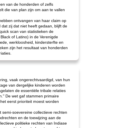
 een van de honderden of zelfs
t die van plan zijn om aan te vallen
u hebben ontvangen van haar claim op
 zij dat niet heeft gedaan, blijft de
quick scan van statistieken de
f Black of Latino) in de Verenigde
de, werkloosheid, kindersterfte en
eken zijn het resultaat van honderden
iaties.
ring, vaak ongerechtvaardigd, van hun
tage van dergelijke kinderen worden
elaten de essentiële tribale relaties
en." De wet gaf stammen primaire
het eerst prioriteit moest worden
het semi-soevereine collectieve rechten
ndrechten en de toewijzing aan de
ectieve politieke rechten van Indiase