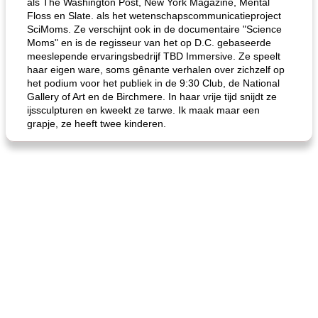
als The Washington Post, New York Magazine, Mental
de jamcake van Georgië tennessee
blauwe kaasperen kip
Floss en Slate. als het wetenschapscommunicatieproject
SciMoms. Ze verschijnt ook in de documentaire "Science
Moms" en is de regisseur van het op D.C. gebaseerde
meeslepende ervaringsbedrijf TBD Immersive. Ze speelt
haar eigen ware, soms gênante verhalen over zichzelf op
het podium voor het publiek in de 9:30 Club, de National
Gallery of Art en de Birchmere. In haar vrije tijd snijdt ze
ijssculpturen en kweekt ze tarwe. Ik maak maar een
grapje, ze heeft twee kinderen.