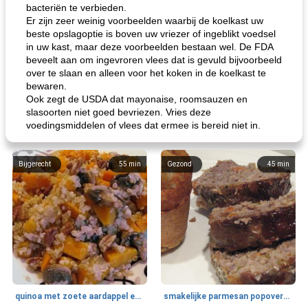
bacteriën te verbieden.
Er zijn zeer weinig voorbeelden waarbij de koelkast uw
beste opslagoptie is boven uw vriezer of ingeblikt voedsel
in uw kast, maar deze voorbeelden bestaan ​​wel. De FDA
beveelt aan om ingevroren vlees dat is gevuld bijvoorbeeld
over te slaan en alleen voor het koken in de koelkast te
bewaren.
Ook zegt de USDA dat mayonaise, roomsauzen en
slasoorten niet goed bevriezen. Vries deze
voedingsmiddelen of vlees dat ermee is bereid niet in.
Bijgerecht
55
min
Gezond
45
min
quinoa met zoete aardappel en champignons
smakelijke parmesan popovers (gezonder!)