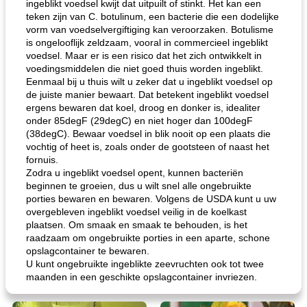
ingeblikt voedsel kwijt dat uitpuilt of stinkt. Het kan een
teken zijn van C. botulinum, een bacterie die een dodelijke
vorm van voedselvergiftiging kan veroorzaken. Botulisme
is ongelooflijk zeldzaam, vooral in commercieel ingeblikt
voedsel. Maar er is een risico dat het zich ontwikkelt in
voedingsmiddelen die niet goed thuis worden ingeblikt.
Eenmaal bij u thuis wilt u zeker dat u ingeblikt voedsel op
de juiste manier bewaart. Dat betekent ingeblikt voedsel
ergens bewaren dat koel, droog en donker is, idealiter
onder 85degF (29degC) en niet hoger dan 100degF
(38degC). Bewaar voedsel in blik nooit op een plaats die
vochtig of heet is, zoals onder de gootsteen of naast het
fornuis.
Zodra u ingeblikt voedsel opent, kunnen bacteriën
beginnen te groeien, dus u wilt snel alle ongebruikte
porties bewaren en bewaren. Volgens de USDA kunt u uw
overgebleven ingeblikt voedsel veilig in de koelkast
plaatsen. Om smaak en smaak te behouden, is het
raadzaam om ongebruikte porties in een aparte, schone
opslagcontainer te bewaren.
U kunt ongebruikte ingeblikte zeevruchten ook tot twee
maanden in een geschikte opslagcontainer invriezen.