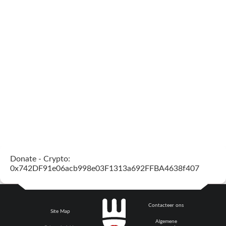
Donate - Crypto:
0x742DF91e06acb998e03F1313a692FFBA4638f407
Contacteer ons
Site Map
Algemene