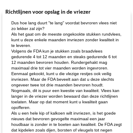
Richtlijnen voor opslag in de vriezer
One Dish Meal
40
min
Soepen, stoofschotels en Chili
720
min
Dus hoe lang duurt "te lang" voordat bevroren vlees niet
zo lekker zal zijn?
Als het gaat om de meeste ongekookte stukken rundvlees,
kunt u deze enkele maanden invriezen zonder kwaliteit in
te leveren.
Volgens de FDA kun je stukken zoals braadvlees
gedurende 4 tot 12 maanden en steaks gedurende 6 tot
12 maanden bevroren houden. Rundergehakt mag
maximaal drie tot vier maanden worden ingevroren.
gemakkelijke rijst en hamburger een gerecht diner
oma's griessnockerlsuppe (rund- en griesmeelknoedelsoep)
Eenmaal gekookt, kunt u die vlezige restjes ook veilig
invriezen. Maar de FDA beveelt aan dat u deze slechts
ongeveer twee tot drie maanden bevroren houdt.
Nogmaals, dit is puur een kwestie van kwaliteit. Vlees kan
langer in de vriezer worden bewaard dan deze richtlijnen
toelaten. Maar op dat moment kunt u kwaliteit gaan
opofferen.
Als u een hele kip of kalkoen wilt invriezen, is het goede
nieuws dat bevroren gevogelte maximaal een jaar
houdbaar is zonder in te boeten aan kwaliteit. De FDA zegt
dat kipdelen zoals dijen, borsten of vleugels tot negen