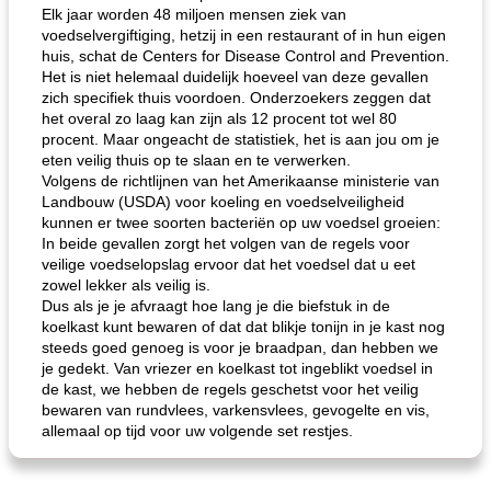
Elk jaar worden 48 miljoen mensen ziek van
voedselvergiftiging, hetzij in een restaurant of in hun eigen
huis, schat de Centers for Disease Control and Prevention.
Het is niet helemaal duidelijk hoeveel van deze gevallen
zich specifiek thuis voordoen. Onderzoekers zeggen dat
het overal zo laag kan zijn als 12 procent tot wel 80
procent. Maar ongeacht de statistiek, het is aan jou om je
eten veilig thuis op te slaan en te verwerken.
Volgens de richtlijnen van het Amerikaanse ministerie van
Landbouw (USDA) voor koeling en voedselveiligheid
kunnen er twee soorten bacteriën op uw voedsel groeien:
In beide gevallen zorgt het volgen van de regels voor
veilige voedselopslag ervoor dat het voedsel dat u eet
zowel lekker als veilig is.
Dus als je je afvraagt ​​hoe lang je die biefstuk in de
koelkast kunt bewaren of dat dat blikje tonijn in je kast nog
steeds goed genoeg is voor je braadpan, dan hebben we
je gedekt. Van vriezer en koelkast tot ingeblikt voedsel in
de kast, we hebben de regels geschetst voor het veilig
bewaren van rundvlees, varkensvlees, gevogelte en vis,
allemaal op tijd voor uw volgende set restjes.