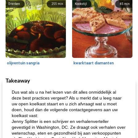
Dranken
255
min
Kookstijl
45
min
olijventuin sangria
kwarktaart diamanten
Takeaway
Feestdagen en evenementen
65
min
One Dish Meal
310
min
Dus wat als u na het lezen van dit alles onmiddellijk al
deze best practices vergeet? Als u merkt dat u leeg naar
uw open koelkast staart en u zich afvraagt ​​wat u moet
doen, houd dan de volgende contactgegevens aan uw
koelkast vast:
Jenny Splitter is een schrijver en verhalenverteller
gevestigd in Washington, DC. Ze draagt ​​ook verhalen over
wetenschap, eten en gezondheid bij aan verkooppunten