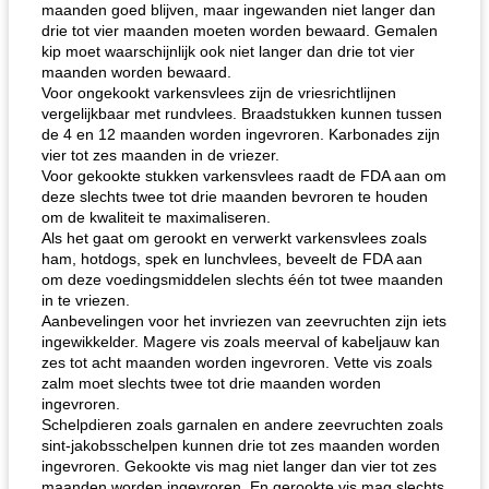
maanden goed blijven, maar ingewanden niet langer dan
drie tot vier maanden moeten worden bewaard. Gemalen
kip moet waarschijnlijk ook niet langer dan drie tot vier
maanden worden bewaard.
Voor ongekookt varkensvlees zijn de vriesrichtlijnen
vergelijkbaar met rundvlees. Braadstukken kunnen tussen
de 4 en 12 maanden worden ingevroren. Karbonades zijn
vier tot zes maanden in de vriezer.
Voor gekookte stukken varkensvlees raadt de FDA aan om
deze slechts twee tot drie maanden bevroren te houden
om de kwaliteit te maximaliseren.
Als het gaat om gerookt en verwerkt varkensvlees zoals
ham, hotdogs, spek en lunchvlees, beveelt de FDA aan
om deze voedingsmiddelen slechts één tot twee maanden
in te vriezen.
Aanbevelingen voor het invriezen van zeevruchten zijn iets
ingewikkelder. Magere vis zoals meerval of kabeljauw kan
zes tot acht maanden worden ingevroren. Vette vis zoals
zalm moet slechts twee tot drie maanden worden
ingevroren.
Schelpdieren zoals garnalen en andere zeevruchten zoals
sint-jakobsschelpen kunnen drie tot zes maanden worden
ingevroren. Gekookte vis mag niet langer dan vier tot zes
maanden worden ingevroren. En gerookte vis mag slechts