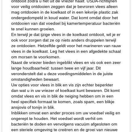
ontdooit zodra u het uit de vriezer haalt. USDA-richtlijnen
voor veilig ontdooien zeggen dat je bevroren vlees alleen
mag ontdooien in de koelkast of in een lekvrije plastic zak
ondergedompeld in koud water. Dat komt omdat door het
ontdooien van dat voedsel bij kamertemperatuur bacteriën
te snel kunnen groeien.
En terwijl je dat ijzige vlees in de koelkast ontdooit, wil je er
ook voor zorgen dat ze op niets anders druppelen terwijl
ze ontdooien. Hetzelfde geldt voor het marineren van rauw
vlees in de koelkast. Leg het vlees in een afgedekte schaal
om morsen te voorkomen.
Naast de vriezer bieden ingeblikt vlees en vis ook een zeer
lange houdbaarheid: tussen twee en vijf jaar. Dit
veronderstelt dat u deze voedingsmiddelen in de juiste
omstandigheden bewaart.
Uw opties voor vlees in blik en vis zijn echter beperkter
dan wat u in uw vriezer of koelkast kunt bewaren. Dit komt
omdat vlees en vis in blik de neiging hebben om in een
heel specifiek formaat te komen, zoals spam, een blikje
ansjovis of tonijn in blik.
Inblikken omvat een ander proces om uw voedsel veilig en
ongerept te houden. Het voedsel wordt verhit om
bacteriën te doden en vervolgens vacuüm afgesloten om
een ​​steriele omgeving te creëren en de groei van nieuwe