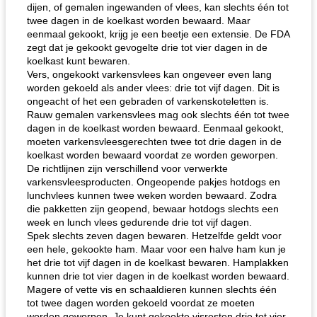
dijen, of gemalen ingewanden of vlees, kan slechts één tot
twee dagen in de koelkast worden bewaard. Maar
eenmaal gekookt, krijg je een beetje een extensie. De FDA
zegt dat je gekookt gevogelte drie tot vier dagen in de
koelkast kunt bewaren.
Vers, ongekookt varkensvlees kan ongeveer even lang
worden gekoeld als ander vlees: drie tot vijf dagen. Dit is
ongeacht of het een gebraden of varkenskoteletten is.
Rauw gemalen varkensvlees mag ook slechts één tot twee
dagen in de koelkast worden bewaard. Eenmaal gekookt,
moeten varkensvleesgerechten twee tot drie dagen in de
koelkast worden bewaard voordat ze worden geworpen.
De richtlijnen zijn verschillend voor verwerkte
varkensvleesproducten. Ongeopende pakjes hotdogs en
lunchvlees kunnen twee weken worden bewaard. Zodra
die pakketten zijn geopend, bewaar hotdogs slechts een
week en lunch vlees gedurende drie tot vijf dagen.
Spek slechts zeven dagen bewaren. Hetzelfde geldt voor
een hele, gekookte ham. Maar voor een halve ham kun je
het drie tot vijf dagen in de koelkast bewaren. Hamplakken
kunnen drie tot vier dagen in de koelkast worden bewaard.
Magere of vette vis en schaaldieren kunnen slechts één
tot twee dagen worden gekoeld voordat ze moeten
worden geworpen. Je kunt gekookte visresten drie tot vier