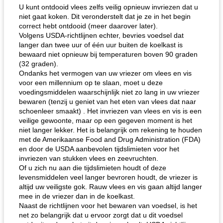
U kunt ontdooid vlees zelfs veilig opnieuw invriezen dat u
niet gaat koken. Dit veronderstelt dat je ze in het begin
correct hebt ontdooid (meer daarover later).
Volgens USDA-richtlijnen echter, bevries voedsel dat
langer dan twee uur of één uur buiten de koelkast is
bewaard niet opnieuw bij temperaturen boven 90 graden
(32 graden).
Ondanks het vermogen van uw vriezer om vlees en vis
voor een millennium op te slaan, moet u deze
voedingsmiddelen waarschijnlijk niet zo lang in uw vriezer
bewaren (tenzij u geniet van het eten van vlees dat naar
schoenleer smaakt) . Het invriezen van vlees en vis is een
veilige gewoonte, maar op een gegeven moment is het
niet langer lekker. Het is belangrijk om rekening te houden
met de Amerikaanse Food and Drug Administration (FDA)
en door de USDA aanbevolen tijdslimieten voor het
invriezen van stukken vlees en zeevruchten.
Of u zich nu aan die tijdslimieten houdt of deze
levensmiddelen veel langer bevroren houdt, de vriezer is
altijd uw veiligste gok. Rauw vlees en vis gaan altijd langer
mee in de vriezer dan in de koelkast.
Naast de richtlijnen voor het bewaren van voedsel, is het
net zo belangrijk dat u ervoor zorgt dat u dit voedsel