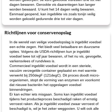
dagen bewaren. Gerookte vis daarentegen kan langer
worden bewaard. U kunt het 14 dagen veilig bewaren.
Eenmaal geopend, kan ingeblikte vis zoals tonijn veilig
worden gekoeld gedurende drie tot vier dagen.
Richtlijnen voor conservenopslag
In de wereld van veilige voedselopslag is ingeblikt voedsel
een echte zegen. Het biedt veel betaalbare en duurzame
opties. Volgens de USDA-richtlijnen kun je ingeblikt
voedsel twee tot vijf jaar bewaren, of het nu vis, gevogelte,
varkensvlees of rundvlees is.
Commercieel ingeblikt voedsel wordt in een steriele,
vacuüm verzegelde container geplaatst en met warmte
verwerkt bij 250degF (121degC). Dit proces doodt micro-
organismen, stopt de vorming van enzymen en voorkomt
dat nieuwe bacteriën het opgeslagen voedsel
binnendringen.
Er kan echter iets misgaan. Soms kan ingeblikt voedsel
tijdens het productieproces beschadigd raken of ernstig
verroest raken. Als je ingeblikt voedsel zwaar verroest of
beschadigd is, wil je het zeker weggooien. U wilt ook alle