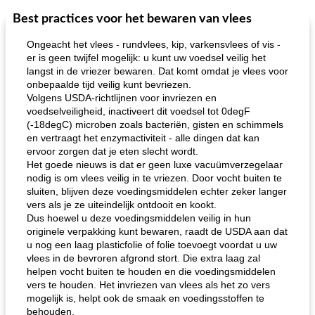
Best practices voor het bewaren van vlees
Ongeacht het vlees - rundvlees, kip, varkensvlees of vis -
er is geen twijfel mogelijk: u kunt uw voedsel veilig het
langst in de vriezer bewaren. Dat komt omdat je vlees voor
onbepaalde tijd veilig kunt bevriezen.
Volgens USDA-richtlijnen voor invriezen en
voedselveiligheid, inactiveert dit voedsel tot 0degF
(-18degC) microben zoals bacteriën, gisten en schimmels
en vertraagt ​​het enzymactiviteit - alle dingen dat kan
ervoor zorgen dat je eten slecht wordt.
Het goede nieuws is dat er geen luxe vacuümverzegelaar
nodig is om vlees veilig in te vriezen. Door vocht buiten te
sluiten, blijven deze voedingsmiddelen echter zeker langer
vers als je ze uiteindelijk ontdooit en kookt.
Dus hoewel u deze voedingsmiddelen veilig in hun
originele verpakking kunt bewaren, raadt de USDA aan dat
u nog een laag plasticfolie of folie toevoegt voordat u uw
vlees in de bevroren afgrond stort. Die extra laag zal
helpen vocht buiten te houden en die voedingsmiddelen
vers te houden. Het invriezen van vlees als het zo vers
mogelijk is, helpt ook de smaak en voedingsstoffen te
behouden.