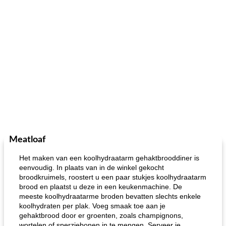
Meatloaf
Het maken van een koolhydraatarm gehaktbrooddiner is
eenvoudig. In plaats van in de winkel gekocht
broodkruimels, roostert u een paar stukjes koolhydraatarm
brood en plaatst u deze in een keukenmachine. De
meeste koolhydraatarme broden bevatten slechts enkele
koolhydraten per plak. Voeg smaak toe aan je
gehaktbrood door er groenten, zoals champignons,
wortelen of sperziebonen in te mengen. Serveer je