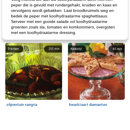
peper die is gevuld met rundergehakt, kruiden en kaas en
vervolgens wordt gebakken. Laat broodkruimels weg en
bedek de peper met koolhydraatarme spaghettisaus.
Serveer met een gooide salade vol koolhydraatarme
groenten zoals sla, tomaten en komkommers, overgoten
met een koolhydraatarme dressing.
Dranken
255
min
Kookstijl
45
min
olijventuin sangria
kwarktaart diamanten
Feestdagen en evenementen
65
min
One Dish Meal
310
min