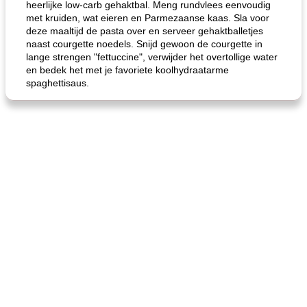
heerlijke low-carb gehaktbal. Meng rundvlees eenvoudig
met kruiden, wat eieren en Parmezaanse kaas. Sla voor
deze maaltijd de pasta over en serveer gehaktballetjes
naast courgette noedels. Snijd gewoon de courgette in
lange strengen "fettuccine", verwijder het overtollige water
en bedek het met je favoriete koolhydraatarme
spaghettisaus.
gemakkelijke rijst en hamburger een gerecht diner
oma's griessnockerlsuppe (rund- en griesmeelknoedelsoep)