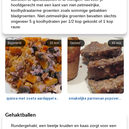
hoofdgerecht met een kant van niet-zetmeelrijke,
koolhydraatarme groenten zoals sommige gebakken
bladgroenten. Niet-zetmeelrijke groenten bevatten slechts
ongeveer 5 g koolhydraten per 1/2 kop gekookt of 1 kop
rauw.
Bijgerecht
55
min
Gezond
45
min
quinoa met zoete aardappel en champignons
smakelijke parmesan popovers (gezonder!)
Gehaktballen
One Dish Meal
40
min
Soepen, stoofschotels en Chili
720
min
Rundergehakt, een beetje kruiden en kaas zorgt voor een