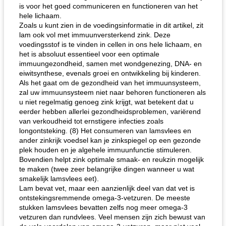
is voor het goed communiceren en functioneren van het
hele lichaam.
Zoals u kunt zien in de voedingsinformatie in dit artikel, zit
lam ook vol met immuunversterkend zink. Deze
voedingsstof is te vinden in cellen in ons hele lichaam, en
het is absoluut essentieel voor een optimale
immuungezondheid, samen met wondgenezing, DNA- en
eiwitsynthese, evenals groei en ontwikkeling bij kinderen.
Als het gaat om de gezondheid van het immuunsysteem,
zal uw immuunsysteem niet naar behoren functioneren als
u niet regelmatig genoeg zink krijgt, wat betekent dat u
eerder hebben allerlei gezondheidsproblemen, variërend
van verkoudheid tot ernstigere infecties zoals
longontsteking. (8) Het consumeren van lamsvlees en
ander zinkrijk voedsel kan je zinkspiegel op een gezonde
plek houden en je algehele immuunfunctie stimuleren.
Bovendien helpt zink optimale smaak- en reukzin mogelijk
te maken (twee zeer belangrijke dingen wanneer u wat
smakelijk lamsvlees eet).
Lam bevat vet, maar een aanzienlijk deel van dat vet is
ontstekingsremmende omega-3-vetzuren. De meeste
stukken lamsvlees bevatten zelfs nog meer omega-3
vetzuren dan rundvlees. Veel mensen zijn zich bewust van