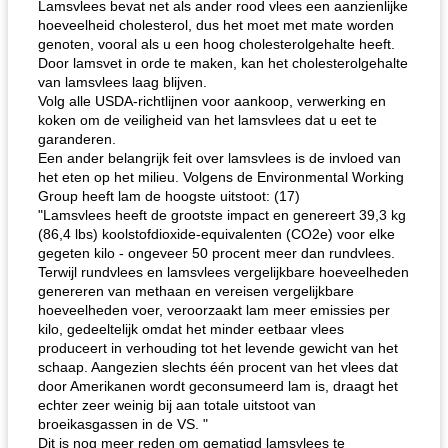
Lamsvlees bevat net als ander rood vlees een aanzienlijke
hoeveelheid cholesterol, dus het moet met mate worden
genoten, vooral als u een hoog cholesterolgehalte heeft.
Door lamsvet in orde te maken, kan het cholesterolgehalte
van lamsvlees laag blijven.
Volg alle USDA-richtlijnen voor aankoop, verwerking en
koken om de veiligheid van het lamsvlees dat u eet te
garanderen.
Een ander belangrijk feit over lamsvlees is de invloed van
het eten op het milieu. Volgens de Environmental Working
Group heeft lam de hoogste uitstoot: (17)
"Lamsvlees heeft de grootste impact en genereert 39,3 kg
(86,4 lbs) koolstofdioxide-equivalenten (CO2e) voor elke
gegeten kilo - ongeveer 50 procent meer dan rundvlees.
Terwijl rundvlees en lamsvlees vergelijkbare hoeveelheden
genereren van methaan en vereisen vergelijkbare
hoeveelheden voer, veroorzaakt lam meer emissies per
kilo, gedeeltelijk omdat het minder eetbaar vlees
produceert in verhouding tot het levende gewicht van het
schaap. Aangezien slechts één procent van het vlees dat
door Amerikanen wordt geconsumeerd lam is, draagt ​​het
echter zeer weinig bij aan totale uitstoot van
broeikasgassen in de VS. "
Dit is nog meer reden om gematigd lamsvlees te