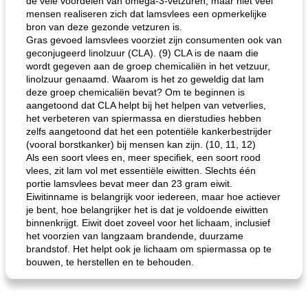
de vele voordelen van omega-3-vetzuren, maar niet veel
mensen realiseren zich dat lamsvlees een opmerkelijke
bron van deze gezonde vetzuren is.
Gras gevoed lamsvlees voorziet zijn consumenten ook van
geconjugeerd linolzuur (CLA). (9) CLA is de naam die
wordt gegeven aan de groep chemicaliën in het vetzuur,
linolzuur genaamd. Waarom is het zo geweldig dat lam
deze groep chemicaliën bevat? Om te beginnen is
aangetoond dat CLA helpt bij het helpen van vetverlies,
het verbeteren van spiermassa en dierstudies hebben
zelfs aangetoond dat het een potentiële kankerbestrijder
(vooral borstkanker) bij mensen kan zijn. (10, 11, 12)
Als een soort vlees en, meer specifiek, een soort rood
vlees, zit lam vol met essentiële eiwitten. Slechts één
portie lamsvlees bevat meer dan 23 gram eiwit.
Eiwitinname is belangrijk voor iedereen, maar hoe actiever
je bent, hoe belangrijker het is dat je voldoende eiwitten
binnenkrijgt. Eiwit doet zoveel voor het lichaam, inclusief
het voorzien van langzaam brandende, duurzame
brandstof. Het helpt ook je lichaam om spiermassa op te
bouwen, te herstellen en te behouden.