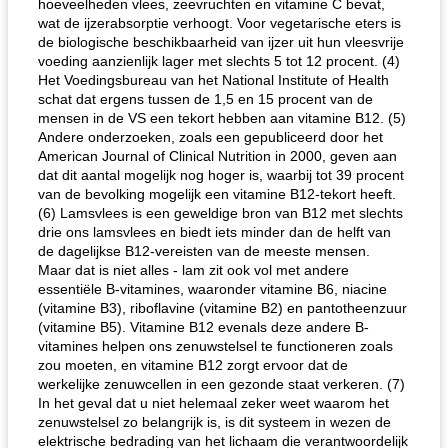
hoeveelheden vlees, zeevruchten en vitamine C bevat,
wat de ijzerabsorptie verhoogt. Voor vegetarische eters is
de biologische beschikbaarheid van ijzer uit hun vleesvrije
voeding aanzienlijk lager met slechts 5 tot 12 procent. (4)
Het Voedingsbureau van het National Institute of Health
schat dat ergens tussen de 1,5 en 15 procent van de
mensen in de VS een tekort hebben aan vitamine B12. (5)
Andere onderzoeken, zoals een gepubliceerd door het
American Journal of Clinical Nutrition in 2000, geven aan
dat dit aantal mogelijk nog hoger is, waarbij tot 39 procent
van de bevolking mogelijk een vitamine B12-tekort heeft.
(6) Lamsvlees is een geweldige bron van B12 met slechts
drie ons lamsvlees en biedt iets minder dan de helft van
de dagelijkse B12-vereisten van de meeste mensen.
Maar dat is niet alles - lam zit ook vol met andere
essentiële B-vitamines, waaronder vitamine B6, niacine
(vitamine B3), riboflavine (vitamine B2) en pantotheenzuur
(vitamine B5). Vitamine B12 evenals deze andere B-
vitamines helpen ons zenuwstelsel te functioneren zoals
zou moeten, en vitamine B12 zorgt ervoor dat de
werkelijke zenuwcellen in een gezonde staat verkeren. (7)
In het geval dat u niet helemaal zeker weet waarom het
zenuwstelsel zo belangrijk is, is dit systeem in wezen de
elektrische bedrading van het lichaam die verantwoordelijk