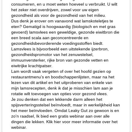
consumeren, en u moet weten hoeveel u verbruikt. U wilt
het zeker niet overdrijven, zowel voor uw eigen
gezondheid als voor de gezondheid van het milieu.
Dus denk je erover om vanavond wat lamskoteletjes te
eten? Gematigd is hoogwaardig (biologisch en met gras
gevoerd) lamsvlees een geweldige, gezonde eiwitbron die
een breed scala aan geconcentreerde en
gezondheidsbevorderende voedingsstoffen biedt.
Lamsvlees is bijvoorbeeld een uitstekende ijzerbron,
gezondheidspromotor van het zenuwstelsel,
immuunversterker, rijke bron van gezonde vetten en
eiwitrijke krachtpatser.
Lam wordt vaak vergeten of over het hoofd gezien op
restaurantmenu's en boodschappenlijsten, maar na het
lezen van dit artikel en het uitproberen van enkele van
mijn lamsrecepten, denk ik dat je misschien lam aan je
rotatie wilt toevoegen van opties voor gezond vlees.
Je zou denken dat een lekkende darm alleen het
spijsverteringsstelsel beïnvloedt, maar in werkelijkheid kan
het meer beïnvloeden. Omdat Leaky Gut zo gewoon is en
zo'n raadsel, Ik bied een gratis webinar aan over alle
dingen die lekken. Klik hier voor meer informatie over het
webinar.