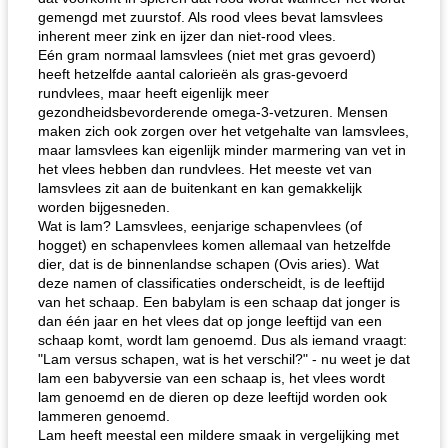
gemengd met zuurstof. Als rood vlees bevat lamsvlees
inherent meer zink en ijzer dan niet-rood vlees.
Eén gram normaal lamsvlees (niet met gras gevoerd)
heeft hetzelfde aantal calorieën als gras-gevoerd
rundvlees, maar heeft eigenlijk meer
gezondheidsbevorderende omega-3-vetzuren. Mensen
maken zich ook zorgen over het vetgehalte van lamsvlees,
maar lamsvlees kan eigenlijk minder marmering van vet in
het vlees hebben dan rundvlees. Het meeste vet van
lamsvlees zit aan de buitenkant en kan gemakkelijk
worden bijgesneden.
Wat is lam? Lamsvlees, eenjarige schapenvlees (of
hogget) en schapenvlees komen allemaal van hetzelfde
dier, dat is de binnenlandse schapen (Ovis aries). Wat
deze namen of classificaties onderscheidt, is de leeftijd
van het schaap. Een babylam is een schaap dat jonger is
dan één jaar en het vlees dat op jonge leeftijd van een
schaap komt, wordt lam genoemd. Dus als iemand vraagt:
"Lam versus schapen, wat is het verschil?" - nu weet je dat
lam een ​​babyversie van een schaap is, het vlees wordt
lam genoemd en de dieren op deze leeftijd worden ook
lammeren genoemd.
Lam heeft meestal een mildere smaak in vergelijking met