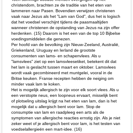
christendom, brachten ze de traditie van het eten van
lammeren naar Pasen. Bovendien verwijzen christenen
vaak naar Jezus als het "Lam van God", dus het is logisch
dat het voedsel verschijnt tijdens de paasmaaltijden
wanneer christenen de opstanding van Jezus na zijn offer
herdenken. (15) Daarom is het een van de top 10 Bijbelse
voedingsmiddelen die genezen.
Per hoofd van de bevolking zijn Nieuw-Zeeland, Australië,
Griekenland, Uruguay en Ierland de grootste
consumenten van lams- en schapenvlees. Als u
"lamsvlees" ziet op een lamsvleesetiket, betekent dit dat
het lam is geslacht tussen maart en oktober. Lamsvlees
wordt vaak gecombineerd met muntgelei, vooral in de
Britse keuken. Franse recepten hebben de neiging om
minder vaak lam te koken.
Het is mogelijk allergisch te zijn voor elk soort vlees. Als u
een verstopte neus, een loopneus ervaart, misselijk bent
of plotseling uitslag krijgt na het eten van lam, dan is het
mogelijk dat u allergisch bent voor lam. Stop de
consumptie van lam en raadpleeg een arts als de
symptomen van allergische reacties ernstig zijn. Als je niet
zeker weet of je allergisch bent voor lam, is het testen van
voedselallergieën een mart-idee. (16)