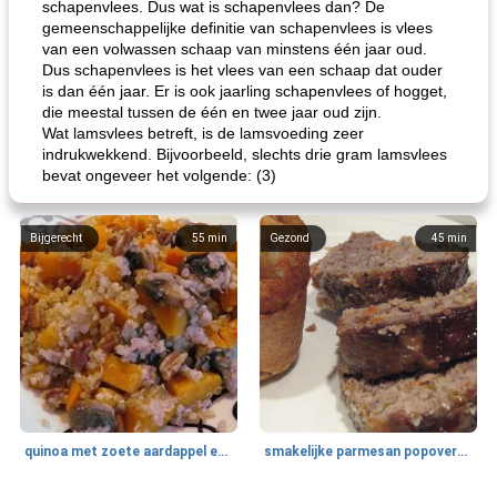
schapenvlees. Dus wat is schapenvlees dan? De
gemeenschappelijke definitie van schapenvlees is vlees
van een volwassen schaap van minstens één jaar oud.
Dus schapenvlees is het vlees van een schaap dat ouder
is dan één jaar. Er is ook jaarling schapenvlees of hogget,
die meestal tussen de één en twee jaar oud zijn.
Wat lamsvlees betreft, is de lamsvoeding zeer
indrukwekkend. Bijvoorbeeld, slechts drie gram lamsvlees
bevat ongeveer het volgende: (3)
Bijgerecht
55
min
Gezond
45
min
quinoa met zoete aardappel en champignons
smakelijke parmesan popovers (gezonder!)