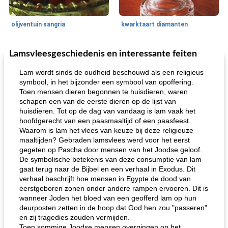
olijventuin sangria
kwarktaart diamanten
Lamsvleesgeschiedenis en interessante feiten
Feestdagen en evenementen
65
min
One Dish Meal
310
min
Lam wordt sinds de oudheid beschouwd als een religieus
symbool, in het bijzonder een symbool van opoffering.
Toen mensen dieren begonnen te huisdieren, waren
schapen een van de eerste dieren op de lijst van
huisdieren. Tot op de dag van vandaag is lam vaak het
hoofdgerecht van een paasmaaltijd of een paasfeest.
Waarom is lam het vlees van keuze bij deze religieuze
maaltijden? Gebraden lamsvlees werd voor het eerst
gegeten op Pascha door mensen van het Joodse geloof.
de jamcake van Georgië tennessee
blauwe kaasperen kip
De symbolische betekenis van deze consumptie van lam
gaat terug naar de Bijbel en een verhaal in Exodus. Dit
verhaal beschrijft hoe mensen in Egypte de dood van
eerstgeboren zonen onder andere rampen ervoeren. Dit is
wanneer Joden het bloed van een geofferd lam op hun
deurposten zetten in de hoop dat God hen zou "passeren"
en zij tragedies zouden vermijden.
Toen sommige Joodse mensen overgingen op het