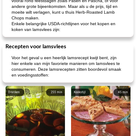
vooral rond feestdagen zoals Pasen en Pascha, of voor
andere grote bijeenkomsten. Maar als u de prijs, tijd en
moeite wilt verlagen, kunt u thuis Herb-Roasted Lamb
Chops maken.
Enkele belangrijke USDA-richtlijnen voor het kopen en
koken van lamsvlees zijn:
Recepten voor lamsvlees
Voor het geval u een heerlijk lamsrecept kwijt bent, zijn
hier enkele van mijn favoriete manieren om lamsvlees te
consumeren. Deze lamsrecepten zitten boordevol smaak
en voedingsstoffen:
Dranken
255
min
Kookstijl
45
min