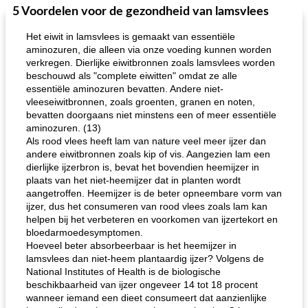
5 Voordelen voor de gezondheid van lamsvlees
One Dish Meal
40
min
Soepen, stoofschotels en Chili
720
min
Het eiwit in lamsvlees is gemaakt van essentiële
aminozuren, die alleen via onze voeding kunnen worden
verkregen. Dierlijke eiwitbronnen zoals lamsvlees worden
beschouwd als "complete eiwitten" omdat ze alle
essentiële aminozuren bevatten. Andere niet-
vleeseiwitbronnen, zoals groenten, granen en noten,
bevatten doorgaans niet minstens een of meer essentiële
aminozuren. (13)
Als rood vlees heeft lam van nature veel meer ijzer dan
gemakkelijke rijst en hamburger een gerecht diner
oma's griessnockerlsuppe (rund- en griesmeelknoedelsoep)
andere eiwitbronnen zoals kip of vis. Aangezien lam een ​​
dierlijke ijzerbron is, bevat het bovendien heemijzer in
plaats van het niet-heemijzer dat in planten wordt
aangetroffen. Heemijzer is de beter opneembare vorm van
ijzer, dus het consumeren van rood vlees zoals lam kan
helpen bij het verbeteren en voorkomen van ijzertekort en
bloedarmoedesymptomen.
Hoeveel beter absorbeerbaar is het heemijzer in
lamsvlees dan niet-heem plantaardig ijzer? Volgens de
National Institutes of Health is de biologische
beschikbaarheid van ijzer ongeveer 14 tot 18 procent
wanneer iemand een dieet consumeert dat aanzienlijke