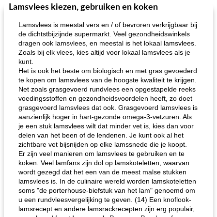
Lamsvlees kiezen, gebruiken en koken
Lamsvlees is meestal vers en / of bevroren verkrijgbaar bij
de dichtstbijzijnde supermarkt. Veel gezondheidswinkels
dragen ook lamsvlees, en meestal is het lokaal lamsvlees.
Zoals bij elk vlees, kies altijd voor lokaal lamsvlees als je
kunt.
Het is ook het beste om biologisch en met gras gevoederd
te kopen om lamsvlees van de hoogste kwaliteit te krijgen.
Net zoals grasgevoerd rundvlees een opgestapelde reeks
voedingsstoffen en gezondheidsvoordelen heeft, zo doet
grasgevoerd lamsvlees dat ook. Grasgevoerd lamsvlees is
aanzienlijk hoger in hart-gezonde omega-3-vetzuren. Als
je een stuk lamsvlees wilt dat minder vet is, kies dan voor
delen van het been of de lendenen. Je kunt ook al het
zichtbare vet bijsnijden op elke lamssnede die je koopt.
Er zijn veel manieren om lamsvlees te gebruiken en te
koken. Veel lamfans zijn dol op lamskoteletten, waarvan
wordt gezegd dat het een van de meest malse stukken
lamsvlees is. In de culinaire wereld worden lamskoteletten
soms "de porterhouse-biefstuk van het lam" genoemd om
u een rundvleesvergelijking te geven. (14) Een knoflook-
lamsrecept en andere lamsrackrecepten zijn erg populair,