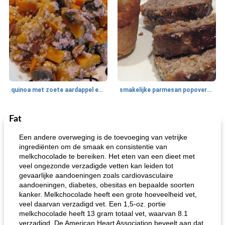
quinoa met zoete aardappel en champignons
smakelijke parmesan popovers (gezonder!)
Fat
One Dish Meal
40
min
Soepen, stoofschotels en Chili
720
min
Een andere overweging is de toevoeging van vetrijke
ingrediënten om de smaak en consistentie van
melkchocolade te bereiken. Het eten van een dieet met
veel ongezonde verzadigde vetten kan leiden tot
gevaarlijke aandoeningen zoals cardiovasculaire
aandoeningen, diabetes, obesitas en bepaalde soorten
kanker. Melkchocolade heeft een grote hoeveelheid vet,
veel daarvan verzadigd vet. Een 1,5-oz. portie
melkchocolade heeft 13 gram totaal vet, waarvan 8.1
gemakkelijke rijst en hamburger een gerecht diner
oma's griessnockerlsuppe (rund- en griesmeelknoedelsoep)
verzadigd. De American Heart Association beveelt aan dat