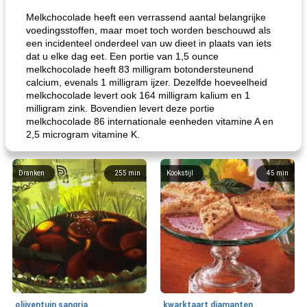
Melkchocolade heeft een verrassend aantal belangrijke
voedingsstoffen, maar moet toch worden beschouwd als
een incidenteel onderdeel van uw dieet in plaats van iets
dat u elke dag eet. Een portie van 1,5 ounce
melkchocolade heeft 83 milligram botondersteunend
calcium, evenals 1 milligram ijzer. Dezelfde hoeveelheid
melkchocolade levert ook 164 milligram kalium en 1
milligram zink. Bovendien levert deze portie
melkchocolade 86 internationale eenheden vitamine A en
2,5 microgram vitamine K.
Dranken
255
min
Kookstijl
45
min
olijventuin sangria
kwarktaart diamanten