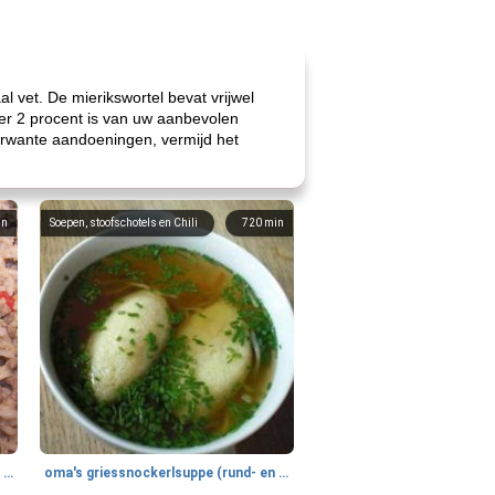
l vet. De mierikswortel bevat vrijwel
er 2 procent is van uw aanbevolen
erwante aandoeningen, vermijd het
in
Soepen, stoofschotels en Chili
720
min
gemakkelijke rijst en hamburger een gerecht diner
oma's griessnockerlsuppe (rund- en griesmeelknoedelsoep)