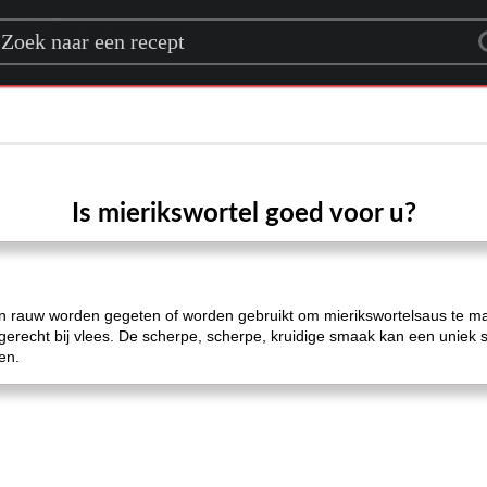
rch for a recipe
Is mierikswortel goed voor u?
an rauw worden gegeten of worden gebruikt om mierikswortelsaus te ma
gerecht bij vlees. De scherpe, scherpe, kruidige smaak kan een uniek 
en.