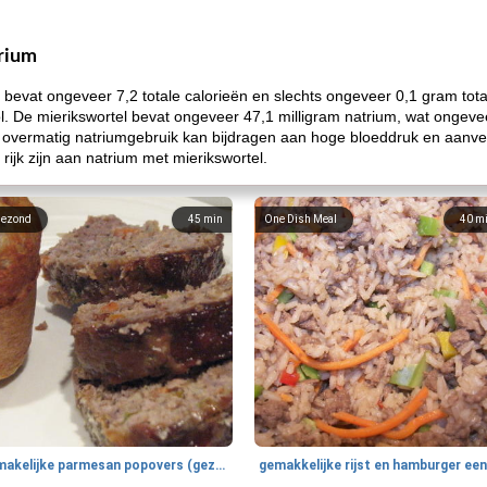
trium
 bevat ongeveer 7,2 totale calorieën en slechts ongeveer 0,1 gram totaa
l. De mierikswortel bevat ongeveer 47,1 milligram natrium, wat ongeve
 overmatig natriumgebruik kan bijdragen aan hoge bloeddruk en aanv
ijk zijn aan natrium met mierikswortel.
ezond
45
min
One Dish Meal
40
m
smakelijke parmesan popovers (gezonder!)