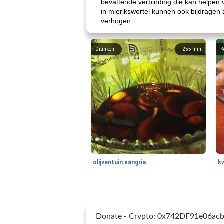
bevattende verbinding die kan helpen 
in mierikswortel kunnen ook bijdragen
verhogen.
Dranken
255
min
K
olijventuin sangria
k
Donate - Crypto: 0x742DF91e06a