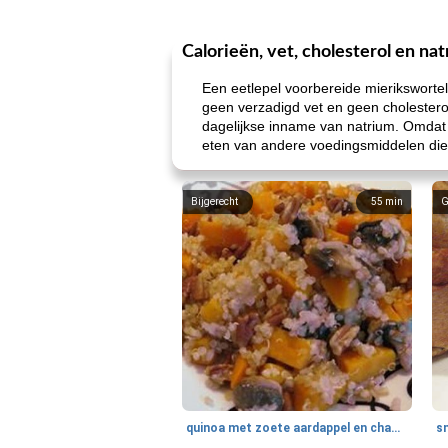
Calorieën, vet, cholesterol en na
Een eetlepel voorbereide mierikswortel
geen verzadigd vet en geen cholestero
dagelijkse inname van natrium. Omdat
eten van andere voedingsmiddelen die r
Bijgerecht
55
min
G
quinoa met zoete aardappel en champignons