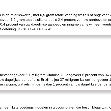
n in de mierikswortel, met 0,5 gram totale voedingsvezels of ongeveer
geveer 1,2 gram totale suikers, dat is 2,4 procent van uw aanbevolen 
s 0,4 procent van uw dagelijkse aanbevolen inname van eiwit, een voed
of oefening. [! 78139 => 1130 = 4!
 bevat ongeveer 3,7 milligram vitamine C - ongeveer 6 procent van uw 
uw dagelijkse behoefte is. Er zijn bijna 37 milligram kalium - ongevee
am calcium, wat iets minder is dan 1 procent van uw dagelijkse behoefte
 de rijkste voedingsmiddelen in glucosinolaten die beschikbaar zijn. G