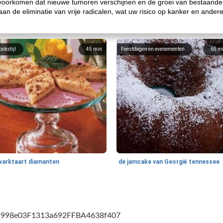
voorkomen dat nieuwe tumoren verschijnen en de groei van bestaande 
 aan de eliminatie van vrije radicalen, wat uw risico op kanker en and
ookstijl
45
min
Feestdagen en evenementen
65
m
warktaart diamanten
de jamcake van Georgië tennessee
cb998e03F1313a692FFBA4638f407