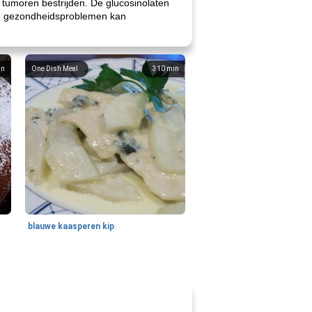
tumoren bestrijden. De glucosinolaten
ere gezondheidsproblemen kan
in
One Dish Meal
310
min
blauwe kaasperen kip