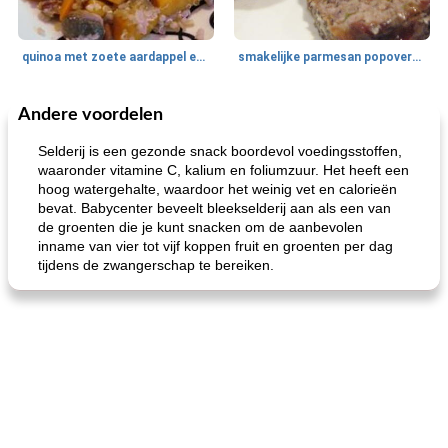
quinoa met zoete aardappel en champignons
smakelijke parmesan popovers (gezonder!)
Andere voordelen
One Dish Meal
40
min
Soepen, stoofschotels en Chili
720
min
Selderij is een gezonde snack boordevol voedingsstoffen,
waaronder vitamine C, kalium en foliumzuur. Het heeft een
hoog watergehalte, waardoor het weinig vet en calorieën
bevat. Babycenter beveelt bleekselderij aan als een van
de groenten die je kunt snacken om de aanbevolen
inname van vier tot vijf koppen fruit en groenten per dag
tijdens de zwangerschap te bereiken.
gemakkelijke rijst en hamburger een gerecht diner
oma's griessnockerlsuppe (rund- en griesmeelknoedelsoep)