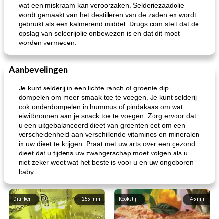
wat een miskraam kan veroorzaken. Selderiezaadolie
wordt gemaakt van het destilleren van de zaden en wordt
gebruikt als een kalmerend middel. Drugs.com stelt dat de
opslag van selderijolie onbewezen is en dat dit moet
worden vermeden.
Aanbevelingen
Je kunt selderij in een lichte ranch of groente dip
dompelen om meer smaak toe te voegen. Je kunt selderij
ook onderdompelen in hummus of pindakaas om wat
eiwitbronnen aan je snack toe te voegen. Zorg ervoor dat
u een uitgebalanceerd dieet van groenten eet om een ​​
verscheidenheid aan verschillende vitamines en mineralen
in uw dieet te krijgen. Praat met uw arts over een gezond
dieet dat u tijdens uw zwangerschap moet volgen als u
niet zeker weet wat het beste is voor u en uw ongeboren
baby.
Dranken
255
min
Kookstijl
45
min